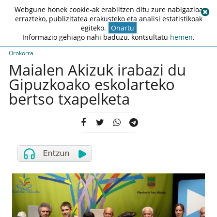
Webgune honek cookie-ak erabiltzen ditu zure nabigazioa
errazteko, publizitatea erakusteko eta analisi estatistikoak
egiteko.
Onartu
Informazio gehiago nahi baduzu, kontsultatu
hemen
.
Orokorra
Maialen Akizuk irabazi du
Gipuzkoako eskolarteko
bertso txapelketa