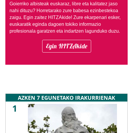
Goierriko albisteak euskaraz, libre eta kalitatez jaso
nahi dituzu?
Horretarako zure babesa ezinbestekoa
zaigu. Egin zaitez HITZAkide!
Zure ekarpenari esker,
euskaratik eginda dagoen tokiko informazio
profesionala garatzen eta indartzen lagunduko duzu.
Egin HITZAkide
AZKEN 7 EGUNETAKO IRAKURRIENAK
1