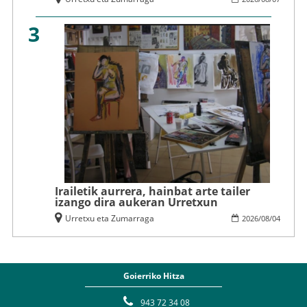
3
Irailetik aurrera, hainbat arte tailer
izango dira aukeran Urretxun
Urretxu eta Zumarraga
2026
/
08
/
04
Goierriko Hitza
943 72 34 08