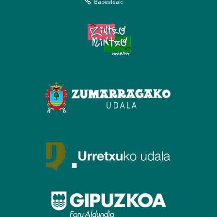
Babesleak: