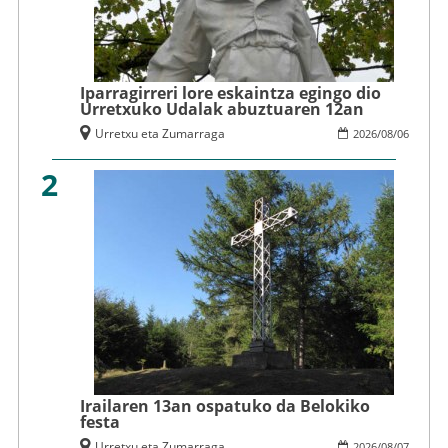
Iparragirreri lore eskaintza egingo dio
Urretxuko Udalak abuztuaren 12an
Urretxu eta Zumarraga
2026
/
08
/
06
2
Irailaren 13an ospatuko da Belokiko
festa
Urretxu eta Zumarraga
2026
/
08
/
07