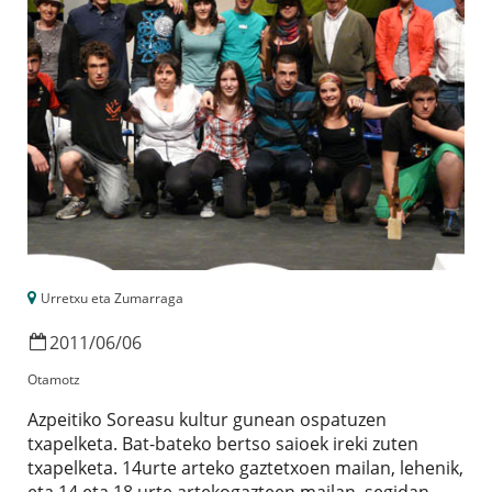
Urretxu eta Zumarraga
2011
/
06
/
06
Otamotz
Azpeitiko Soreasu kultur gunean ospatuzen
txapelketa. Bat-bateko bertso saioek ireki zuten
txapelketa. 14urte arteko gaztetxoen mailan, lehenik,
eta 14 eta 18 urte artekogazteen mailan, segidan.