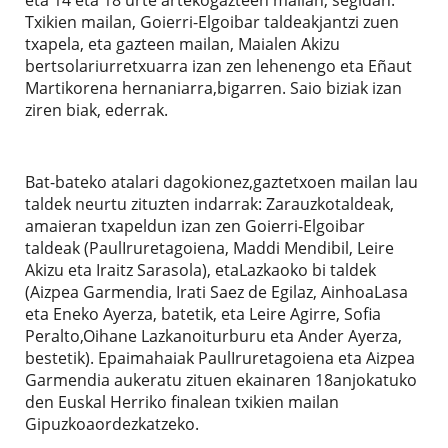
Txikien mailan, Goierri-Elgoibar taldeakjantzi zuen
txapela, eta gazteen mailan, Maialen Akizu
bertsolariurretxuarra izan zen lehenengo eta Eñaut
Martikorena hernaniarra,bigarren. Saio biziak izan
ziren biak, ederrak.
Bat-bateko atalari dagokionez,gaztetxoen mailan lau
taldek neurtu zituzten indarrak: Zarauzkotaldeak,
amaieran txapeldun izan zen Goierri-Elgoibar
taldeak (PaulIruretagoiena, Maddi Mendibil, Leire
Akizu eta Iraitz Sarasola), etaLazkaoko bi taldek
(Aizpea Garmendia, Irati Saez de Egilaz, AinhoaLasa
eta Eneko Ayerza, batetik, eta Leire Agirre, Sofia
Peralto,Oihane Lazkanoiturburu eta Ander Ayerza,
bestetik). Epaimahaiak PaulIruretagoiena eta Aizpea
Garmendia aukeratu zituen ekainaren 18anjokatuko
den Euskal Herriko finalean txikien mailan
Gipuzkoaordezkatzeko.