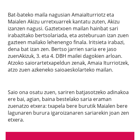
Bat-bateko maila nagusian AmaiaIturriotz eta
Maialen Akizu urretxuarrek kantatu zuten, Akizu
izanzen nagusi. Gaztetxoen mailan hainbat sari
irabazitako bertsolariada, eta asteburuan izan zuen
gazteen mailako lehenengo finala. Iritsieta irabazi,
dena bat izan zen. Bertso jarrien saria ere jaso
zuenAkizuk, 3. eta 4. DBH mailei dagokien arloan.
Atzoko saiorartetxapeldun zenak, Amaia Iturriotzek,
atzo zuen azkeneko saioaeskolarteko mailan.
Saio ona osatu zuen, sariren batjasotzeko adinakoa
ere bai, agian, baina bestelako saria eraman
zuenatzo etxera: txapela bere burutik Maialen bere
lagunaren burura igaroizanaren sariarekin joan zen
etxera.