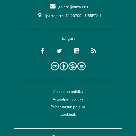
goierri@hitza.eus
Iparragirre, 11 20700 – URRETXU
Nor gara
Aniztasun politika
Argitalpen politika
Pribatutasun politika
Cookieak