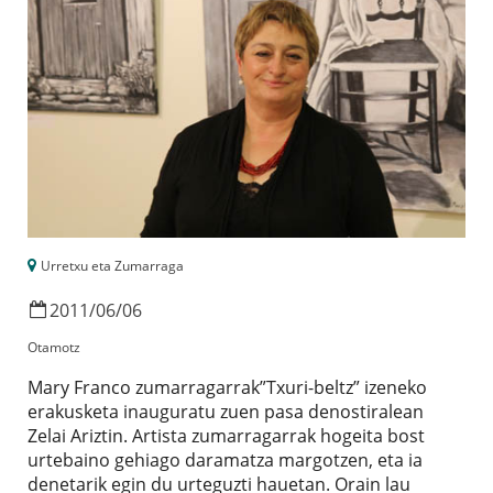
Urretxu eta Zumarraga
2011
/
06
/
06
Otamotz
Mary Franco zumarragarrak”Txuri-beltz” izeneko
erakusketa inauguratu zuen pasa denostiralean
Zelai Ariztin. Artista zumarragarrak hogeita bost
urtebaino gehiago daramatza margotzen, eta ia
denetarik egin du urteguzti hauetan. Orain lau