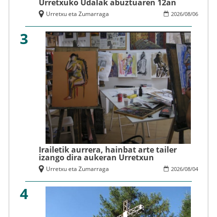
Urretxuko Udalak abuztuaren 12an
Urretxu eta Zumarraga
2026
/
08
/
06
3
Irailetik aurrera, hainbat arte tailer
izango dira aukeran Urretxun
Urretxu eta Zumarraga
2026
/
08
/
04
4