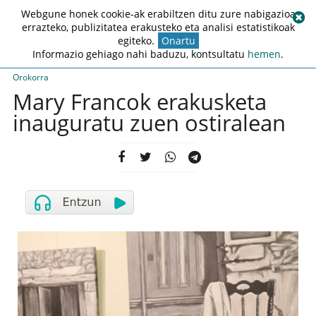
Webgune honek cookie-ak erabiltzen ditu zure nabigazioa
errazteko, publizitatea erakusteko eta analisi estatistikoak
egiteko.
Onartu
Informazio gehiago nahi baduzu, kontsultatu
hemen
.
Orokorra
Mary Francok erakusketa
inauguratu zuen ostiralean