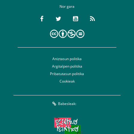
Nor gara
Aniztasun politika
Argitalpen politika
Pribatutasun politika
Cookieak
Babesleak: