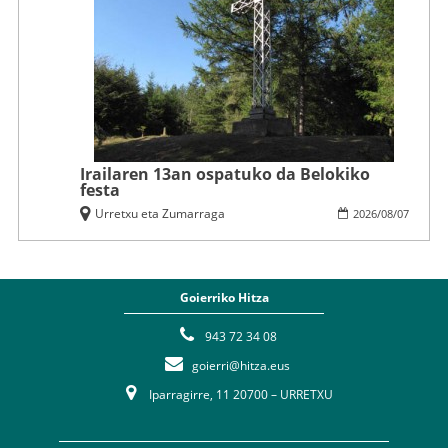
Irailaren 13an ospatuko da Belokiko
festa
Urretxu eta Zumarraga
2026
/
08
/
07
Goierriko Hitza
943 72 34 08
goierri@hitza.eus
Iparragirre, 11 20700 – URRETXU