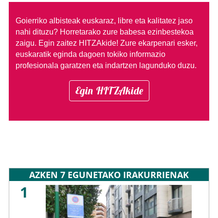
Goierriko albisteak euskaraz, libre eta kalitatez jaso
nahi dituzu?
Horretarako zure babesa ezinbestekoa
zaigu. Egin zaitez HITZAkide!
Zure ekarpenari esker,
euskaratik eginda dagoen tokiko informazio
profesionala garatzen eta indartzen lagunduko duzu.
Egin HITZAkide
AZKEN 7 EGUNETAKO IRAKURRIENAK
1