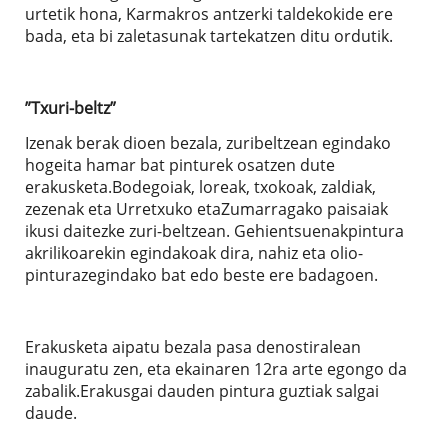
urtetik hona, Karmakros antzerki taldekokide ere
bada, eta bi zaletasunak tartekatzen ditu ordutik.
”Txuri-beltz”
Izenak berak dioen bezala, zuribeltzean egindako
hogeita hamar bat pinturek osatzen dute
erakusketa.Bodegoiak, loreak, txokoak, zaldiak,
zezenak eta Urretxuko etaZumarragako paisaiak
ikusi daitezke zuri-beltzean. Gehientsuenakpintura
akrilikoarekin egindakoak dira, nahiz eta olio-
pinturazegindako bat edo beste ere badagoen.
Erakusketa aipatu bezala pasa denostiralean
inauguratu zen, eta ekainaren 12ra arte egongo da
zabalik.Erakusgai dauden pintura guztiak salgai
daude.