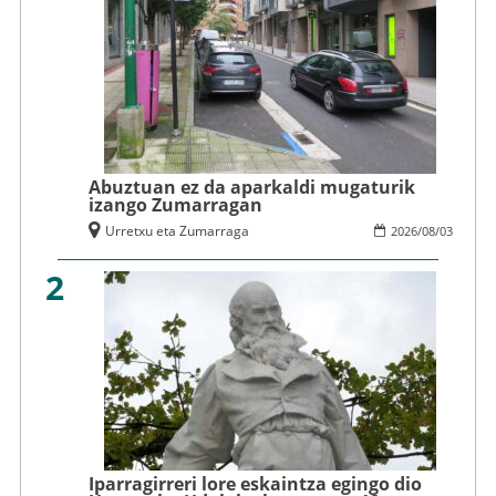
Abuztuan ez da aparkaldi mugaturik
izango Zumarragan
Urretxu eta Zumarraga
2026
/
08
/
03
2
Iparragirreri lore eskaintza egingo dio