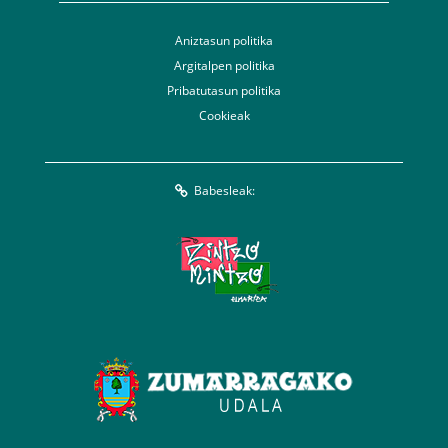
Aniztasun politika
Argitalpen politika
Pribatutasun politika
Cookieak
Babesleak: