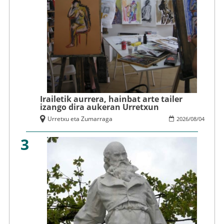
Irailetik aurrera, hainbat arte tailer
izango dira aukeran Urretxun
Urretxu eta Zumarraga
2026
/
08
/
04
3