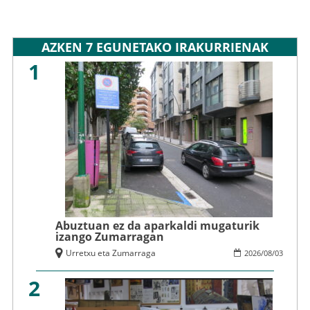
AZKEN 7 EGUNETAKO IRAKURRIENAK
1
Abuztuan ez da aparkaldi mugaturik
izango Zumarragan
Urretxu eta Zumarraga
2026
/
08
/
03
2