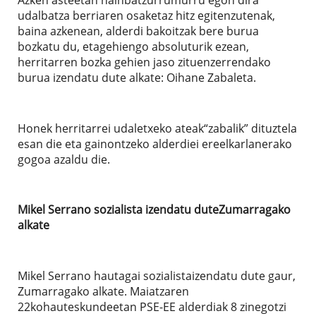
udalbatza berriaren osaketaz hitz egitenzutenak,
baina azkenean, alderdi bakoitzak bere burua
bozkatu du, etagehiengo absoluturik ezean,
herritarren bozka gehien jaso zituenzerrendako
burua izendatu dute alkate: Oihane Zabaleta.
Honek herritarrei udaletxeko ateak“zabalik” dituztela
esan die eta gainontzeko alderdiei ereelkarlanerako
gogoa azaldu die.
Mikel Serrano sozialista izendatu duteZumarragako
alkate
Mikel Serrano hautagai sozialistaizendatu dute gaur,
Zumarragako alkate. Maiatzaren
22kohauteskundeetan PSE-EE alderdiak 8 zinegotzi