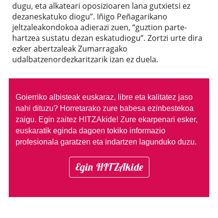
dugu, eta alkateari oposizioaren lana gutxietsi ez
dezaneskatuko diogu”. Iñigo Peñagarikano
jeltzaleakondokoa adierazi zuen, “guztion parte-
hartzea sustatu dezan eskatudiogu”. Zortzi urte dira
ezker abertzaleak Zumarragako
udalbatzenordezkaritzarik izan ez duela.
Goierriko albisteak euskaraz, libre eta kalitatez jaso
nahi dituzu?
Horretarako zure babesa ezinbestekoa
zaigu. Egin zaitez HITZAkide!
Zure ekarpenari esker,
euskaratik eginda dagoen tokiko informazio
profesionala garatzen eta indartzen lagunduko duzu.
Egin HITZAkide