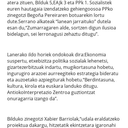
atera zituen, Bilduk 5,EAJk 3 eta PPk 1. Sozialistek
euren hautagaia izendatzeko gehiengoosoa PPko
zinegotzi Begoña Pereiraren botuarekin lortu
dute.Serrano alkateak “lanean jarraituko” dutela
esan du,“Zumarragaren alde, sortzen digun ilusioa
bidelagun, sei lerronagusi zehaztu ditugu”.
Lanerako ildo horiek ondokoak dira:Ekonomia
suspertu, etxebizitza politika sozialak lehenetsi,
gizartezerbitzuak indartu, mugikortasuna hobetu,
ingurugiro arazoei aurreegiteko estrategia bideratu
eta auzoetako azpiegiturak hobetu.“Berdintasuna,
kultura, kirola eta euskara landuko ditugu.
AntiokoInterpretazio Zentroa guztiontzat
onuragarria izango da”.
Bilduko zinegotzi Xabier Barriolak,“udala eraldatzeko
proiektua dakargu, hitzetatik ekintzetara igaronahi