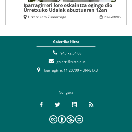
Iparragirreri lore eskaintza egingo dio
Urretxuko Udalak abuztuaren 12an
Urretxu eta Zumarraga
2026
/
08
/
06
Goierriko Hitza
943 72 34 08
goierri@hitza.eus
Iparragirre, 11 20700 – URRETXU
Nor gara