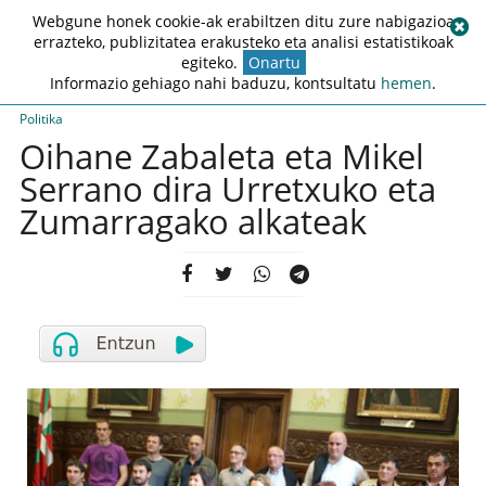
Webgune honek cookie-ak erabiltzen ditu zure nabigazioa
errazteko, publizitatea erakusteko eta analisi estatistikoak
egiteko.
Onartu
Informazio gehiago nahi baduzu, kontsultatu
hemen
.
Politika
Oihane Zabaleta eta Mikel
Serrano dira Urretxuko eta
Zumarragako alkateak