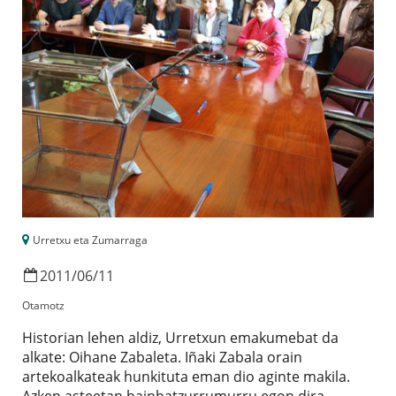
Urretxu eta Zumarraga
2011
/
06
/
11
Otamotz
Historian lehen aldiz, Urretxun emakumebat da
alkate: Oihane Zabaleta. Iñaki Zabala orain
artekoalkateak hunkituta eman dio aginte makila.
Azken asteetan hainbatzurrumurru egon dira