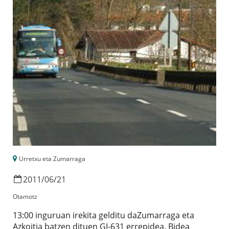
Urretxu eta Zumarraga
2011
/
06
/
21
Otamotz
13:00 inguruan irekita gelditu daZumarraga eta
Azkoitia batzen dituen GI-631 errepidea. Bidea