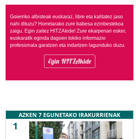
Goierriko albisteak euskaraz, libre eta kalitatez jaso
nahi dituzu?
Horretarako zure babesa ezinbestekoa
zaigu. Egin zaitez HITZAkide!
Zure ekarpenari esker,
euskaratik eginda dagoen tokiko informazio
profesionala garatzen eta indartzen lagunduko duzu.
Egin HITZAkide
AZKEN 7 EGUNETAKO IRAKURRIENAK
1