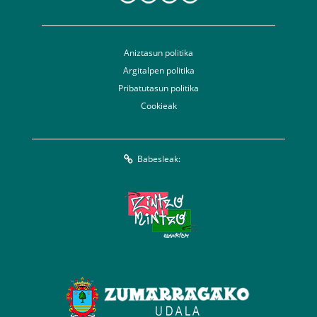
Aniztasun politika
Argitalpen politika
Pribatutasun politika
Cookieak
Babesleak: