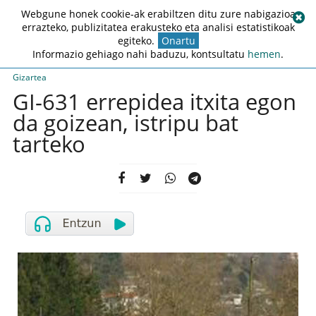
Webgune honek cookie-ak erabiltzen ditu zure nabigazioa
errazteko, publizitatea erakusteko eta analisi estatistikoak
egiteko.
Onartu
Informazio gehiago nahi baduzu, kontsultatu
hemen
.
Gizartea
GI-631 errepidea itxita egon
da goizean, istripu bat
tarteko