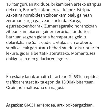
10:45inguruan itxi dute, bi kamioien arteko istripua
dela eta, BarneSailak adierazi duenez. Istripua
Azkoitira norabidean zihoankamioiak, gainean
zeraman karga galtzean sortu da. Karga,
egurrezkoenborrak, Zumarragarako noranzkoan
zihoan kamioiaren gainera erorida; ondorioz
barruan zegoen gidaria harrapatuta gelditu
delarik.Barne Sailak adierazitakoaren arabera,
suhiltzaileak gerturatu beharizan dute istripuaren
lekura, gidaria bertatik ateratzeko. Momentuzez
dakigu zein den gidariaren egoera.
Erreskate lanak amaitu bitartean GI-631errepidea
trafikoarentzat itxita egon da 13:00ak bitartean.
Orain,normaltasuna da nagusi.
Argazkia:
GI-631 errepidea, artxibokoargazkian.