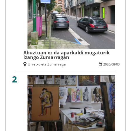
Abuztuan ez da aparkaldi mugaturik
izango Zumarragan
Urretxu eta Zumarraga
2026
/
08
/
03
2