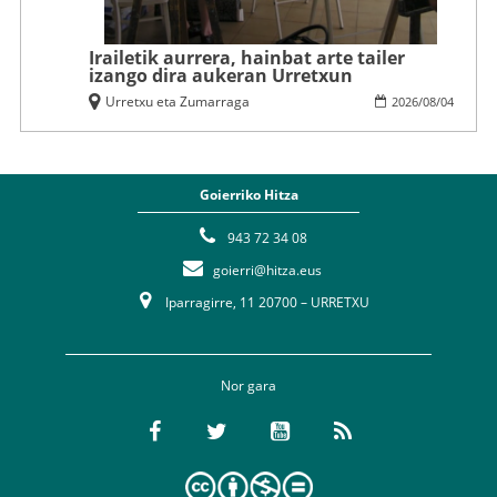
Irailetik aurrera, hainbat arte tailer
izango dira aukeran Urretxun
Urretxu eta Zumarraga
2026
/
08
/
04
Goierriko Hitza
943 72 34 08
goierri@hitza.eus
Iparragirre, 11 20700 – URRETXU
Nor gara