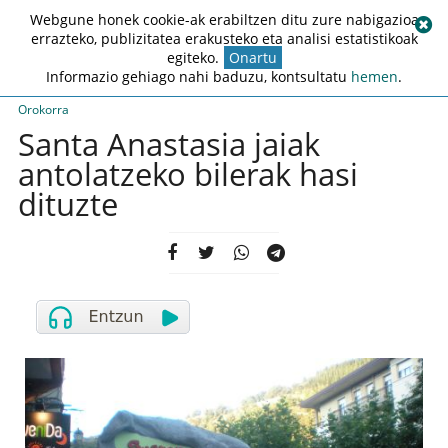
Webgune honek cookie-ak erabiltzen ditu zure nabigazioa
errazteko, publizitatea erakusteko eta analisi estatistikoak
egiteko.
Onartu
Informazio gehiago nahi baduzu, kontsultatu
hemen
.
Orokorra
Santa Anastasia jaiak
antolatzeko bilerak hasi
dituzte