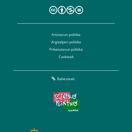
Aniztasun politika
Argitalpen politika
Pribatutasun politika
Cookieak
Babesleak: