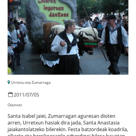
Urretxu eta Zumarraga
2011
/
07
/
05
Otamotz
Santa Isabel jaiei, Zumarragan aguresan dioten
arren, Urretxun hasiak dira jada, Santa Anastasia
jaiakantolatzeko bilerekin. Festa batzordeak koadrila,
elkarte eta herrikoeragile ezberdinei bilera hauetan