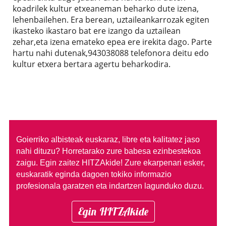
koadrilek kultur etxeaneman beharko dute izena,
lehenbailehen. Era berean, uztaileankarrozak egiten
ikasteko ikastaro bat ere izango da uztailean
zehar,eta izena emateko epea ere irekita dago. Parte
hartu nahi dutenak,943038088 telefonora deitu edo
kultur etxera bertara agertu beharkodira.
Goierriko albisteak euskaraz, libre eta kalitatez jaso
nahi dituzu?
Horretarako zure babesa ezinbestekoa
zaigu. Egin zaitez HITZAkide!
Zure ekarpenari esker,
euskaratik eginda dagoen tokiko informazio
profesionala garatzen eta indartzen lagunduko duzu.
Egin HITZAkide