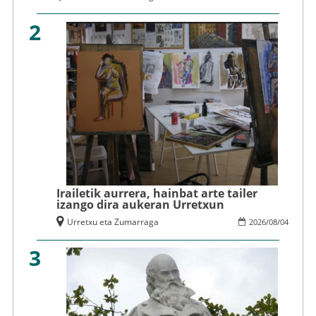
2
Irailetik aurrera, hainbat arte tailer
izango dira aukeran Urretxun
Urretxu eta Zumarraga
2026
/
08
/
04
3