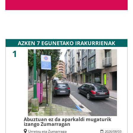
AZKEN 7 EGUNETAKO IRAKURRIENAK
1
Abuztuan ez da aparkaldi mugaturik
izango Zumarragan
Urretxu eta Zumarraga
2026
/
08
/
03