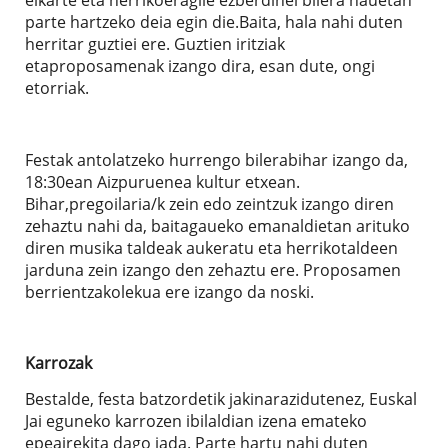
parte hartzeko deia egin die.Baita, hala nahi duten
herritar guztiei ere. Guztien iritziak
etaproposamenak izango dira, esan dute, ongi
etorriak.
Festak antolatzeko hurrengo bilerabihar izango da,
18:30ean Aizpuruenea kultur etxean.
Bihar,pregoilaria/k zein edo zeintzuk izango diren
zehaztu nahi da, baitagaueko emanaldietan arituko
diren musika taldeak aukeratu eta herrikotaldeen
jarduna zein izango den zehaztu ere. Proposamen
berrientzakolekua ere izango da noski.
Karrozak
Bestalde, festa batzordetik jakinarazidutenez, Euskal
Jai eguneko karrozen ibilaldian izena emateko
epeairekita dago jada. Parte hartu nahi duten