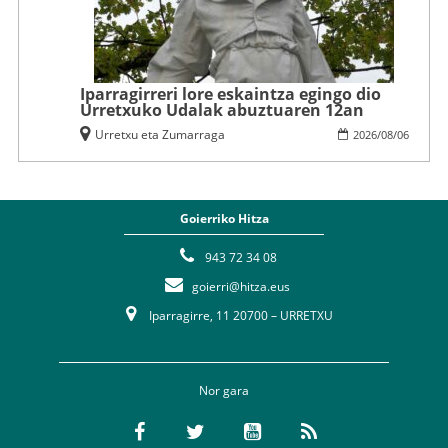
Iparragirreri lore eskaintza egingo dio
Urretxuko Udalak abuztuaren 12an
Urretxu eta Zumarraga
2026
/
08
/
06
Goierriko Hitza
943 72 34 08
goierri@hitza.eus
Iparragirre, 11 20700 – URRETXU
Nor gara