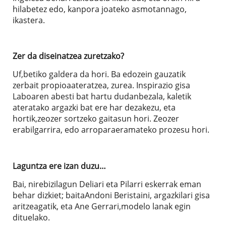
hilabetez edo, kanpora joateko asmotannago,
ikastera.
Zer da diseinatzea zuretzako?
Uf,betiko galdera da hori. Ba edozein gauzatik
zerbait propioaateratzea, zurea. Inspirazio gisa
Laboaren abesti bat hartu dudanbezala, kaletik
ateratako argazki bat ere har dezakezu, eta
hortik,zeozer sortzeko gaitasun hori. Zeozer
erabilgarrira, edo arroparaeramateko prozesu hori.
Laguntza ere izan duzu…
Bai, nirebizilagun Deliari eta Pilarri eskerrak eman
behar dizkiet; baitaAndoni Beristaini, argazkilari gisa
aritzeagatik, eta Ane Gerrari,modelo lanak egin
dituelako.