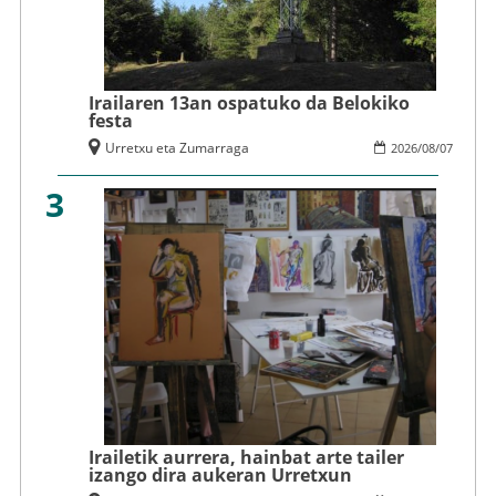
Irailaren 13an ospatuko da Belokiko
festa
Urretxu eta Zumarraga
2026
/
08
/
07
3
Irailetik aurrera, hainbat arte tailer
izango dira aukeran Urretxun