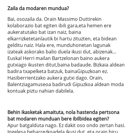
Zaila da modaren mundua?
Bai, osozaila da. Orain Massimo Duttirekin
kolaborazio bat egiten ibili gara,eta hemen ere
aukeratutako bat izan naiz, baina
elkarrizketetanlautik bi hartu zituzten, eta bidean
gelditu naiz. Hala ere, munduhonetan lagunak
izateak askorako balio duela ikusi dut, abizenak…
Euskal Herri mailan Bartzelonan baino aukera
gutxiago ikusten ditut,baina badaude. Bizkaia aldean
badira txapelketa batzuk, bainaGipuzkoan ez.
Hasiberrientzako aukera gutxi dago. Orain,
Balentziagamuseoa badirudi Gipuzkoa aldean moda
kontuak piztu nahian dabilela.
Behin ikasketak amaituta, nola hastenda pertsona
bat modaren munduan bere ibilbidea egiten?
Apur batgalduta nago. Ez dakit oso ondo zertan hasi.
Ingelesa beharrezkoadela ikusi dut, eta orain hiru