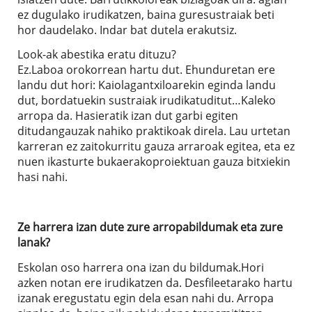
ez dugulako irudikatzen, baina guresustraiak beti
hor daudelako. Indar bat dutela erakutsiz.
Look-ak abestika eratu dituzu?
Ez.Laboa orokorrean hartu dut. Ehunduretan ere
landu dut hori: Kaiolagantxiloarekin eginda landu
dut, bordatuekin sustraiak irudikatuditut…Kaleko
arropa da. Hasieratik izan dut garbi egiten
ditudangauzak nahiko praktikoak direla. Lau urtetan
karreran ez zaitokurritu gauza arraroak egitea, eta ez
nuen ikasturte bukaerakoproiektuan gauza bitxiekin
hasi nahi.
Ze harrera izan dute zure arropabildumak eta zure
lanak?
Eskolan oso harrera ona izan du bildumak.Hori
azken notan ere irudikatzen da. Desfileetarako hartu
izanak eregustatu egin dela esan nahi du. Arropa