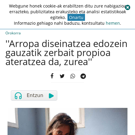
Webgune honek cookie-ak erabiltzen ditu zure nabigazioa
errazteko, publizitatea erakusteko eta analisi estatistikoak
egiteko.
Onartu
Informazio gehiago nahi baduzu, kontsultatu
hemen
.
Orokorra
''Arropa diseinatzea edozein
gauzatik zerbait propioa
ateratzea da, zurea''