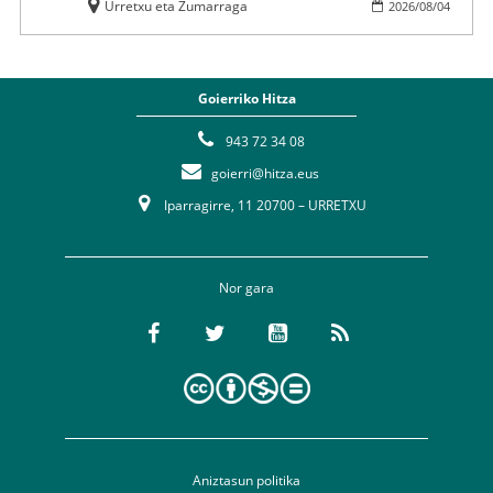
Urretxu eta Zumarraga
2026
/
08
/
04
Goierriko Hitza
943 72 34 08
goierri@hitza.eus
Iparragirre, 11 20700 – URRETXU
Nor gara
Aniztasun politika