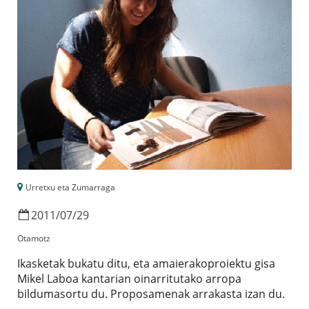
Urretxu eta Zumarraga
2011
/
07
/
29
Otamotz
Ikasketak bukatu ditu, eta amaierakoproiektu gisa
Mikel Laboa kantarian oinarritutako arropa
bildumasortu du. Proposamenak arrakasta izan du.