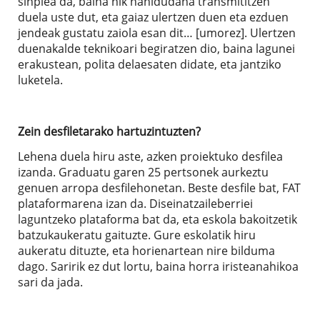
sinplea da, baina nik nahidudana transmititzen
duela uste dut, eta gaiaz ulertzen duen eta ezduen
jendeak gustatu zaiola esan dit… [umorez]. Ulertzen
duenakalde teknikoari begiratzen dio, baina lagunei
erakustean, polita delaesaten didate, eta jantziko
luketela.
Zein desfiletarako hartuzintuzten?
Lehena duela hiru aste, azken proiektuko desfilea
izanda. Graduatu garen 25 pertsonek aurkeztu
genuen arropa desfilehonetan. Beste desfile bat, FAT
plataformarena izan da. Diseinatzaileberriei
laguntzeko plataforma bat da, eta eskola bakoitzetik
batzukaukeratu gaituzte. Gure eskolatik hiru
aukeratu dituzte, eta horienartean nire bilduma
dago. Saririk ez dut lortu, baina horra iristeanahikoa
sari da jada.