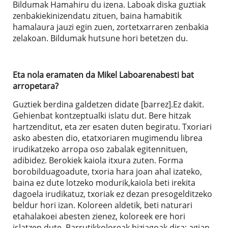
Bildumak Hamahiru du izena. Laboak diska guztiak
zenbakiekinizendatu zituen, baina hamabitik
hamalaura jauzi egin zuen, zortetxarraren zenbakia
zelakoan. Bildumak hutsune hori betetzen du.
Eta nola eramaten da Mikel Laboarenabesti bat
arropetara?
Guztiek berdina galdetzen didate [barrez].Ez dakit.
Gehienbat kontzeptualki islatu dut. Bere hitzak
hartzenditut, eta zer esaten duten begiratu. Txoriari
asko abesten dio, etatxoriaren mugimendu librea
irudikatzeko arropa oso zabalak egitennituen,
adibidez. Berokiek kaiola itxura zuten. Forma
borobilduagoadute, txoria hara joan ahal izateko,
baina ez dute lotzeko modurik,kaiola beti irekita
dagoela irudikatuz, txoriak ez dezan presogelditzeko
beldur hori izan. Koloreen aldetik, beti naturari
etahalakoei abesten zienez, koloreek ere hori
islatzen dute. Barrutikkoloreak biziagoak dira: agian