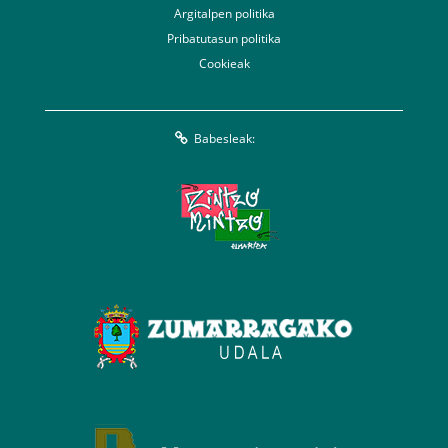
Argitalpen politika
Pribatutasun politika
Cookieak
Babesleak: