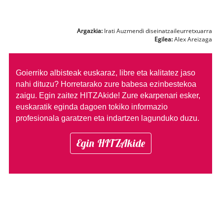
Argazkia:
Irati Auzmendi diseinatzaileurretxuarra
Egilea:
Alex Areizaga
Goierriko albisteak euskaraz, libre eta kalitatez jaso
nahi dituzu?
Horretarako zure babesa ezinbestekoa
zaigu. Egin zaitez HITZAkide!
Zure ekarpenari esker,
euskaratik eginda dagoen tokiko informazio
profesionala garatzen eta indartzen lagunduko duzu.
Egin HITZAkide