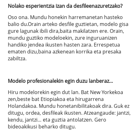
Nolako esperientzia izan da desfileenazuretzako?
Oso ona. Mundu honekin harremanetan hasteko
balio du.Orain arteko desfile guztietan, modelo gisa
gure lagunak ibili dira,baita makilatzen ere. Orain,
mundu guztiko modeloekin, zure inguruanizen
handiko jendea ikusten hasten zara. Errespetua
ematen dizu,baina azkenean korrika eta presaka
zabiltza.
Modelo profesionalekin egin duzu lanberaz…
Hiru modelorekin egin dut lan. Bat New Yorkekoa
zen,beste bat Etiopiakoa eta hirugarrena
Holandakoa. Mundu honetanibilitakoak dira. Guk ez
ditugu, ordea, desfileak ikusten. Atzeangaude: jantzi,
kendu, jantzi… eta guztia antolatzen. Gero
bideoakikusi beharko ditugu.