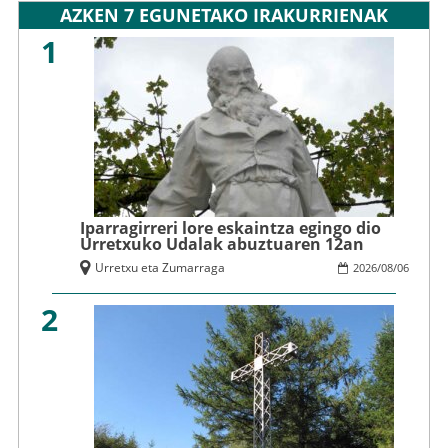
AZKEN 7 EGUNETAKO IRAKURRIENAK
1
Iparragirreri lore eskaintza egingo dio
Urretxuko Udalak abuztuaren 12an
Urretxu eta Zumarraga
2026
/
08
/
06
2