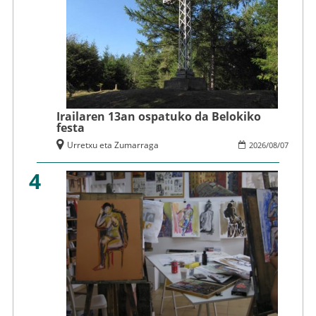
Irailaren 13an ospatuko da Belokiko
festa
Urretxu eta Zumarraga
2026
/
08
/
07
4