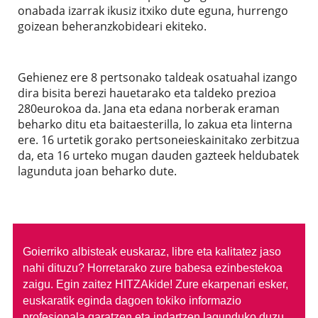
onabada izarrak ikusiz itxiko dute eguna, hurrengo
goizean beheranzkobideari ekiteko.
Gehienez ere 8 pertsonako taldeak osatuahal izango
dira bisita berezi hauetarako eta taldeko prezioa
280eurokoa da. Jana eta edana norberak eraman
beharko ditu eta baitaesterilla, lo zakua eta linterna
ere. 16 urtetik gorako pertsoneieskainitako zerbitzua
da, eta 16 urteko mugan dauden gazteek heldubatek
lagunduta joan beharko dute.
Goierriko albisteak euskaraz, libre eta kalitatez jaso
nahi dituzu?
Horretarako zure babesa ezinbestekoa
zaigu. Egin zaitez HITZAkide!
Zure ekarpenari esker,
euskaratik eginda dagoen tokiko informazio
profesionala garatzen eta indartzen lagunduko duzu.