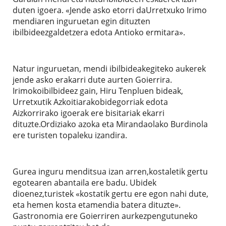
duten igoera. «Jende asko etorri daUrretxuko Irimo
mendiaren inguruetan egin dituzten
ibilbideezgaldetzera edota Antioko ermitara».
Natur inguruetan, mendi ibilbideakegiteko aukerek
jende asko erakarri dute aurten Goierrira.
Irimokoibilbideez gain, Hiru Tenpluen bideak,
Urretxutik Azkoitiarakobidegorriak edota
Aizkorrirako igoerak ere bisitariak ekarri
dituzte.Ordiziako azoka eta Mirandaolako Burdinola
ere turisten topaleku izandira.
Gurea inguru menditsua izan arren,kostaletik gertu
egotearen abantaila ere badu. Ubidek
dioenez,turistek «kostatik gertu ere egon nahi dute,
eta hemen kosta etamendia batera dituzte».
Gastronomia ere Goierriren aurkezpengutuneko