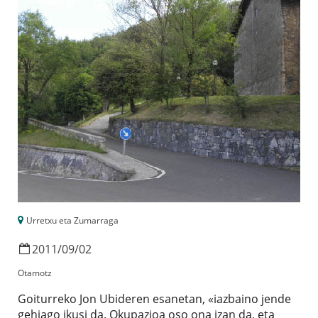
Urretxu eta Zumarraga
2011
/
09
/
02
Otamotz
Goiturreko Jon Ubideren esanetan, «iazbaino jende
gehiago ikusi da. Okupazioa oso ona izan da, eta