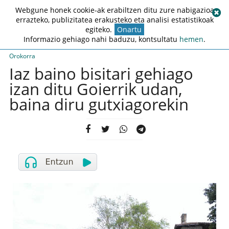
Webgune honek cookie-ak erabiltzen ditu zure nabigazioa
errazteko, publizitatea erakusteko eta analisi estatistikoak
egiteko.
Onartu
Informazio gehiago nahi baduzu, kontsultatu
hemen
.
Orokorra
Iaz baino bisitari gehiago
izan ditu Goierrik udan,
baina diru gutxiagorekin