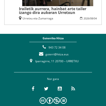
Irailetik aurrera, hainbat arte tailer
izango dira aukeran Urretxun
Urretxu eta Zumarraga
2026
/
08
/
04
Goierriko Hitza
943 72 34 08
goierri@hitza.eus
Iparragirre, 11 20700 – URRETXU
Nor gara