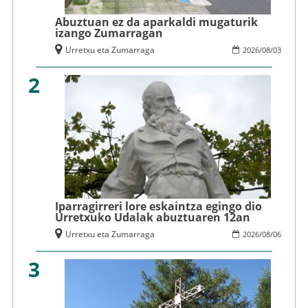
Abuztuan ez da aparkaldi mugaturik
izango Zumarragan
Urretxu eta Zumarraga
2026
/
08
/
03
2
Iparragirreri lore eskaintza egingo dio
Urretxuko Udalak abuztuaren 12an
Urretxu eta Zumarraga
2026
/
08
/
06
3