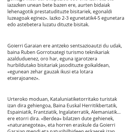
iazazken unean bete bazen ere, aurten bidaiak
lehenagotik prestatudituzte bisitariek, egonaldi
luzeagoak eginez». Iazko 2-3 egunetatik4-5 egunetara
edo astebetera luzatu dituzte bisitak.
Goierri Garaian ere antzeko sentsazioautzi du udak,
baina Ruben Gorrotxategi turismo teknikariak
azalduduenez, oro har, eguna igarotzera
hurbildutako bisitariak jasodituzte goikaldean,
«egunean zehar gauzak ikusi eta lotara
etxerajoanez».
Urteroko moduan, Kataluniatiketorritako turistak
izan dira gehiengoa, Baina Euskal Herritikbertatik,
Espainiatik, Frantziatik, Ingalaterratik, Alemaniatik…
ere etorri dira. «Berdea» bilatzen dute gehienek,
«naturanegotea», eta horren eraskule da Goierri
Garaian mendi eta naturibilbideen eskaerek izan