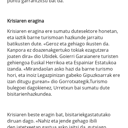
puntu garrantzitsu bat da.
Krisiaren eragina
Krisiaren eragina ere sumatu dutesektore honetan,
eta iaztik barne turismoan hazkunde jarraitu
batikusten dute. «Geroz eta gehiago ikusten da.
Kanpora ez doazenakgertuko tokiak ezagutzera
joaten dira» dio Ubidek. Goierri Garaianere turisten
gehiengoa Euskal Herrikoa eta Espainiar Estatukoa
izanda. «Mirandaolan asko hazi da barne turismo
hori, eta inoiz Legazpinizan gabeko Gipuzkoarrak ere
izan ditugu gurean» dio Gorrotxategik.Turismo
bulegoei dagokienez, Urretxun bai sumatu dute
bisitarienhazkundea.
Krisiaren beste eragin bat, bisitariekgastatutako
diruan dago. «Nahiz eta jende gehago ibili
den,jatetxeetan gastua asko jaitsi da, gutxiago