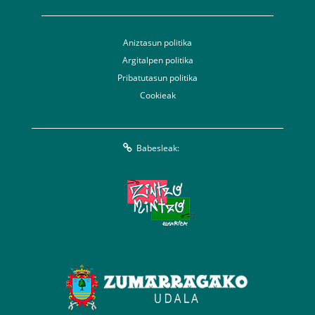
Aniztasun politika
Argitalpen politika
Pribatutasun politika
Cookieak
Babesleak: