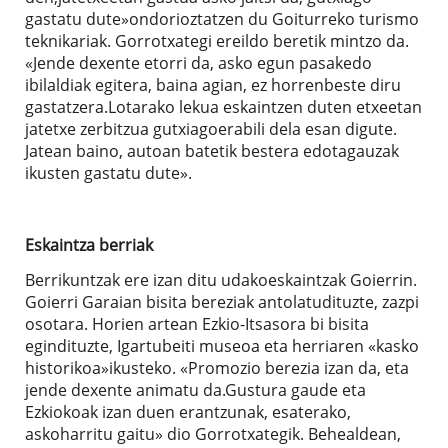
gastatu dute»ondorioztatzen du Goiturreko turismo
teknikariak. Gorrotxategi ereildo beretik mintzo da.
«Jende dexente etorri da, asko egun pasakedo
ibilaldiak egitera, baina agian, ez horrenbeste diru
gastatzera.Lotarako lekua eskaintzen duten etxeetan
jatetxe zerbitzua gutxiagoerabili dela esan digute.
Jatean baino, autoan batetik bestera edotagauzak
ikusten gastatu dute».
Eskaintza berriak
Berrikuntzak ere izan ditu udakoeskaintzak Goierrin.
Goierri Garaian bisita bereziak antolatudituzte, zazpi
osotara. Horien artean Ezkio-Itsasora bi bisita
egindituzte, Igartubeiti museoa eta herriaren «kasko
historikoa»ikusteko. «Promozio berezia izan da, eta
jende dexente animatu da.Gustura gaude eta
Ezkiokoak izan duen erantzunak, esaterako,
askoharritu gaitu» dio Gorrotxategik. Behealdean,