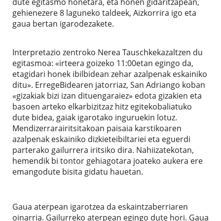
dute egitasmo honetara, eta honen gidaritzapean,
gehienezere 8 laguneko taldeek, Aizkorrira igo eta
gaua bertan igarodezakete.
Interpretazio zentroko Nerea Tauschkekazaltzen du
egitasmoa: «irteera goizeko 11:00etan egingo da,
etagidari honek ibilbidean zehar azalpenak eskainiko
ditu». ErregeBidearen jatorriaz, San Adriango koban
«gizakiak bizi izan dituengaraiez» edota gizakien eta
basoen arteko elkarbizitzaz hitz egitekobaliatuko
dute bidea, gaiak igarotako inguruekin lotuz.
Mendizerrarairitsitakoan paisaia karstikoaren
azalpenak eskainiko dizkieteibiltariei eta eguerdi
parterako gailurrera iritsiko dira. Nahiizatekotan,
hemendik bi tontor gehiagotara joateko aukera ere
emangodute bisita gidatu hauetan.
Gaua aterpean igarotzea da eskaintzaberriaren
oinarria. Gailurreko aterpean egingo dute hori. Gaua