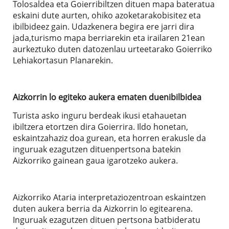
Tolosaldea eta Goierribiltzen dituen mapa bateratua
eskaini dute aurten, ohiko azoketarakobisitez eta
ibilbideez gain. Udazkenera begira ere jarri dira
jada,turismo mapa berriarekin eta irailaren 21ean
aurkeztuko duten datozenlau urteetarako Goierriko
Lehiakortasun Planarekin.
Aizkorrin lo egiteko aukera ematen duenibilbidea
Turista asko inguru berdeak ikusi etahauetan
ibiltzera etortzen dira Goierrira. Ildo honetan,
eskaintzahaziz doa gurean, eta horren erakusle da
inguruak ezagutzen dituenpertsona batekin
Aizkorriko gainean gaua igarotzeko aukera.
Aizkorriko Ataria interpretaziozentroan eskaintzen
duten aukera berria da Aizkorrin lo egitearena.
Inguruak ezagutzen dituen pertsona batbideratu