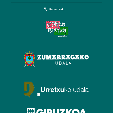
Babesleak: