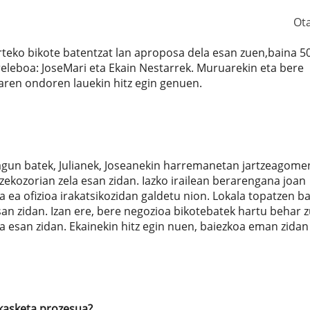
Ot
rteko bikote batentzat lan aproposa dela esan zuen,baina 5
releboa: JoseMari eta Ekain Nestarrek. Muruarekin eta bere
earen ondoren lauekin hitz egin genuen.
 lagun batek, Julianek, Joseanekin harremanetan jartzeagom
atzekozorian zela esan zidan. Iazko irailean berarengana joan
ta ea ofizioa irakatsikozidan galdetu nion. Lokala topatzen 
an zidan. Izan ere, bere negozioa bikotebatek hartu behar 
a esan zidan. Ekainekin hitz egin nuen, baiezkoa eman zidan
kasketa prozesua?