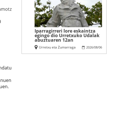
amotz
0
Iparragirreri lore eskaintza
egingo dio Urretxuko Udalak
abuztuaren 12an
Urretxu eta Zumarraga
2026
/
08
/
06
endatu
banuen
zuen.