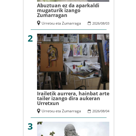
Abuztuan ez da aparkaldi
mugaturik izango
Zumarragan
Urretxu eta Zumarraga
2026
/
08
/
03
2
Irailetik aurrera, hainbat arte
tailer izango dira aukeran
Urretxun
Urretxu eta Zumarraga
2026
/
08
/
04
3