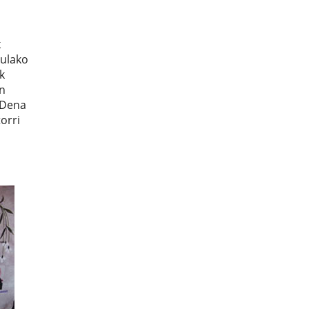
k
kulako
k
n
 Dena
orri