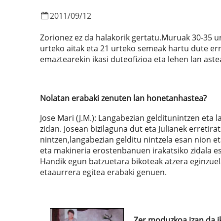
2011
/
09
/
12
Zorionez ez da halakorik gertatu.Muruak 30-35 u
urteko aitak eta 21 urteko semeak hartu dute er
emaztearekin ikasi duteofizioa eta lehen lan ast
Nolatan erabaki zenuten lan honetanhastea?
Jose Mari (J.M.): Langabezian gelditunintzen eta
zidan. Josean bizilaguna dut eta Julianek erretir
nintzen,langabezian gelditu nintzela esan nion e
eta makineria erostenbanuen irakatsiko zidala es
Handik egun batzuetara bikoteak atzera eginzuel
etaaurrera egitea erabaki genuen.
Zer moduzkoa izan da i