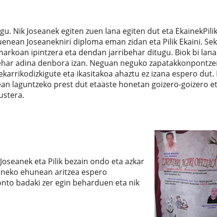
u. Nik Joseanek egiten zuen lana egiten dut eta EkainekPili
enean Joseanekniri diploma eman zidan eta Pilik Ekaini. Se
rkoan ipintzera eta dendan jarribehar ditugu. Biok bi lana
 behar adina denbora izan. Neguan neguko zapatakkonpontze
karrikodizkigute eta ikasitakoa ahaztu ez izana espero dut.
ean laguntzeko prest dut etaaste honetan goizero-goizero et
ustera.
Joseanek eta Pilik bezain ondo eta azkar
uneko ehunean aritzea espero
nto badaki zer egin beharduen eta nik