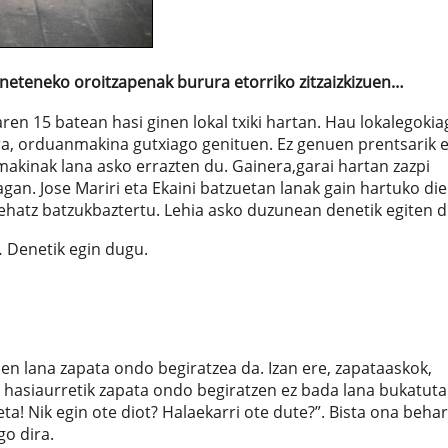
 zineteneko oroitzapenak burura etorriko zitzaizkizuen…
aren 15 batean hasi ginen lokal txiki hartan. Hau lokalegoki
era, orduanmakina gutxiago genituen. Ez genuen prentsarik 
akinak lana asko errazten du. Gainera,garai hartan zazpi
an. Jose Mariri eta Ekaini batzuetan lanak gain hartuko die
ehatz batzukbaztertu. Lehia asko duzunean denetik egiten d
… Denetik egin dugu.
hen lana zapata ondo begiratzea da. Izan ere, zapataaskok,
an hasiaurretik zapata ondo begiratzen ez bada lana bukatut
ta! Nik egin ote diot? Halaekarri ote dute?”. Bista ona behar
o dira.