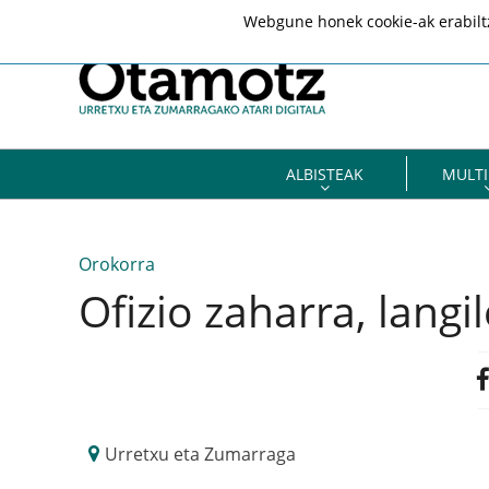
Webgune honek cookie-ak erabiltze
ALBISTEAK
MULTI
Orokorra
Ofizio zaharra, langil
Urretxu eta Zumarraga