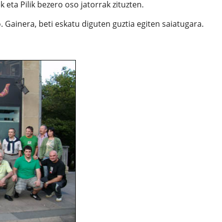
 eta Pilik bezero oso jatorrak zituzten.
 Gainera, beti eskatu diguten guztia egiten saiatugara.