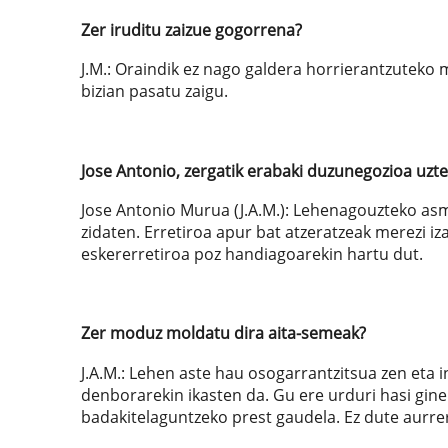
Zer iruditu zaizue gogorrena?
J.M.: Oraindik ez nago galdera horrierantzuteko 
bizian pasatu zaigu.
Jose Antonio, zergatik erabaki duzunegozioa uzt
Jose Antonio Murua (J.A.M.): Lehenagouzteko asm
zidaten. Erretiroa apur bat atzeratzeak merezi iz
eskererretiroa poz handiagoarekin hartu dut.
Zer moduz moldatu dira aita-semeak?
J.A.M.: Lehen aste hau osogarrantzitsua zen eta 
denborarekin ikasten da. Gu ere urduri hasi gin
badakitelaguntzeko prest gaudela. Ez dute aurre