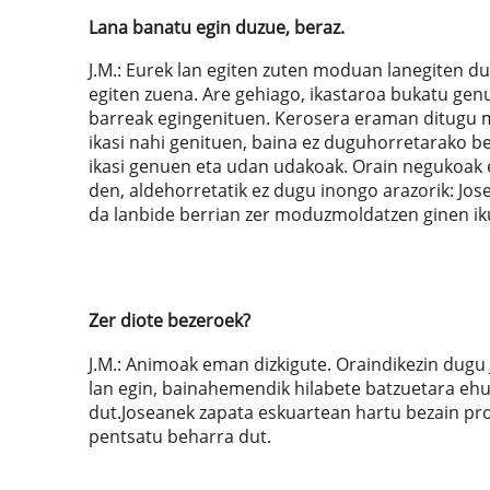
Lana banatu egin duzue, beraz.
J.M.: Eurek lan egiten zuten moduan lanegiten dug
egiten zuena. Are gehiago, ikastaroa bukatu genu
barreak egingenituen. Kerosera eraman ditugu ma
ikasi nahi genituen, baina ez duguhorretarako
ikasi genuen eta udan udakoak. Orain negukoak e
den, aldehorretatik ez dugu inongo arazorik: Jos
da lanbide berrian zer moduzmoldatzen ginen ik
Zer diote bezeroek?
J.M.: Animoak eman dizkigute. Oraindikezin dugu 
lan egin, bainahemendik hilabete batzuetara eh
dut.Joseanek zapata eskuartean hartu bezain pro
pentsatu beharra dut.