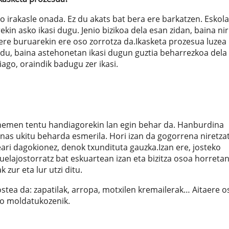
so irakasle onada. Ez du akats bat bera ere barkatzen. Eskola
kin asko ikasi dugu. Jenio bizikoa dela esan zidan, baina nir
 bere buruarekin ere oso zorrotza da.Ikasketa prozesua luzea 
n du, baina astehonetan ikasi dugun guztia beharrezkoa dela
ago, oraindik badugu zer ikasi.
ta hemen tentu handiagorekin lan egin behar da. Hanburdina
as ukitu beharda esmerila. Hori izan da gogorrena niretzat
eari dagokionez, denok txundituta gauzka.Izan ere, josteko
elajostorratz bat eskuartean izan eta bizitza osoa horreta
zur eta lur utzi ditu.
jostea da: zapatilak, arropa, motxilen kremailerak… Aitaere o
do moldatukozenik.