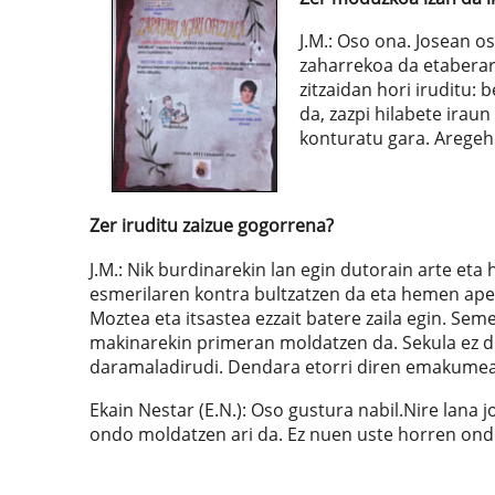
J.M.: Oso ona. Josean o
zaharrekoa da etaberare
zitzaidan hori iruditu:
da, zazpi hilabete irau
konturatu gara. Aregehi
Zer iruditu zaizue gogorrena?
J.M.: Nik burdinarekin lan egin dutorain arte e
esmerilaren kontra bultzatzen da eta hemen apen
Moztea eta itsastea ezzait batere zaila egin. Sem
makinarekin primeran moldatzen da. Sekula ez du
daramaladirudi. Dendara etorri diren emakumeak 
Ekain Nestar (E.N.): Oso gustura nabil.Nire lana 
ondo moldatzen ari da. Ez nuen uste horren on