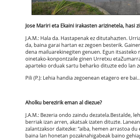
Jose Mariri eta Ekaini irakasten arizinetela, hasi
J.A.M.: Hala da. Hastapenak ez ditutahazten. Urri
da, baina garai hartan ez zegoen besterik. Gain
dena mailuarekinegiten genuen. Egun itsasteko m
oinetako-konpontzaile ginen Urretxu etaZumarrag
aparteko orduak sartu beharko dituzte edo lan z
Pili (P.): Lehia handia zegoenean etagero ere bai
Aholku berezirik eman al diezue?
J.A.M.: Bezeria ondo zaindu dezatela.Bestalde, le
berriak izan arren, akatsak izaten dituzte. Lane
zalantzaksor daitezke: “aiba, hemen arrastoa du e
baina lan honetan pozaknahigabeak baino gehiag