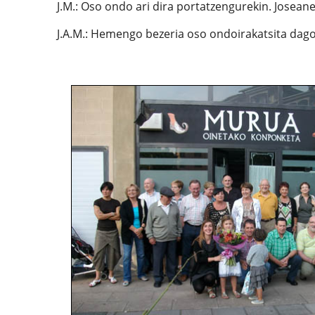
J.M.: Oso ondo ari dira portatzengurekin. Joseanek
J.A.M.: Hemengo bezeria oso ondoirakatsita dago.