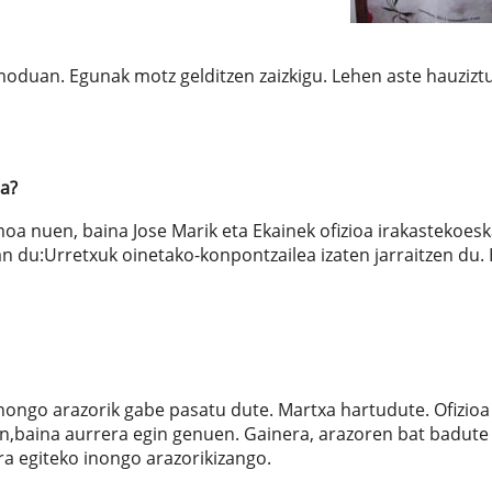
moduan. Egunak motz gelditzen zaizkigu. Lehen aste hauzizt
ea?
oa nuen, baina Jose Marik eta Ekainek ofizioa irakastekoes
an du:Urretxuk oinetako-konpontzailea izaten jarraitzen du. 
inongo arazorik gabe pasatu dute. Martxa hartudute. Ofizioa
en,baina aurrera egin genuen. Gainera, arazoren bat badute
ra egiteko inongo arazorikizango.