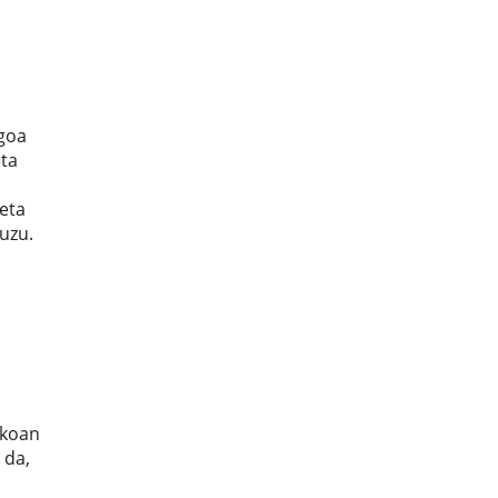
agoa
eta
eta
uzu.
akoan
 da,