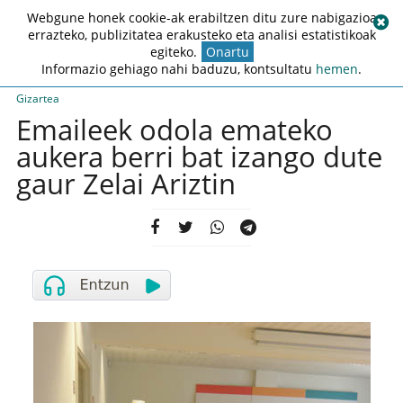
Webgune honek cookie-ak erabiltzen ditu zure nabigazioa
errazteko, publizitatea erakusteko eta analisi estatistikoak
egiteko.
Onartu
Informazio gehiago nahi baduzu, kontsultatu
hemen
.
Gizartea
Emaileek odola emateko
aukera berri bat izango dute
gaur Zelai Ariztin