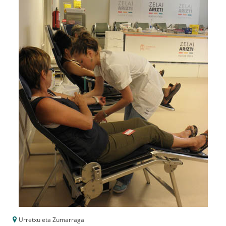
Urretxu eta Zumarraga