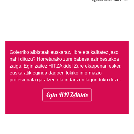
Goierriko albisteak euskaraz, libre eta kalitatez jaso
nahi dituzu?
Horretarako zure babesa ezinbestekoa
zaigu. Egin zaitez HITZAkide!
Zure ekarpenari esker,
euskaratik eginda dagoen tokiko informazio
profesionala garatzen eta indartzen lagunduko duzu.
Egin HITZAkide