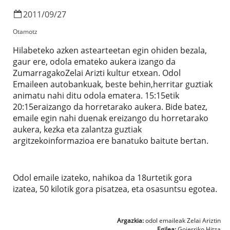
2011
/
09
/
27
Otamotz
Hilabeteko azken astearteetan egin ohiden bezala,
gaur ere, odola emateko aukera izango da
ZumarragakoZelai Arizti kultur etxean. Odol
Emaileen autobankuak, beste behin,herritar guztiak
animatu nahi ditu odola ematera. 15:15etik
20:15eraizango da horretarako aukera. Bide batez,
emaile egin nahi duenak ereizango du horretarako
aukera, kezka eta zalantza guztiak
argitzekoinformazioa ere banatuko baitute bertan.
Odol emaile izateko, nahikoa da 18urtetik gora
izatea, 50 kilotik gora pisatzea, eta osasuntsu egotea.
Argazkia:
odol emaileak Zelai Ariztin
Egilea:
Goierriko Hitza