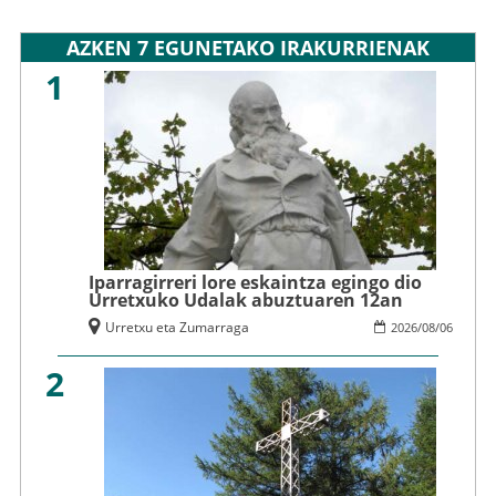
AZKEN 7 EGUNETAKO IRAKURRIENAK
1
Iparragirreri lore eskaintza egingo dio
Urretxuko Udalak abuztuaren 12an
Urretxu eta Zumarraga
2026
/
08
/
06
2