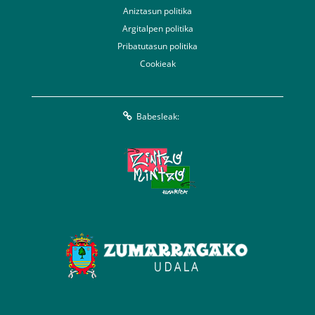
Aniztasun politika
Argitalpen politika
Pribatutasun politika
Cookieak
Babesleak: