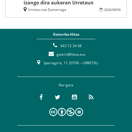
izango dira aukeran Urretxun
Urretxu eta Zumarraga
2026
/
08
/
04
Goierriko Hitza
943 72 34 08
goierri@hitza.eus
Iparragirre, 11 20700 – URRETXU
Nor gara