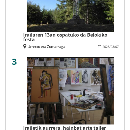
Irailaren 13an ospatuko da Belokiko
festa
Urretxu eta Zumarraga
2026
/
08
/
07
3
Irailetik aurrera, hainbat arte tailer