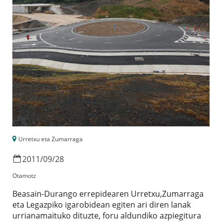
Urretxu eta Zumarraga
2011
/
09
/
28
Otamotz
Beasain-Durango errepidearen Urretxu,Zumarraga
eta Legazpiko igarobidean egiten ari diren lanak
urrianamaituko dituzte, foru aldundiko azpiegitura