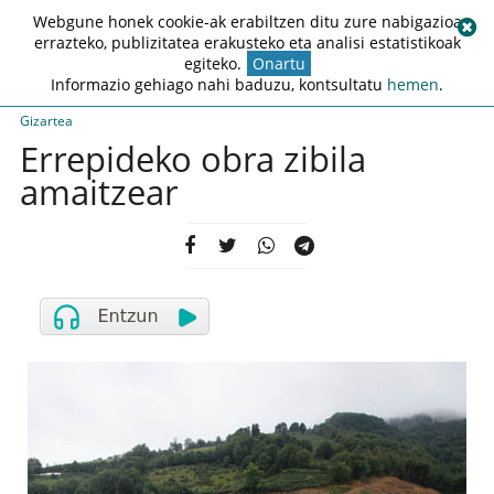
Webgune honek cookie-ak erabiltzen ditu zure nabigazioa
errazteko, publizitatea erakusteko eta analisi estatistikoak
egiteko.
Onartu
Informazio gehiago nahi baduzu, kontsultatu
hemen
.
Gizartea
Errepideko obra zibila
amaitzear