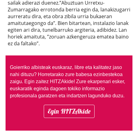
sailak adierazi duenez.”Abuztuan Urretxu-
Zumarragako errotonda berria egin da, lanakizugarri
aurreratu dira, eta obra zibila urria bukaeran
amaitutaegongo da”. Bien bitartean, instalazio lanak
egiten ari dira, tunelbarruko argiteria, adibidez. Lan
horiek amaituta, ”zoruan azkengeruza ematea baino
ez da faltako”.
Goierriko albisteak euskaraz, libre eta kalitatez jaso
nahi dituzu?
Horretarako zure babesa ezinbestekoa
zaigu. Egin zaitez HITZAkide!
Zure ekarpenari esker,
euskaratik eginda dagoen tokiko informazio
profesionala garatzen eta indartzen lagunduko duzu.
Egin HITZAkide