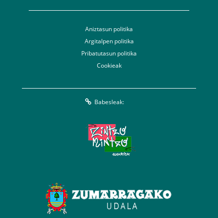
Aniztasun politika
Argitalpen politika
Pribatutasun politika
Cookieak
Babesleak: