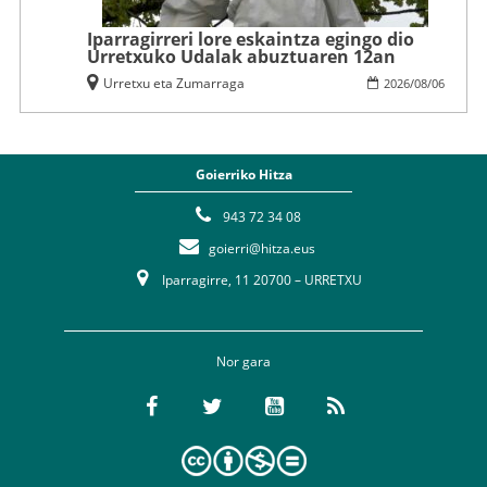
Iparragirreri lore eskaintza egingo dio
Urretxuko Udalak abuztuaren 12an
Urretxu eta Zumarraga
2026
/
08
/
06
Goierriko Hitza
943 72 34 08
goierri@hitza.eus
Iparragirre, 11 20700 – URRETXU
Nor gara