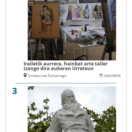
Irailetik aurrera, hainbat arte tailer
izango dira aukeran Urretxun
Urretxu eta Zumarraga
2026
/
08
/
04
3