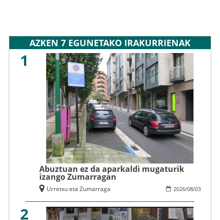
AZKEN 7 EGUNETAKO IRAKURRIENAK
1
Abuztuan ez da aparkaldi mugaturik
izango Zumarragan
Urretxu eta Zumarraga
2026
/
08
/
03
2