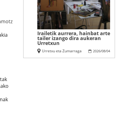
amotz
Irailetik aurrera, hainbat arte
akia
tailer izango dira aukeran
Urretxun
Urretxu eta Zumarraga
2026
/
08
/
04
tak
tako
anak