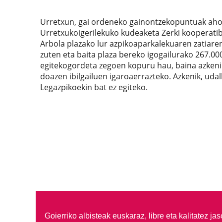
Urretxun, gai ordeneko gainontzekopuntuak aho ba
Urretxukoigerilekuko kudeaketa Zerki kooperatib
Arbola plazako lur azpikoaparkalekuaren zatiare
zuten eta baita plaza bereko igogailurako 267.0
egitekogordeta zegoen kopuru hau, baina azkenik
doazen ibilgailuen igaroaerrazteko. Azkenik, uda
Legazpikoekin bat ez egiteko.
Goierriko albisteak euskaraz, libre eta kalitatez ja