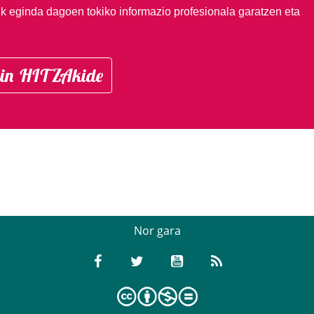
ik eginda dagoen tokiko informazio profesionala garatzen eta
in HITZAkide
Nor gara