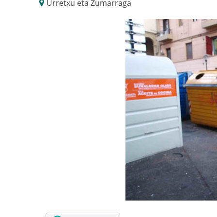
Urretxu eta Zumarraga