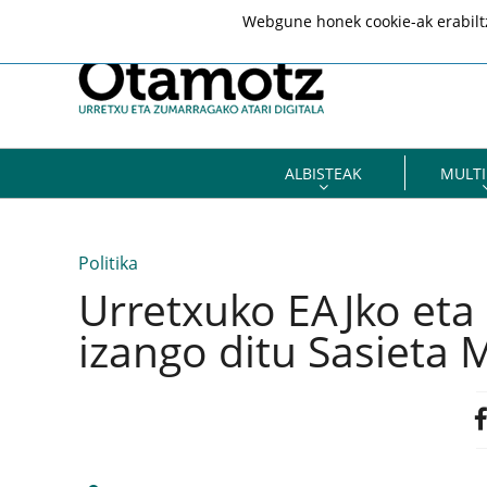
Webgune honek cookie-ak erabiltze
ALBISTEAK
MULTI
Politika
Urretxuko EAJko eta
izango ditu Sasieta