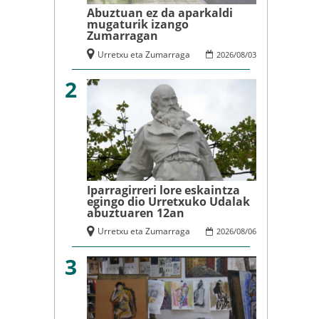
Abuztuan ez da aparkaldi
mugaturik izango
Zumarragan
Urretxu eta Zumarraga
2026
/
08
/
03
2
Iparragirreri lore eskaintza
egingo dio Urretxuko Udalak
abuztuaren 12an
Urretxu eta Zumarraga
2026
/
08
/
06
3