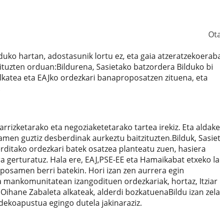
Ot
uko hartan, adostasunik lortu ez, eta gaia atzeratzekoerab
tuzten orduan:Bildurena, Sasietako batzordera Bilduko bi
lkatea eta EAJko ordezkari banaproposatzen zituena, eta
.
rizketarako eta negoziaketetarako tartea irekiz. Eta aldake
en guztiz desberdinak aurkeztu baitzituzten.Bilduk, Sasie
rditako ordezkari batek osatzea planteatu zuen, hasiera
gerturatuz. Hala ere, EAJ,PSE-EE eta Hamaikabat etxeko l
posamen berri batekin. Hori izan zen aurrera egin
mankomunitatean izangodituen ordezkariak, hortaz, Itziar
. Oihane Zabaleta alkateak, alderdi bozkatuenaBildu izan zela
dekoapustua egingo dutela jakinaraziz.