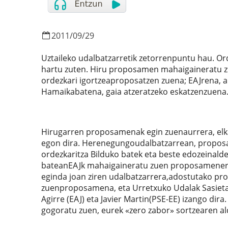
2011
/
09
/
29
Uztaileko udalbatzarretik zetorrenpuntu hau. Ord
hartu zuten. Hiru proposamen mahaigaineratu zi
ordezkari igortzeaproposatzen zuena; EAJrena, a
Hamaikabatena, gaia atzeratzeko eskatzenzuena
Hirugarren proposamenak egin zuenaurrera, elkar
egon dira. Herenegungoudalbatzarrean, proposam
ordezkaritza Bilduko batek eta beste edozeinalde
bateanEAJk mahaigaineratu zuen proposamenera 
eginda joan ziren udalbatzarrera,adostutako pro
zuenproposamena, eta Urretxuko Udalak Sasieta 
Agirre (EAJ) eta Javier Martin(PSE-EE) izango dira
gogoratu zuen, eurek «zero zabor» sortzearen al