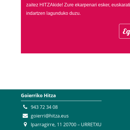
zaitez HITZAkide!
Zure ekarpenari esker, euskarat
indartzen lagunduko duzu.
Eg
Goierriko Hitza
943 72 34 08
goierri@hitza.eus
Iparragirre, 11 20700 – URRETXU