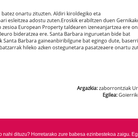
tez onartu zituzten. Aldiri kiroldegiko eta
ari esleitzea adostu zuten.Eroskik erabiltzen duen Gernikak
n zesioa European Property taldearen izeneanjartzea ere on
00euro bideratzea ere. Santa Barbara inguruetan bide bat
 Santa Barbara gaineanbiribilgune bat egingo dute, baserr
lbatzarrak hileko azken ostegunetara pasatzeaere onartu zu
Argazkia:
zaborrontziak U
Egilea:
Goierrik
so nahi dituzu?
Horretarako zure babesa ezinbestekoa zaigu. Eg