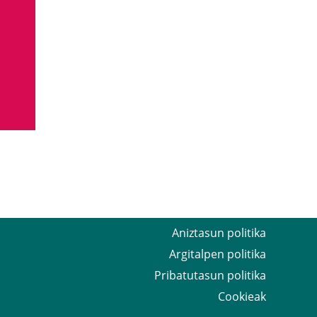
Aniztasun politika
Argitalpen politika
Pribatutasun politika
Cookieak