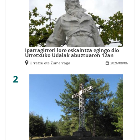
Iparragirreri lore eskaintza egingo dio
Urretxuko Udalak abuztuaren 12an
Urretxu eta Zumarraga
2026
/
08
/
06
2