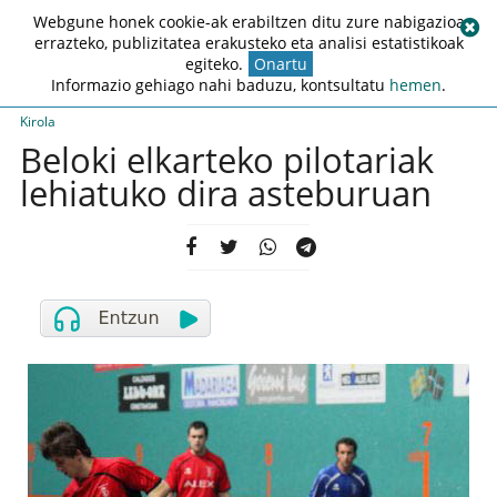
Webgune honek cookie-ak erabiltzen ditu zure nabigazioa
errazteko, publizitatea erakusteko eta analisi estatistikoak
egiteko.
Onartu
Informazio gehiago nahi baduzu, kontsultatu
hemen
.
Kirola
Beloki elkarteko pilotariak
lehiatuko dira asteburuan