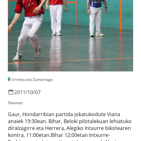
Urretxu eta Zumarraga
2011
/
10
/
07
Otamotz
Gaur, Hondarribian partida jokatukodute Viana
anaiek 19:30ean. Bihar, Beloki pilotalekuan lehiatuko
diraIzagirre eta Herrera, Alegiko Intxurre bikotearen
kontra, 11:00etan.Bihar 12:00etan Intxurre-