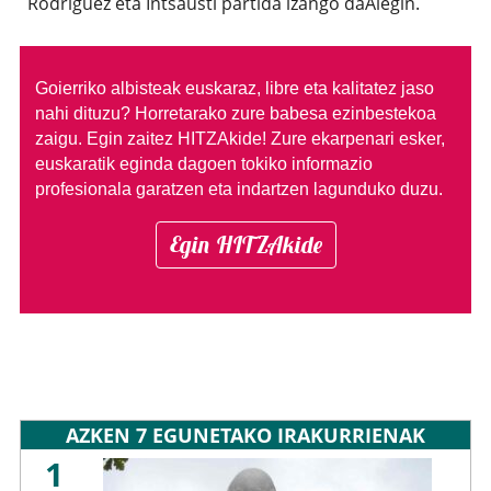
Rodriguez eta Intsausti partida izango daAlegin.
Goierriko albisteak euskaraz, libre eta kalitatez jaso
nahi dituzu?
Horretarako zure babesa ezinbestekoa
zaigu. Egin zaitez HITZAkide!
Zure ekarpenari esker,
euskaratik eginda dagoen tokiko informazio
profesionala garatzen eta indartzen lagunduko duzu.
Egin HITZAkide
AZKEN 7 EGUNETAKO IRAKURRIENAK
1