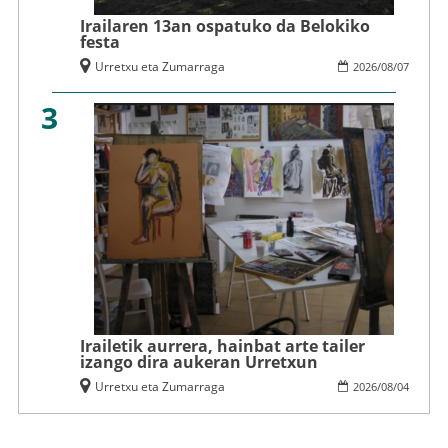
Irailaren 13an ospatuko da Belokiko
festa
Urretxu eta Zumarraga
2026
/
08
/
07
3
Irailetik aurrera, hainbat arte tailer
izango dira aukeran Urretxun
Urretxu eta Zumarraga
2026
/
08
/
04