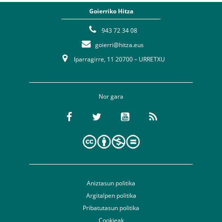
Goierriko Hitza
943 72 34 08
goierri@hitza.eus
Iparragirre, 11 20700 – URRETXU
Nor gara
Aniztasun politika
Argitalpen politika
Pribatutasun politika
Cookieak