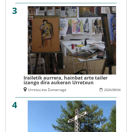
3
Irailetik aurrera, hainbat arte tailer
izango dira aukeran Urretxun
Urretxu eta Zumarraga
2026
/
08
/
04
4