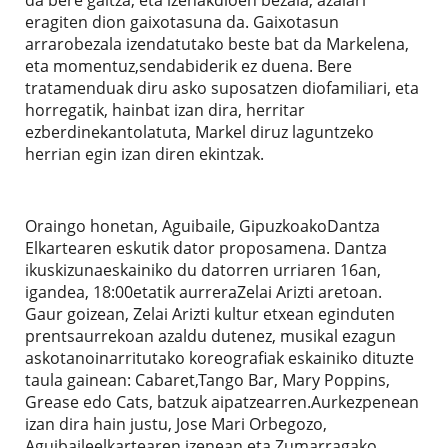
eragiten dion gaixotasuna da. Gaixotasun
arrarobezala izendatutako beste bat da Markelena,
eta momentuz,sendabiderik ez duena. Bere
tratamenduak diru asko suposatzen diofamiliari, eta
horregatik, hainbat izan dira, herritar
ezberdinekantolatuta, Markel diruz laguntzeko
herrian egin izan diren ekintzak.
Oraingo honetan, Aguibaile, GipuzkoakoDantza
Elkartearen eskutik dator proposamena. Dantza
ikuskizunaeskainiko du datorren urriaren 16an,
igandea, 18:00etatik aurreraZelai Arizti aretoan.
Gaur goizean, Zelai Arizti kultur etxean eginduten
prentsaurrekoan azaldu dutenez, musikal ezagun
askotanoinarritutako koreografiak eskainiko dituzte
taula gainean: Cabaret,Tango Bar, Mary Poppins,
Grease edo Cats, batzuk aipatzearren.Aurkezpenean
izan dira hain justu, Jose Mari Orbegozo,
Aguibaileelkartearen izenean eta Zumarragako