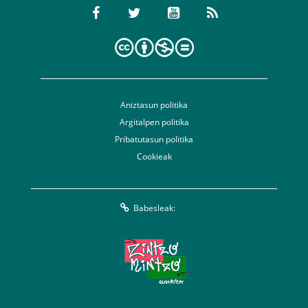
Aniztasun politika
Argitalpen politika
Pribatutasun politika
Cookieak
Babesleak: