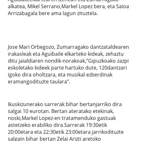
alkatea, Mikel Serrano,Markel Lopez bera, eta Saioa
Arrizabagala bere ama lagun zituztela.
Jose Mari Orbegozo, Zumarragako dantzataldearen
irakasleak eta Aguibaile elkarteko kideak, zehaztu
ditu jaialdiaren nondik-norakoak,“Gipuzkoako zazpi
eskoletako kideek parte hartuko dute, 120dantzari
igoko dira oholtzara, eta musikal ezberdinak
eramangodituzte taulara”.
Ikuskizunerako sarrerak bihar bertanjarriko dira
salgai 10 eurotan. Bertan ateratako etekinak,
noski,Markel Lopez-en tratamenduko gastuak
astetzeko erabiliko dira.Sarrerak 19:30etik
20:00etara eta 22:30etik 23:00etara jarrikodituzte
salgain bihar bertan Zelai Arizti aretoko