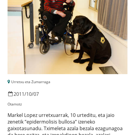
Urretxu eta Zumarraga
2011
/
10
/
07
Otamotz
Markel Lopez urretxuarrak, 10 urteditu, eta jaio
zenetik ”epidermolisis bullosa” izeneko
gaixotasunadu. Tximeleta azala bezala ezagunagoa
da bere gaitza, eta izenakdioen bezala, azalari