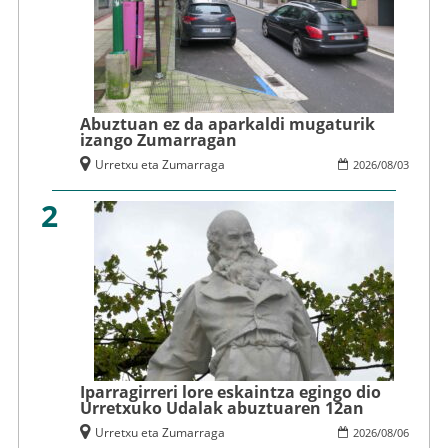
Abuztuan ez da aparkaldi mugaturik
izango Zumarragan
Urretxu eta Zumarraga
2026
/
08
/
03
2
Iparragirreri lore eskaintza egingo dio
Urretxuko Udalak abuztuaren 12an
Urretxu eta Zumarraga
2026
/
08
/
06