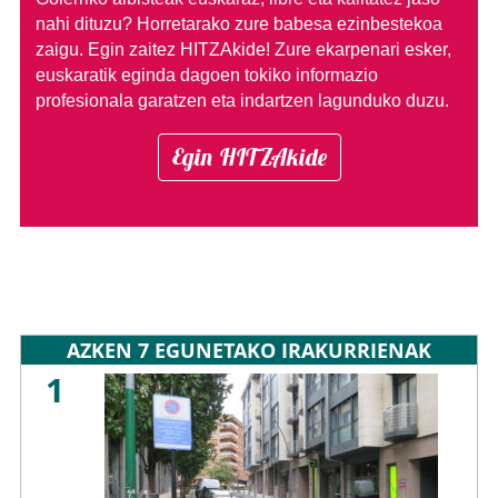
nahi dituzu?
Horretarako zure babesa ezinbestekoa
zaigu. Egin zaitez HITZAkide!
Zure ekarpenari esker,
euskaratik eginda dagoen tokiko informazio
profesionala garatzen eta indartzen lagunduko duzu.
Egin HITZAkide
AZKEN 7 EGUNETAKO IRAKURRIENAK
1