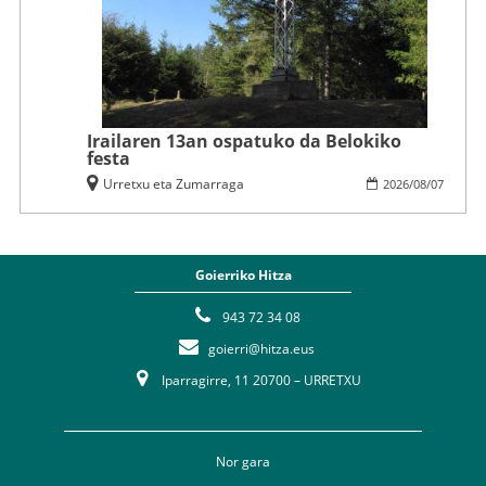
Irailaren 13an ospatuko da Belokiko
festa
Urretxu eta Zumarraga
2026
/
08
/
07
Goierriko Hitza
943 72 34 08
goierri@hitza.eus
Iparragirre, 11 20700 – URRETXU
Nor gara