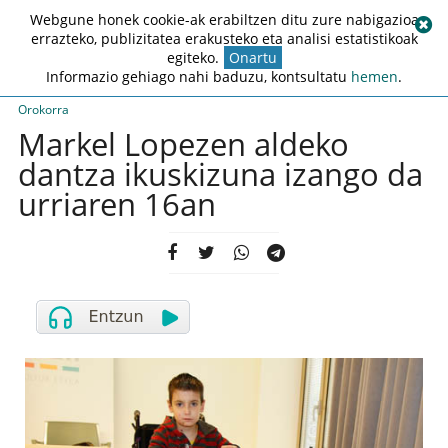
Webgune honek cookie-ak erabiltzen ditu zure nabigazioa
errazteko, publizitatea erakusteko eta analisi estatistikoak
egiteko.
Onartu
Informazio gehiago nahi baduzu, kontsultatu
hemen
.
Orokorra
Markel Lopezen aldeko
dantza ikuskizuna izango da
urriaren 16an