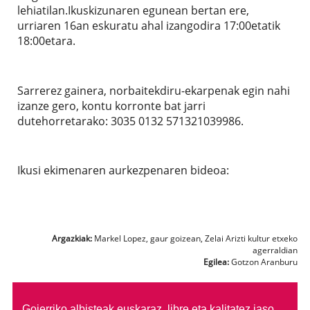
lehiatilan.Ikuskizunaren egunean bertan ere,
urriaren 16an eskuratu ahal izangodira 17:00etatik
18:00etara.
Sarrerez gainera, norbaitekdiru-ekarpenak egin nahi
izanze gero, kontu korronte bat jarri
dutehorretarako: 3035 0132 571321039986.
Ikusi ekimenaren aurkezpenaren bideoa:
Argazkiak:
Markel Lopez, gaur goizean, Zelai Arizti kultur etxeko
agerraldian
Egilea:
Gotzon Aranburu
Goierriko albisteak euskaraz, libre eta kalitatez jaso