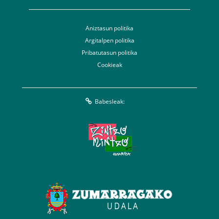
Aniztasun politika
Argitalpen politika
Pribatutasun politika
Cookieak
Babesleak: