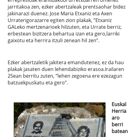
jarritakoa zen, ezker abertzaleak prentsaohar bidez
jakinarazi duenez. Jose Maria Etxaniz eta Axen
Urraterigorazarre egiten zion plakak, ”Etxaniz
GALeko mertzenarioek hilzuten, eta Urrate berriz,
erbestean bizitzera behartua izan eta gero,larriki
gaixotu eta herrira itzuli zenean hil zen”.
Ezker abertzaletik jakitera emandutenez, ez da hau
plakak jasaten duen lehendabiziko erasoa.Irailaren
25ean berritu zuten, ”lehen zegoena ere ezezagun
batzuekpuskatu eta gero”.
Euskal
Herria
aro
berri
batean