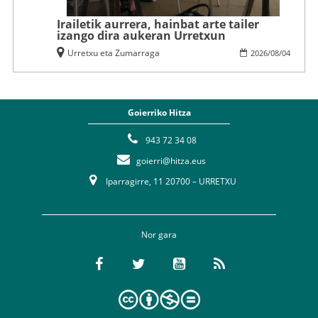
Irailetik aurrera, hainbat arte tailer
izango dira aukeran Urretxun
Urretxu eta Zumarraga
2026
/
08
/
04
Goierriko Hitza
943 72 34 08
goierri@hitza.eus
Iparragirre, 11 20700 – URRETXU
Nor gara