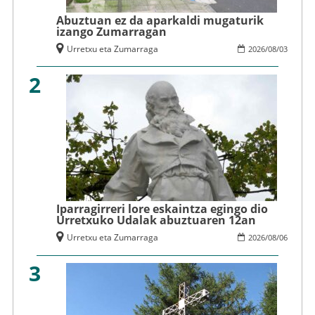
Abuztuan ez da aparkaldi mugaturik
izango Zumarragan
Urretxu eta Zumarraga
2026
/
08
/
03
2
Iparragirreri lore eskaintza egingo dio
Urretxuko Udalak abuztuaren 12an
Urretxu eta Zumarraga
2026
/
08
/
06
3