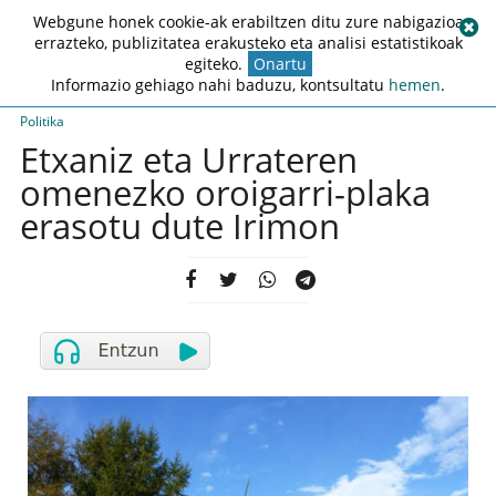
Webgune honek cookie-ak erabiltzen ditu zure nabigazioa
errazteko, publizitatea erakusteko eta analisi estatistikoak
egiteko.
Onartu
Informazio gehiago nahi baduzu, kontsultatu
hemen
.
Politika
Etxaniz eta Urrateren
omenezko oroigarri-plaka
erasotu dute Irimon