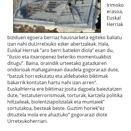
Irimoko
erasoa,
Euskal
Herriak
biziduen egoera berriaz hausnarketa egiteko baliatu
izan nahi duUrretxuko ezker abertzaleak. Hala,
Euskal Herriak ”aro berri batiekin diola” esan du,
”ilusio eta itxaropenez beteriko momentuakbizi
ditugu”. Baina, oraindik urteetako gatazkaren
ondorioak mahaigainean daudela gogorarazi dute,
”batzuk hori ezkutatu eta aldebateko biktimak
bakarrik kontutan hartu nahi izan arren”.
EuskalHerria ere biktimaz josita dagoela baieztatzen
dute, ”estatuterrorismoak, torturak, kartzela politika
hiltzaileak, biolentziapolizialak eta muntaiek”
sortutakoa, besteak beste. Guztim horiek”ez
dituztela inola ere ahaztuko” gogorarazi diote
Urretxukoherriari.