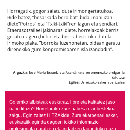
Horregatik, gogor salatu dute Irimongertatukoa.
Bide batez, ”besarkada bero bat” bidali nahi izan
diete”Potros” eta ”Txiki-txiki”ren lagun eta sendiari.
Etaerasotzaileei jakinarazi diete, horrelakoak berriz
geratu ez gero,behin eta berriz berrituko dutela
Irimoko plaka, ”borroka luzehonetan, bidean geratu
direnekiko gure konpromisoaren isla izandadin”.
Argazkia:
Jose Maria Etxaniz eta AxenUrrateren omenezko oroigarria
txikituta
Egilea:
Urretxuko ezker abertzalea
Goierriko albisteak euskaraz, libre eta kalitatez jaso
nahi dituzu?
Horretarako zure babesa ezinbestekoa
zaigu. Egin zaitez HITZAkide!
Zure ekarpenari esker,
euskaratik eginda dagoen tokiko informazio
profesionala garatzen eta indartzen lagunduko duzu.