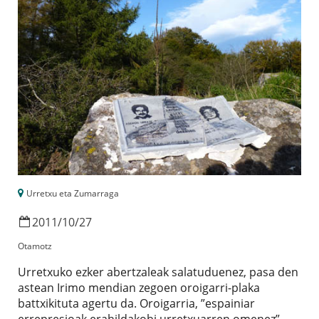
Urretxu eta Zumarraga
2011
/
10
/
27
Otamotz
Urretxuko ezker abertzaleak salatuduenez, pasa den
astean Irimo mendian zegoen oroigarri-plaka
battxikituta agertu da. Oroigarria, ”espainiar
errepresioak erahildakobi urretxuarren omenez”