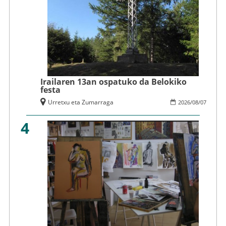
Irailaren 13an ospatuko da Belokiko
festa
Urretxu eta Zumarraga
2026
/
08
/
07
4