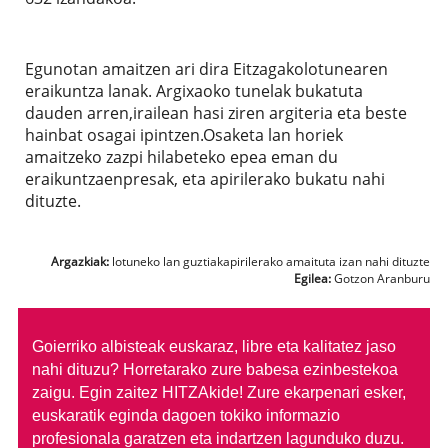
Egunotan amaitzen ari dira Eitzagakolotunearen
eraikuntza lanak. Argixaoko tunelak bukatuta
dauden arren,irailean hasi ziren argiteria eta beste
hainbat osagai ipintzen.Osaketa lan horiek
amaitzeko zazpi hilabeteko epea eman du
eraikuntzaenpresak, eta apirilerako bukatu nahi
dituzte.
Argazkiak:
lotuneko lan guztiakapirilerako amaituta izan nahi dituzte
Egilea:
Gotzon Aranburu
Goierriko albisteak euskaraz, libre eta kalitatez jaso
nahi dituzu?
Horretarako zure babesa ezinbestekoa
zaigu. Egin zaitez HITZAkide!
Zure ekarpenari esker,
euskaratik eginda dagoen tokiko informazio
profesionala garatzen eta indartzen lagunduko duzu.