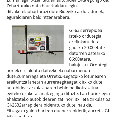
Zehaztutako data hauek aldatu egin
ditzaketelaohartarazi dute Bidegiko arduradunek,
eguraldiaren baldintzenarabera.
GI-632 errepidea
isteko ordutegia
erefinkatu dute:
gaurko 20:00etatik
datorren astearko
06:00etara,
hainjustu. Ordutegi
horiek ere aldatu daitezkeela nabarmendu
dute.Zumarraga eta Urretxu-Legazpiko lotunearen
eraikuntza lanetan aurreraegiteagatik itxiko dute
autobidea; zirkulazioaren behin betikotrazatua
egiteko osaketa lanak egingo dituzte. Lan horiek egin
ahalizateko autobidearen zati hori itxi, eta zirkulazioa
GI-2632errepidera bideratuko dute, hau da,
Eitzagako gaina hartzen duenerrepidetik, aurretik GI-
632 izandakoa.