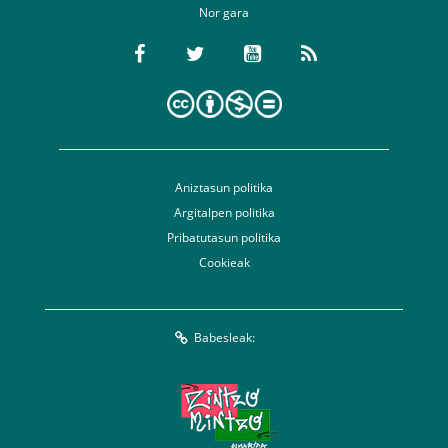
Nor gara
Aniztasun politika
Argitalpen politika
Pribatutasun politika
Cookieak
Babesleak: