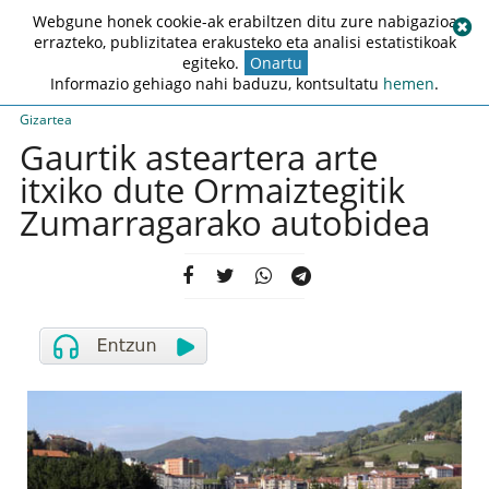
Webgune honek cookie-ak erabiltzen ditu zure nabigazioa
errazteko, publizitatea erakusteko eta analisi estatistikoak
egiteko.
Onartu
Informazio gehiago nahi baduzu, kontsultatu
hemen
.
Gizartea
Gaurtik asteartera arte
itxiko dute Ormaiztegitik
Zumarragarako autobidea