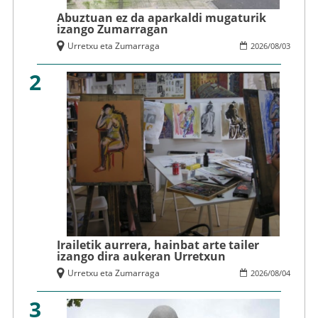
Abuztuan ez da aparkaldi mugaturik
izango Zumarragan
Urretxu eta Zumarraga
2026
/
08
/
03
2
Irailetik aurrera, hainbat arte tailer
izango dira aukeran Urretxun
Urretxu eta Zumarraga
2026
/
08
/
04
3