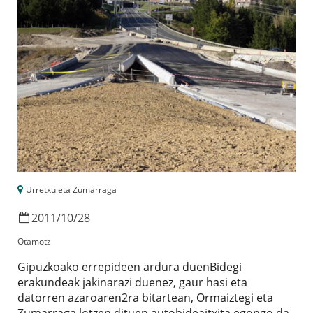
Urretxu eta Zumarraga
2011
/
10
/
28
Otamotz
Gipuzkoako errepideen ardura duenBidegi
erakundeak jakinarazi duenez, gaur hasi eta
datorren azaroaren2ra bitartean, Ormaiztegi eta
Zumarraga lotzen dituen autobideaitxita egongo da.