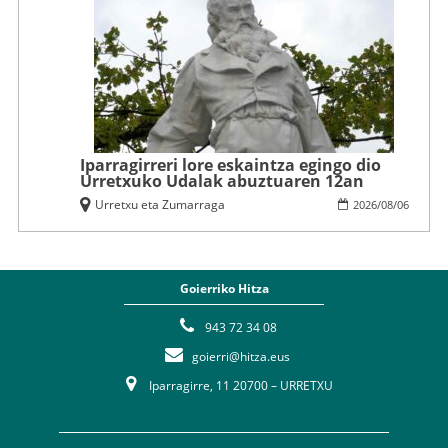
Iparragirreri lore eskaintza egingo dio
Urretxuko Udalak abuztuaren 12an
Urretxu eta Zumarraga
2026
/
08
/
06
Goierriko Hitza
943 72 34 08
goierri@hitza.eus
Iparragirre, 11 20700 – URRETXU