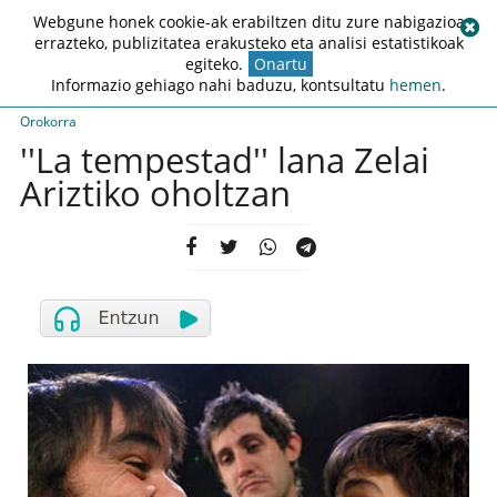
Webgune honek cookie-ak erabiltzen ditu zure nabigazioa
errazteko, publizitatea erakusteko eta analisi estatistikoak
egiteko.
Onartu
Informazio gehiago nahi baduzu, kontsultatu
hemen
.
Orokorra
''La tempestad'' lana Zelai
Ariztiko oholtzan