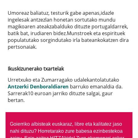
Umoreaz baliatuz, testurik gabe apenas,idazle
ingelesak antzezlan honetan sortutako mundu
magikoaren ateakzabalduko dituzte portugaldarrek,
batik bat, irudiaren bidez.Munstroek eta espirituek
populatutako sorgindutako irla bateankokatzen dira
pertsonaiak.
Ikuskizunerako txartelak
Urretxuko eta Zumarragako udalekantolatutako
Antzerki Denboraldiaren
barruko emanaldia da.
Sarrerak10 euroan jarriko dituzte salgai, gaur
bertan.
Goierriko albisteak euskaraz, libre eta kalitatez jaso
nahi dituzu?
Horretarako zure babesa ezinbestekoa