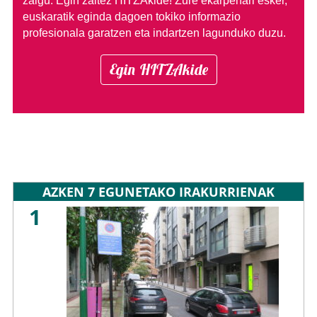
zaigu. Egin zaitez HITZAkide!
Zure ekarpenari esker,
euskaratik eginda dagoen tokiko informazio
profesionala garatzen eta indartzen lagunduko duzu.
Egin HITZAkide
AZKEN 7 EGUNETAKO IRAKURRIENAK
1