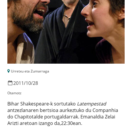
Urretxu eta Zumarraga
2011
/
10
/
28
Otamotz
Bihar Shakespeare-k sortutako
Latempestad
antzezlanaren bertsioa aurkeztuko du Companhia
do Chapitotalde portugaldarrak. Emanaldia Zelai
Arizti aretoan izango da,22:30ean.