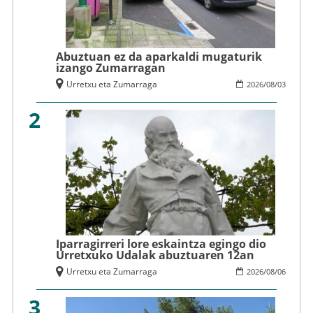
Abuztuan ez da aparkaldi mugaturik
izango Zumarragan
Urretxu eta Zumarraga
2026
/
08
/
03
2
Iparragirreri lore eskaintza egingo dio
Urretxuko Udalak abuztuaren 12an
Urretxu eta Zumarraga
2026
/
08
/
06
3