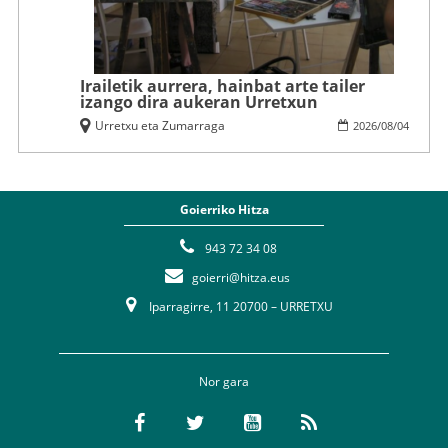
Irailetik aurrera, hainbat arte tailer
izango dira aukeran Urretxun
Urretxu eta Zumarraga
2026
/
08
/
04
Goierriko Hitza
943 72 34 08
goierri@hitza.eus
Iparragirre, 11 20700 – URRETXU
Nor gara