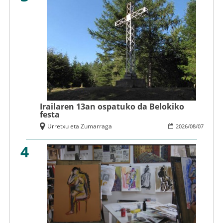
Irailaren 13an ospatuko da Belokiko
festa
Urretxu eta Zumarraga
2026
/
08
/
07
4