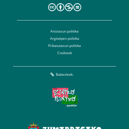
Aniztasun politika
Argitalpen politika
Pribatutasun politika
Cookieak
Babesleak: