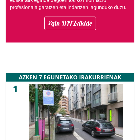
euskaratik eginda dagoen tokiko informazio
profesionala garatzen eta indartzen lagunduko duzu.
Egin HITZAkide
AZKEN 7 EGUNETAKO IRAKURRIENAK
1