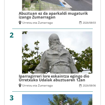
Abuztuan ez da aparkaldi mugaturik
izango Zumarragan
Urretxu eta Zumarraga
2026
/
08
/
03
2
Iparragirreri lore eskaintza egingo dio
Urretxuko Udalak abuztuaren 12an
Urretxu eta Zumarraga
2026
/
08
/
06
3