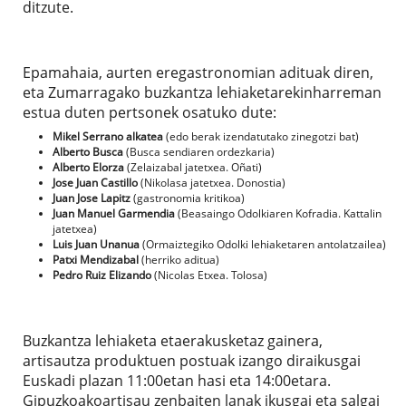
ditzute.
Epamahaia, aurten eregastronomian adituak diren,
eta Zumarragako buzkantza lehiaketarekinharreman
estua duten pertsonek osatuko dute:
Mikel Serrano alkatea
(edo berak izendatutako zinegotzi bat)
Alberto Busca
(Busca sendiaren ordezkaria)
Alberto Elorza
(Zelaizabal jatetxea. Oñati)
Jose Juan Castillo
(Nikolasa jatetxea. Donostia)
Juan Jose Lapitz
(gastronomia kritikoa)
Juan Manuel Garmendia
(Beasaingo Odolkiaren Kofradia. Kattalin
jatetxea)
Luis Juan Unanua
(Ormaiztegiko Odolki lehiaketaren antolatzailea)
Patxi Mendizabal
(herriko aditua)
Pedro Ruiz Elizando
(Nicolas Etxea. Tolosa)
Buzkantza lehiaketa etaerakusketaz gainera,
artisautza produktuen postuak izango diraikusgai
Euskadi plazan 11:00etan hasi eta 14:00etara.
Gipuzkoakoartisau zenbaiten lanak ikusgai eta salgai