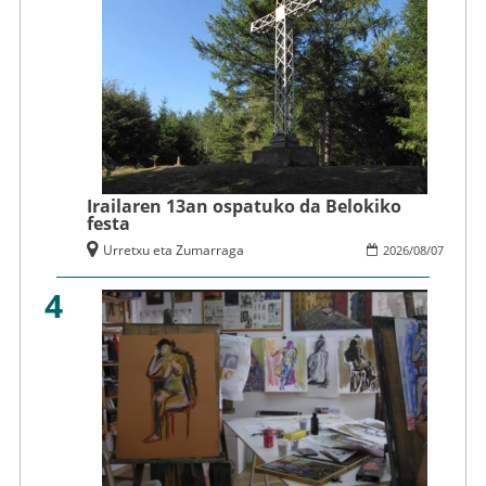
Irailaren 13an ospatuko da Belokiko
festa
Urretxu eta Zumarraga
2026
/
08
/
07
4