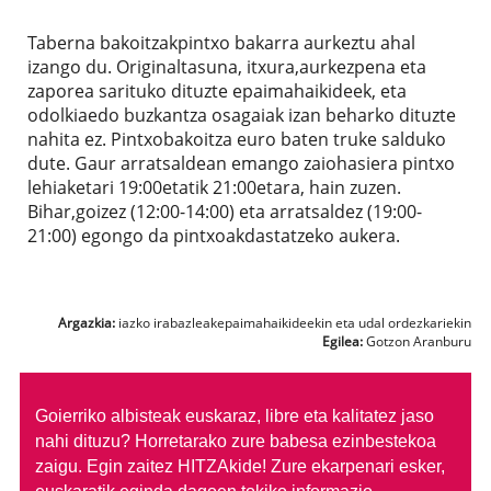
Taberna bakoitzakpintxo bakarra aurkeztu ahal
izango du. Originaltasuna, itxura,aurkezpena eta
zaporea sarituko dituzte epaimahaikideek, eta
odolkiaedo buzkantza osagaiak izan beharko dituzte
nahita ez. Pintxobakoitza euro baten truke salduko
dute. Gaur arratsaldean emango zaiohasiera pintxo
lehiaketari 19:00etatik 21:00etara, hain zuzen.
Bihar,goizez (12:00-14:00) eta arratsaldez (19:00-
21:00) egongo da pintxoakdastatzeko aukera.
Argazkia:
iazko irabazleakepaimahaikideekin eta udal ordezkariekin
Egilea:
Gotzon Aranburu
Goierriko albisteak euskaraz, libre eta kalitatez jaso
nahi dituzu?
Horretarako zure babesa ezinbestekoa
zaigu. Egin zaitez HITZAkide!
Zure ekarpenari esker,