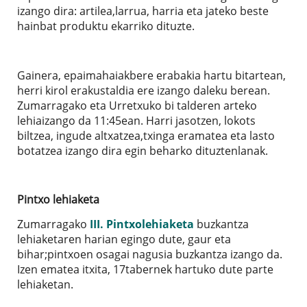
izango dira: artilea,larrua, harria eta jateko beste
hainbat produktu ekarriko dituzte.
Gainera, epaimahaiakbere erabakia hartu bitartean,
herri kirol erakustaldia ere izango daleku berean.
Zumarragako eta Urretxuko bi talderen arteko
lehiaizango da 11:45ean. Harri jasotzen, lokots
biltzea, ingude altxatzea,txinga eramatea eta lasto
botatzea izango dira egin beharko dituztenlanak.
Pintxo lehiaketa
Zumarragako
III. Pintxolehiaketa
buzkantza
lehiaketaren harian egingo dute, gaur eta
bihar;pintxoen osagai nagusia buzkantza izango da.
Izen ematea itxita, 17tabernek hartuko dute parte
lehiaketan.