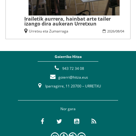
Irailetik aurrera, hainbat arte tailer
izango dira aukeran Urretxun
Urretxu eta Zumarraga
2026
/
08
/
04
Goierriko Hitza
943 72 34 08
goierri@hitza.eus
Iparragirre, 11 20700 – URRETXU
Nor gara