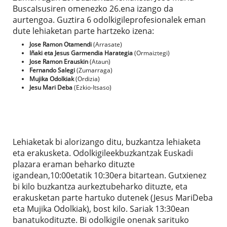
BuscaIsusiren omenezko 26.ena izango da
aurtengoa. Guztira 6 odolkigileprofesionalek eman
dute lehiaketan parte hartzeko izena:
Jose Ramon Otamendi
(Arrasate)
Iñaki eta Jesus Garmendia Harategia
(Ormaiztegi)
Jose Ramon Erauskin
(Ataun)
Fernando Salegi
(Zumarraga)
Mujika Odolkiak
(Ordizia)
Jesu Mari Deba
(Ezkio-Itsaso)
Lehiaketak bi alorizango ditu, buzkantza lehiaketa
eta erakusketa. Odolkigileekbuzkantzak Euskadi
plazara eraman beharko dituzte
igandean,10:00etatik 10:30era bitartean. Gutxienez
bi kilo buzkantza aurkeztubeharko dituzte, eta
erakusketan parte hartuko dutenek (Jesus MariDeba
eta Mujika Odolkiak), bost kilo. Sariak 13:30ean
banatukodituzte. Bi odolkigile onenak sarituko