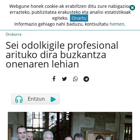
Webgune honek cookie-ak erabiltzen ditu zure nabigazioa
errazteko, publizitatea erakusteko eta analisi estatistikoak
egiteko.
Onartu
Informazio gehiago nahi baduzu, kontsultatu
hemen
.
Orokorra
Sei odolkigile profesional
arituko dira buzkantza
onenaren lehian