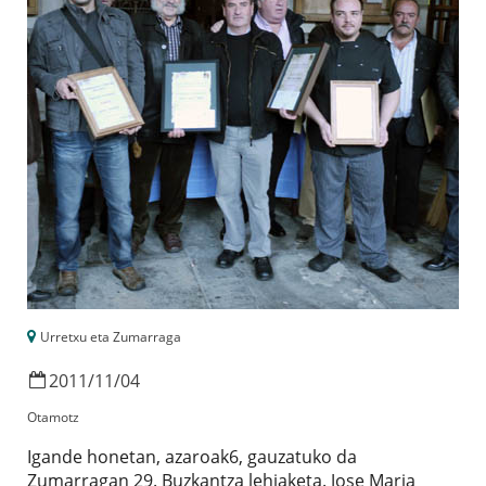
Urretxu eta Zumarraga
2011
/
11
/
04
Otamotz
Igande honetan, azaroak6, gauzatuko da
Zumarragan 29. Buzkantza lehiaketa. Jose Maria