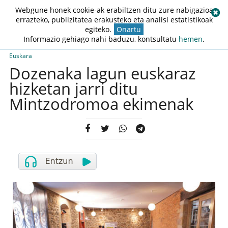
Webgune honek cookie-ak erabiltzen ditu zure nabigazioa
errazteko, publizitatea erakusteko eta analisi estatistikoak
egiteko.
Onartu
Informazio gehiago nahi baduzu, kontsultatu
hemen
.
Euskara
Dozenaka lagun euskaraz
hizketan jarri ditu
Mintzodromoa ekimenak