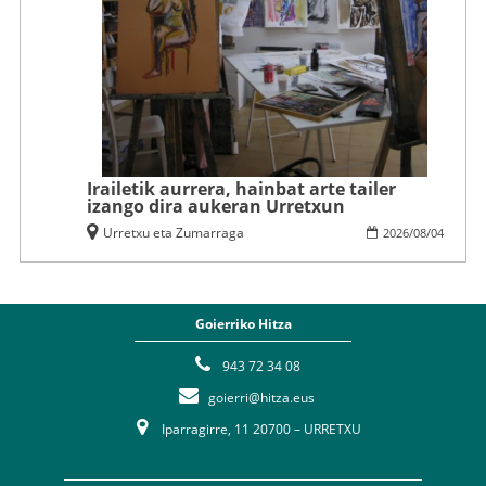
Irailetik aurrera, hainbat arte tailer
izango dira aukeran Urretxun
Urretxu eta Zumarraga
2026
/
08
/
04
Goierriko Hitza
943 72 34 08
goierri@hitza.eus
Iparragirre, 11 20700 – URRETXU