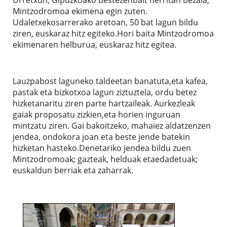
Mintzodromoa ekimena egin zuten.
Udaletxekosarrerako aretoan, 50 bat lagun bildu
ziren, euskaraz hitz egiteko.Hori baita Mintzodromoa
ekimenaren helburua, euskaraz hitz egitea.
Lauzpabost laguneko taldeetan banatuta,eta kafea,
pastak eta bizkotxoa lagun ziztuztela, ordu betez
hizketanaritu ziren parte hartzaileak. Aurkezleak
gaiak proposatu zizkien,eta horien inguruan
mintzatu ziren. Gai bakoitzeko, mahaiez aldatzenzen
jendea, ondokora joan eta beste jende batekin
hizketan hasteko.Denetariko jendea bildu zuen
Mintzodromoak; gazteak, helduak etaedadetuak;
euskaldun berriak eta zaharrak.