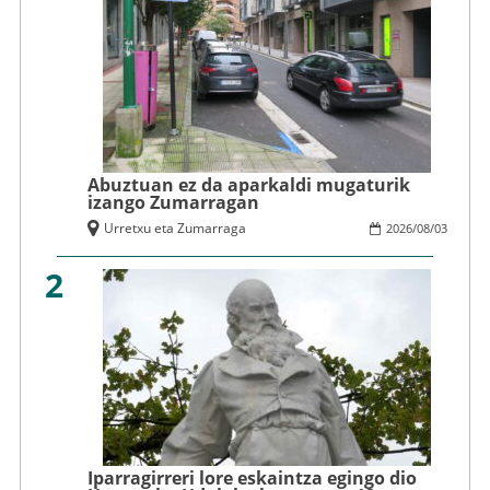
Abuztuan ez da aparkaldi mugaturik
izango Zumarragan
Urretxu eta Zumarraga
2026
/
08
/
03
2
Iparragirreri lore eskaintza egingo dio