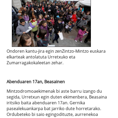
Ondoren kantu-jira egin zenZintzo-Mintzo euskara
elkarteak antolatuta Urretxuko eta
Zumarragakokaleetan zehar.
Abenduaren 17an, Beasainen
Mintzodromoaekimenak bi aste barru izango du
segida, Urretxun egin duten ekimenbera, Beasaina
iritsiko baita abenduaren 17an. Gernika
pasealekuankarpa bat jarriko dute horretarako.
Ordubeteko bi saio egingodituzte, aurrenekoa