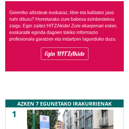
Goierriko albisteak euskaraz, libre eta kalitatez jaso
nahi dituzu?
Horretarako zure babesa ezinbestekoa
zaigu. Egin zaitez HITZAkide!
Zure ekarpenari esker,
euskaratik eginda dagoen tokiko informazio
profesionala garatzen eta indartzen lagunduko duzu.
Egin HITZAkide
AZKEN 7 EGUNETAKO IRAKURRIENAK
1