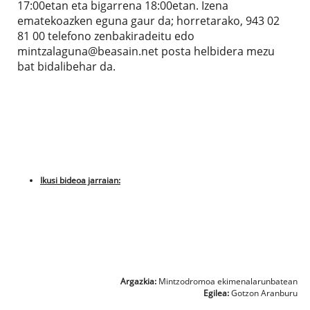
17:00etan eta bigarrena 18:00etan. Izena
ematekoazken eguna gaur da; horretarako, 943 02
81 00 telefono zenbakiradeitu edo
mintzalaguna@beasain.net posta helbidera mezu
bat bidalibehar da.
Ikusi bideoa jarraian:
Argazkia:
Mintzodromoa ekimenalarunbatean
Egilea:
Gotzon Aranburu