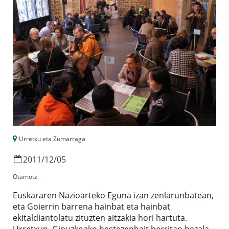
Urretxu eta Zumarraga
2011
/
12
/
05
Otamotz
Euskararen Nazioarteko Eguna izan zenlarunbatean,
eta Goierrin barrena hainbat eta hainbat
ekitaldiantolatu zituzten aitzakia hori hartuta.
Urretxun, Gipuzkoako bestezenbait herritan bezala,