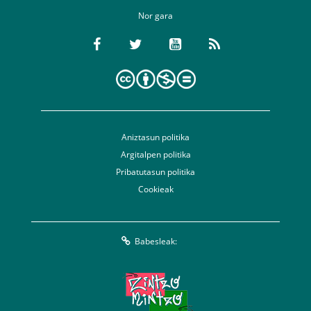
Nor gara
Aniztasun politika
Argitalpen politika
Pribatutasun politika
Cookieak
Babesleak: