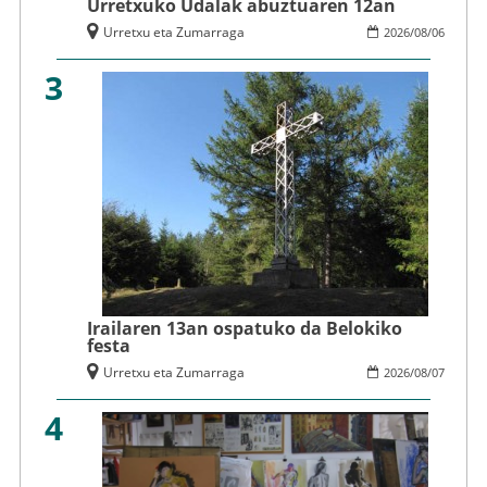
Urretxuko Udalak abuztuaren 12an
Urretxu eta Zumarraga
2026
/
08
/
06
3
Irailaren 13an ospatuko da Belokiko
festa
Urretxu eta Zumarraga
2026
/
08
/
07
4