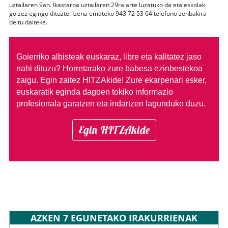
uztailaren 9an. Ikastaroa uztailaren 29ra arte luzatuko da eta eskolak
goizez egingo dituzte. Izena emateko 943 72 53 64 telefono zenbakira
deitu daiteke.
Goierriko albisteak euskaraz, libre eta kalitatez jaso
nahi dituzu?
Horretarako zure babesa ezinbestekoa
zaigu. Egin zaitez HITZAkide!
Zure ekarpenari esker,
euskaratik eginda dagoen tokiko informazio
profesionala garatzen eta indartzen lagunduko duzu.
Egin HITZAkide
AZKEN 7 EGUNETAKO IRAKURRIENAK