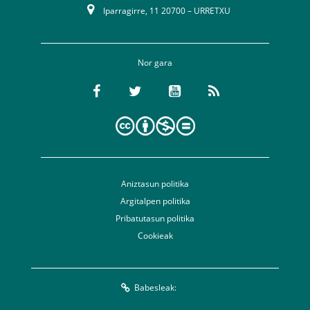
Iparragirre, 11 20700 – URRETXU
Nor gara
Aniztasun politika
Argitalpen politika
Pribatutasun politika
Cookieak
Babesleak: