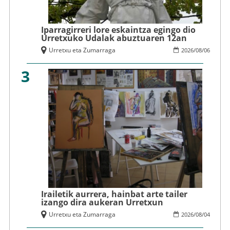
Iparragirreri lore eskaintza egingo dio
Urretxuko Udalak abuztuaren 12an
Urretxu eta Zumarraga
2026
/
08
/
06
3
Irailetik aurrera, hainbat arte tailer
izango dira aukeran Urretxun
Urretxu eta Zumarraga
2026
/
08
/
04