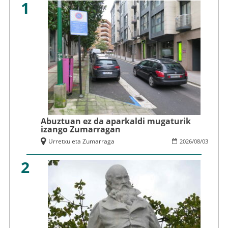
1
Abuztuan ez da aparkaldi mugaturik
izango Zumarragan
Urretxu eta Zumarraga
2026
/
08
/
03
2