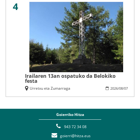
4
Irailaren 13an ospatuko da Belokiko
festa
Urretxu eta Zumarraga
2026
/
08
/
07
Goierriko Hitza
943 72 34 08
goierri@hitza.eus