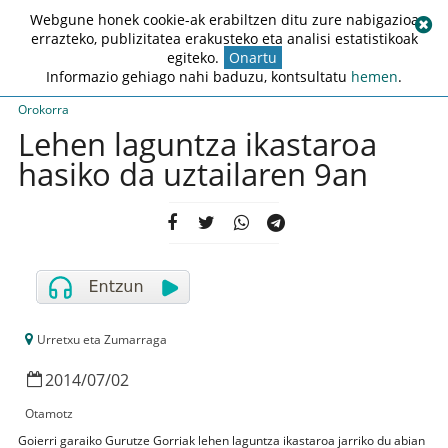
Webgune honek cookie-ak erabiltzen ditu zure nabigazioa
errazteko, publizitatea erakusteko eta analisi estatistikoak
egiteko.
Onartu
Informazio gehiago nahi baduzu, kontsultatu
hemen
.
Orokorra
Lehen laguntza ikastaroa
hasiko da uztailaren 9an
Urretxu eta Zumarraga
2014
/
07
/
02
Otamotz
Goierri garaiko Gurutze Gorriak lehen laguntza ikastaroa jarriko du abian