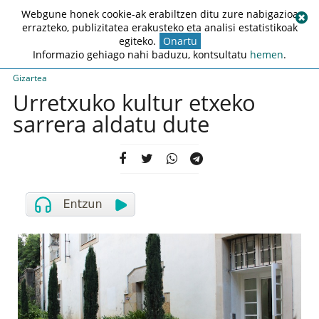
Webgune honek cookie-ak erabiltzen ditu zure nabigazioa
errazteko, publizitatea erakusteko eta analisi estatistikoak
egiteko.
Onartu
Informazio gehiago nahi baduzu, kontsultatu
hemen
.
Gizartea
Urretxuko kultur etxeko
sarrera aldatu dute