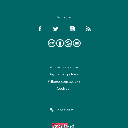
Nor gara
Aniztasun politika
Argitalpen politika
Pribatutasun politika
Cookieak
Babesleak: