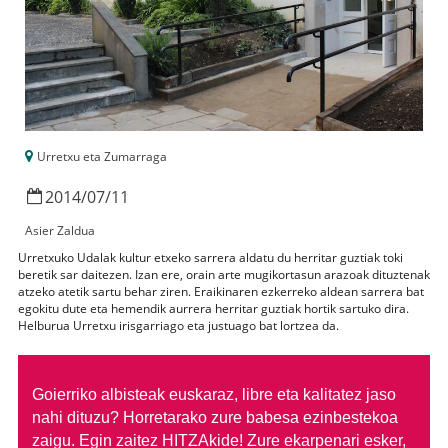
Urretxu eta Zumarraga
2014
/
07
/
11
Asier Zaldua
Urretxuko Udalak kultur etxeko sarrera aldatu du herritar guztiak toki
beretik sar daitezen. Izan ere, orain arte mugikortasun arazoak dituztenak
atzeko atetik sartu behar ziren. Eraikinaren ezkerreko aldean sarrera bat
egokitu dute eta hemendik aurrera herritar guztiak hortik sartuko dira.
Helburua Urretxu irisgarriago eta justuago bat lortzea da.
Goierriko albisteak euskaraz, libre eta kalitatez jaso
nahi dituzu?
Horretarako zure babesa ezinbestekoa
zaigu. Egin zaitez HITZAkide!
Zure ekarpenari esker,