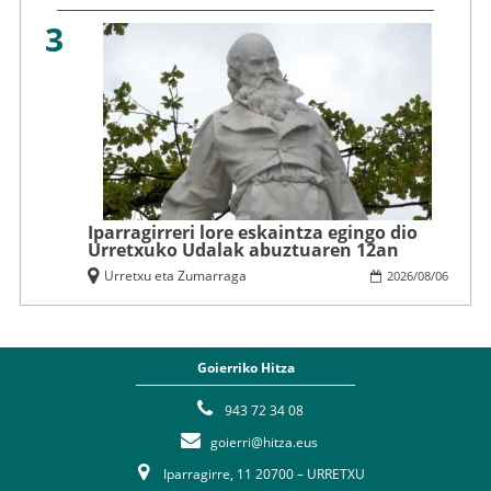
3
Iparragirreri lore eskaintza egingo dio
Urretxuko Udalak abuztuaren 12an
Urretxu eta Zumarraga
2026
/
08
/
06
Goierriko Hitza
943 72 34 08
goierri@hitza.eus
Iparragirre, 11 20700 – URRETXU