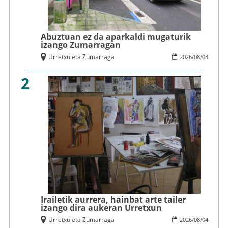
Abuztuan ez da aparkaldi mugaturik
izango Zumarragan
Urretxu eta Zumarraga
2026
/
08
/
03
2
Irailetik aurrera, hainbat arte tailer
izango dira aukeran Urretxun
Urretxu eta Zumarraga
2026
/
08
/
04