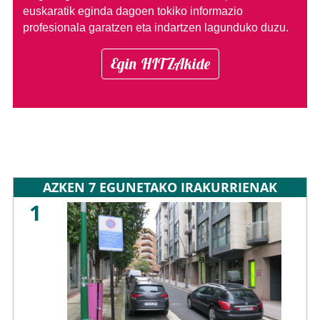
euskaratik eginda dagoen tokiko informazio
profesionala garatzen eta indartzen lagunduko duzu.
Egin HITZAkide
AZKEN 7 EGUNETAKO IRAKURRIENAK
1