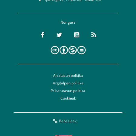
Nor gara
Aniztasun politika
Argitalpen politika
Pribatutasun politika
Cookieak
Babesleak: