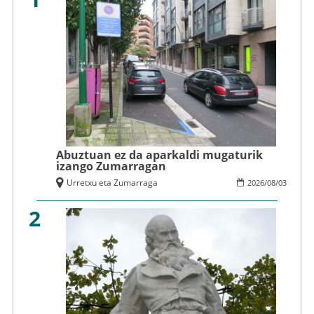
Abuztuan ez da aparkaldi mugaturik
izango Zumarragan
Urretxu eta Zumarraga
2026
/
08
/
03
2