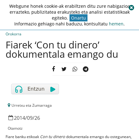
Webgune honek cookie-ak erabiltzen ditu zure nabigazioa
errazteko, publizitatea erakusteko eta analisi estatistikoak
egiteko.
Onartu
Informazio gehiago nahi baduzu, kontsultatu
hemen
.
Orokorra
Fiarek ‘Con tu dinero’
dokumentala emango du
Urretxu eta Zumarraga
2014
/
09
/
26
Otamotz
Fiare banku etikoak
Con tu dinero
dokumentala emango du ostegunean,