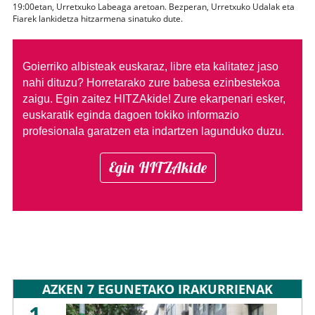
19:00etan, Urretxuko Labeaga aretoan. Bezperan, Urretxuko Udalak eta
Fiarek lankidetza hitzarmena sinatuko dute.
Goierriko albisteak euskaraz, libre eta kalitatez jaso
nahi dituzu?
Horretarako zure babesa ezinbestekoa
zaigu. Egin zaitez HITZAkide!
Zure ekarpenari esker,
euskaratik eginda dagoen tokiko informazio
profesionala garatzen eta indartzen lagunduko duzu.
Egin HITZAkide
AZKEN 7 EGUNETAKO IRAKURRIENAK
1