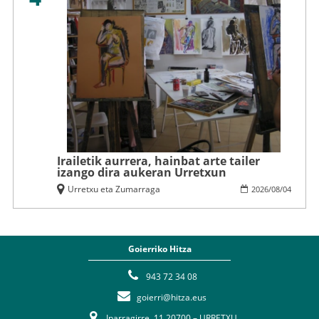
Irailetik aurrera, hainbat arte tailer
izango dira aukeran Urretxun
Urretxu eta Zumarraga
2026
/
08
/
04
Goierriko Hitza
943 72 34 08
goierri@hitza.eus
Iparragirre, 11 20700 – URRETXU