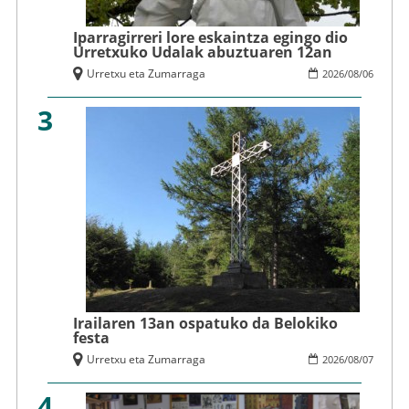
Iparragirreri lore eskaintza egingo dio
Urretxuko Udalak abuztuaren 12an
Urretxu eta Zumarraga
2026
/
08
/
06
3
Irailaren 13an ospatuko da Belokiko
festa
Urretxu eta Zumarraga
2026
/
08
/
07
4