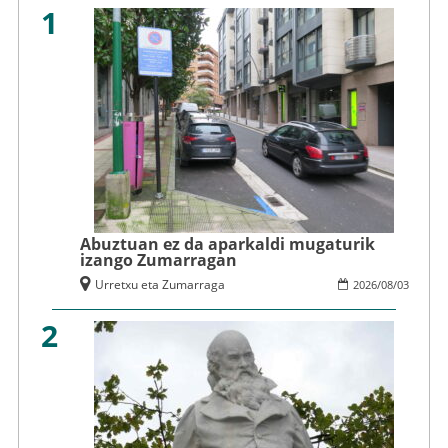
1
Abuztuan ez da aparkaldi mugaturik
izango Zumarragan
Urretxu eta Zumarraga
2026
/
08
/
03
2