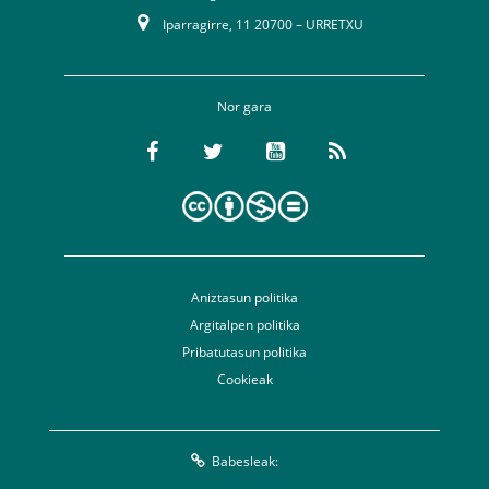
Iparragirre, 11 20700 – URRETXU
Nor gara
Aniztasun politika
Argitalpen politika
Pribatutasun politika
Cookieak
Babesleak: