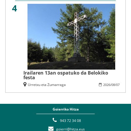
4
Irailaren 13an ospatuko da Belokiko
festa
Urretxu eta Zumarraga
2026
/
08
/
07
Goierriko Hitza
943 72 34 08
goierri@hitza.eus