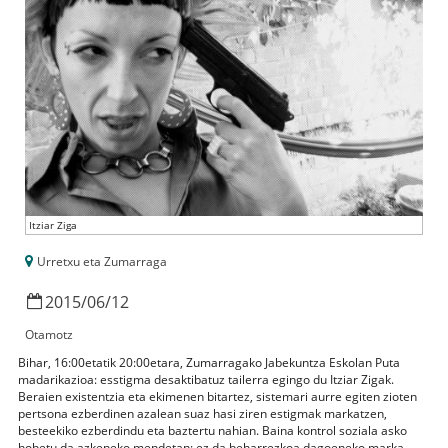
Itziar Ziga
Urretxu eta Zumarraga
2015
/
06
/
12
Otamotz
Bihar, 16:00etatik 20:00etara, Zumarragako Jabekuntza Eskolan Puta
madarikazioa: esstigma desaktibatuz tailerra egingo du Itziar Zigak.
Beraien existentzia eta ekimenen bitartez, sistemari aurre egiten zioten
pertsona ezberdinen azalean suaz hasi ziren estigmak markatzen,
besteekiko ezberdindu eta baztertu nahian. Baina kontrol soziala asko
hobetu da azkeneko mendetan: ez da beharrezkoa dagoeneko marka