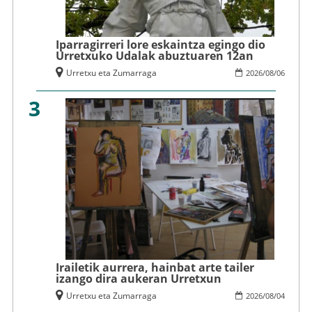
Iparragirreri lore eskaintza egingo dio
Urretxuko Udalak abuztuaren 12an
Urretxu eta Zumarraga
2026
/
08
/
06
3
Irailetik aurrera, hainbat arte tailer
izango dira aukeran Urretxun
Urretxu eta Zumarraga
2026
/
08
/
04