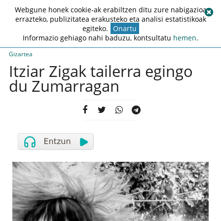
Webgune honek cookie-ak erabiltzen ditu zure nabigazioa
errazteko, publizitatea erakusteko eta analisi estatistikoak
egiteko.
Onartu
Informazio gehiago nahi baduzu, kontsultatu
hemen
.
Gizartea
Itziar Zigak tailerra egingo
du Zumarragan