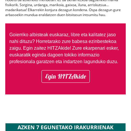
fisikorik. Sorgina, urdanga, marikoia, gaixoa, iluna, arriskutsua…
madarikatua! Elkarrekin konjura dezagun kondena. Ospa dezagun gure
arbasoekin mundua eraldatzen duen bitxitasun intsumitu hau.
Goierriko albisteak euskaraz, libre eta kalitatez jaso
nahi dituzu?
Horretarako zure babesa ezinbestekoa
zaigu. Egin zaitez HITZAkide!
Zure ekarpenari esker,
euskaratik eginda dagoen tokiko informazio
profesionala garatzen eta indartzen lagunduko duzu.
Egin HITZAkide
AZKEN 7 EGUNETAKO IRAKURRIENAK