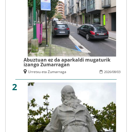
Abuztuan ez da aparkaldi mugaturik
izango Zumarragan
Urretxu eta Zumarraga
2026
/
08
/
03
2