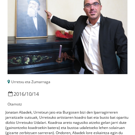
Urretxu eta Zumarraga
2016
/
10
/
14
Otamotz
Jonatan Abadek, Urretxun jaio eta Burgosen bizi den Iparragirreren
jarraitzaile sutsuak, Urretxuko artistaren koadro bat eta busto bat oparitu
dizkio Urretxuko Udalari. Koadroa areto nagusiko atzeko gelan jarri dute
(gainontzeko koadroekin batera) eta bustoa udaletxeko lehen solairuan
(gizarte zerbitzuen sarreran). Ondoren, Abadek lore eskaintza egin du