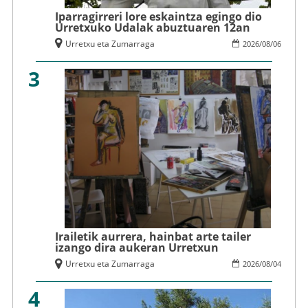
Iparragirreri lore eskaintza egingo dio
Urretxuko Udalak abuztuaren 12an
Urretxu eta Zumarraga
2026
/
08
/
06
3
Irailetik aurrera, hainbat arte tailer
izango dira aukeran Urretxun
Urretxu eta Zumarraga
2026
/
08
/
04
4