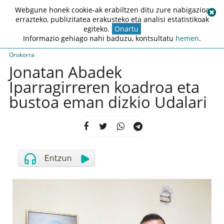
Webgune honek cookie-ak erabiltzen ditu zure nabigazioa
errazteko, publizitatea erakusteko eta analisi estatistikoak
egiteko.
Onartu
Informazio gehiago nahi baduzu, kontsultatu
hemen
.
Orokorra
Jonatan Abadek
Iparragirreren koadroa eta
bustoa eman dizkio Udalari