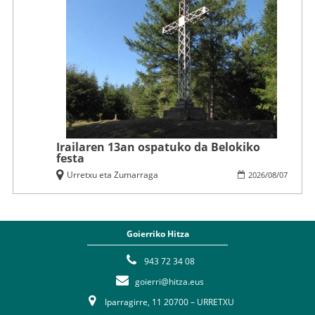
Irailaren 13an ospatuko da Belokiko
festa
Urretxu eta Zumarraga
2026
/
08
/
07
Goierriko Hitza
943 72 34 08
goierri@hitza.eus
Iparragirre, 11 20700 – URRETXU