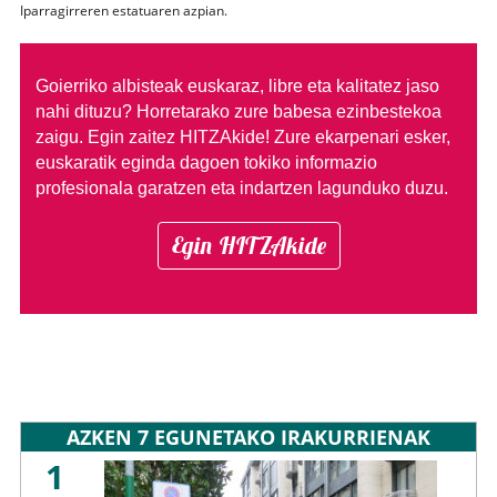
Iparragirreren estatuaren azpian.
Goierriko albisteak euskaraz, libre eta kalitatez jaso
nahi dituzu?
Horretarako zure babesa ezinbestekoa
zaigu. Egin zaitez HITZAkide!
Zure ekarpenari esker,
euskaratik eginda dagoen tokiko informazio
profesionala garatzen eta indartzen lagunduko duzu.
Egin HITZAkide
AZKEN 7 EGUNETAKO IRAKURRIENAK
1