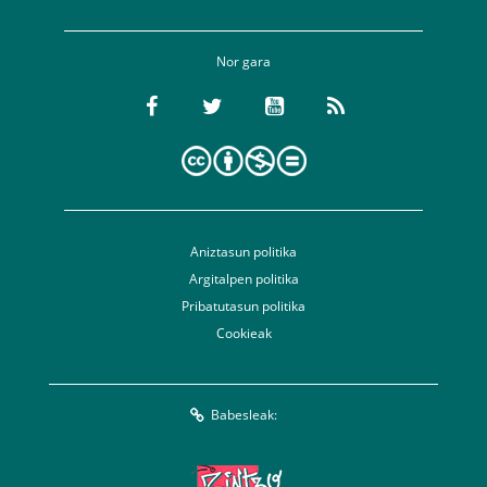
Nor gara
Aniztasun politika
Argitalpen politika
Pribatutasun politika
Cookieak
Babesleak: