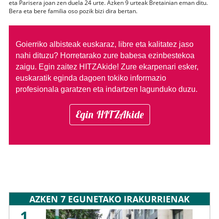
eta Parisera joan zen duela 24 urte. Azken 9 urteak Bretainian eman ditu.
Bera eta bere familia oso pozik bizi dira bertan.
Goierriko albisteak euskaraz, libre eta kalitatez jaso
nahi dituzu?
Horretarako zure babesa ezinbestekoa
zaigu. Egin zaitez HITZAkide!
Zure ekarpenari esker,
euskaratik eginda dagoen tokiko informazio
profesionala garatzen eta indartzen lagunduko duzu.
Egin HITZAkide
AZKEN 7 EGUNETAKO IRAKURRIENAK
1