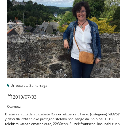
Urretxu eta Zumarraga
2019
/
07
/
03
Otamotz
Bretainian bizi den Elixabete Ruiz urretxuarra biharko (osteguna)
Vascos
por el mundo
saioko protagonistetako bat izango da. Saio hau ETB2
telebista katean ematen dute, 22:30ean. Ruizek frantsesa ikasi nahi zuen