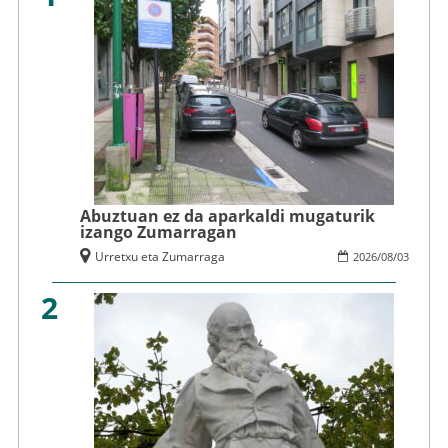
Abuztuan ez da aparkaldi mugaturik
izango Zumarragan
Urretxu eta Zumarraga
2026
/
08
/
03
2