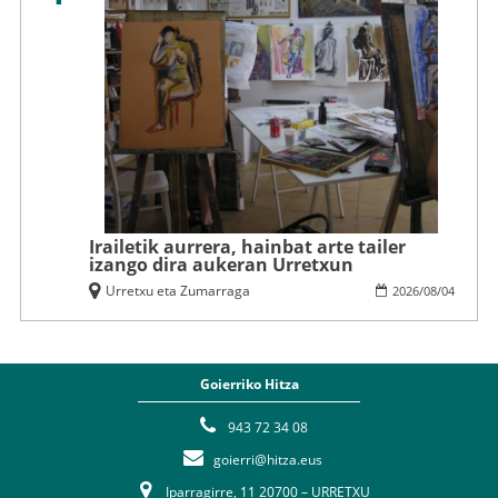
Irailetik aurrera, hainbat arte tailer
izango dira aukeran Urretxun
Urretxu eta Zumarraga
2026
/
08
/
04
Goierriko Hitza
943 72 34 08
goierri@hitza.eus
Iparragirre, 11 20700 – URRETXU