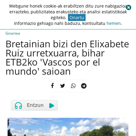
Webgune honek cookie-ak erabiltzen ditu zure nabigazioa
errazteko, publizitatea erakusteko eta analisi estatistikoak
egiteko.
Onartu
Informazio gehiago nahi baduzu, kontsultatu
hemen
.
Gizartea
Bretainian bizi den Elixabete
Ruiz urretxuarra, bihar
ETB2ko 'Vascos por el
mundo' saioan