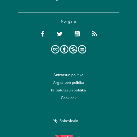
Nor gara
Aniztasun politika
Argitalpen politika
Pribatutasun politika
Cookieak
Babesleak: