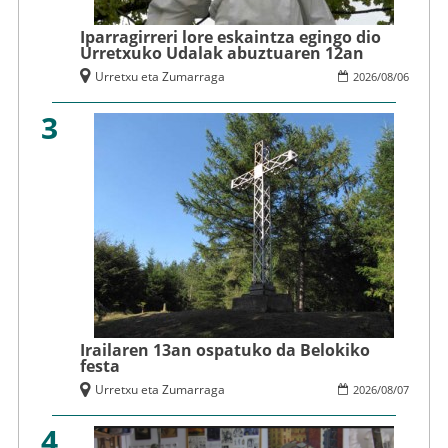
Iparragirreri lore eskaintza egingo dio
Urretxuko Udalak abuztuaren 12an
Urretxu eta Zumarraga
2026
/
08
/
06
3
Irailaren 13an ospatuko da Belokiko
festa
Urretxu eta Zumarraga
2026
/
08
/
07
4