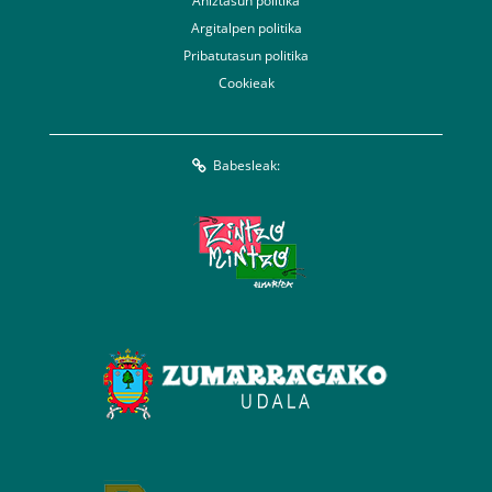
Aniztasun politika
Argitalpen politika
Pribatutasun politika
Cookieak
Babesleak: