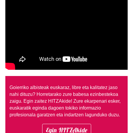
Goierriko albisteak euskaraz, libre eta kalitatez jaso
nahi dituzu?
Horretarako zure babesa ezinbestekoa
zaigu. Egin zaitez HITZAkide!
Zure ekarpenari esker,
euskaratik eginda dagoen tokiko informazio
profesionala garatzen eta indartzen lagunduko duzu.
Egin HITZAkide