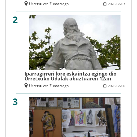
Urretxu eta Zumarraga
2026
/
08
/
03
2
Iparragirreri lore eskaintza egingo dio
Urretxuko Udalak abuztuaren 12an
Urretxu eta Zumarraga
2026
/
08
/
06
3