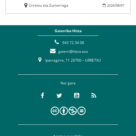
Urretxu eta Zumarraga
2026
/
08
/
07
Goierriko Hitza
943 72 34 08
goierri@hitza.eus
Iparragirre, 11 20700 – URRETXU
Nor gara