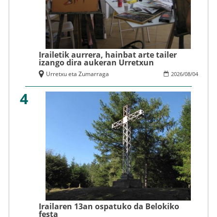
Irailetik aurrera, hainbat arte tailer
izango dira aukeran Urretxun
Urretxu eta Zumarraga
2026
/
08
/
04
4
Irailaren 13an ospatuko da Belokiko
festa