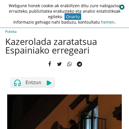
Webgune honek cookie-ak erabiltzen ditu zure nabigazioa
errazteko, publizitatea erakusteko eta analisi estatistikoak
egiteko.
Onartu
Informazio gehiago nahi baduzu, kontsultatu
hemen
.
Politika
Kazerolada zaratatsua
Espainiako erregeari