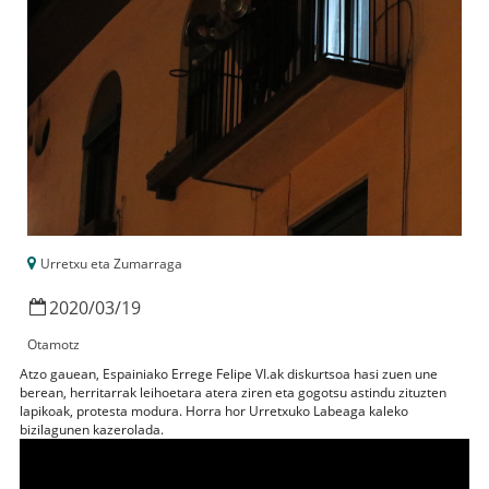
Urretxu eta Zumarraga
2020
/
03
/
19
Otamotz
Atzo gauean, Espainiako Errege Felipe VI.ak diskurtsoa hasi zuen une
berean, herritarrak leihoetara atera ziren eta gogotsu astindu zituzten
lapikoak, protesta modura. Horra hor Urretxuko Labeaga kaleko
bizilagunen kazerolada.