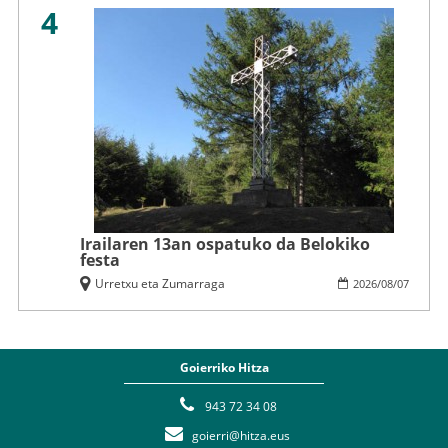
4
Irailaren 13an ospatuko da Belokiko
festa
Urretxu eta Zumarraga
2026
/
08
/
07
Goierriko Hitza
943 72 34 08
goierri@hitza.eus