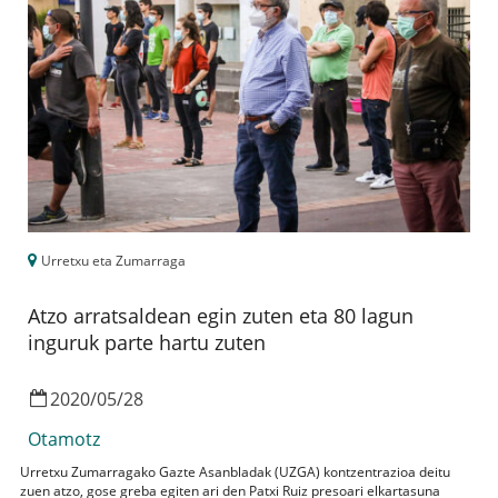
Urretxu eta Zumarraga
Atzo arratsaldean egin zuten eta 80 lagun
inguruk parte hartu zuten
2020
/
05
/
28
Otamotz
Urretxu Zumarragako Gazte Asanbladak (UZGA) kontzentrazioa deitu
zuen atzo, gose greba egiten ari den Patxi Ruiz presoari elkartasuna