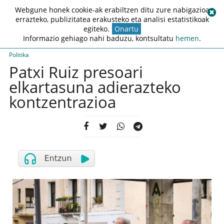
Webgune honek cookie-ak erabiltzen ditu zure nabigazioa
errazteko, publizitatea erakusteko eta analisi estatistikoak
egiteko.
Onartu
Informazio gehiago nahi baduzu, kontsultatu
hemen
.
Politika
Patxi Ruiz presoari
elkartasuna adierazteko
kontzentrazioa