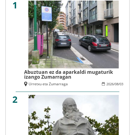
1
Abuztuan ez da aparkaldi mugaturik
izango Zumarragan
Urretxu eta Zumarraga
2026
/
08
/
03
2