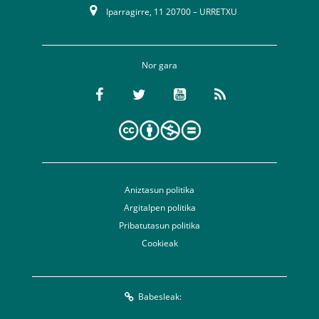
Iparragirre, 11 20700 – URRETXU
Nor gara
Aniztasun politika
Argitalpen politika
Pribatutasun politika
Cookieak
Babesleak: