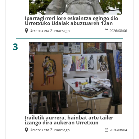
Iparragirreri lore eskaintza egingo dio
Urretxuko Udalak abuztuaren 12an
Urretxu eta Zumarraga
2026
/
08
/
06
3
Irailetik aurrera, hainbat arte tailer
izango dira aukeran Urretxun
Urretxu eta Zumarraga
2026
/
08
/
04