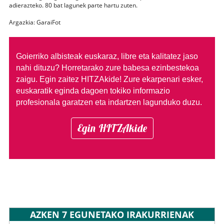
adierazteko. 80 bat lagunek parte hartu zuten.
Argazkia: GaraiFot
Goierriko albisteak euskaraz, libre eta kalitatez jaso
nahi dituzu?
Horretarako zure babesa ezinbestekoa
zaigu. Egin zaitez HITZAkide!
Zure ekarpenari esker,
euskaratik eginda dagoen tokiko informazio
profesionala garatzen eta indartzen lagunduko duzu.
Egin HITZAkide
AZKEN 7 EGUNETAKO IRAKURRIENAK