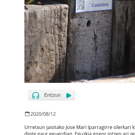
2020
/
08
/
12
Urretxun jaiotako Jose Mari Iparragirre olerkari 
diote gaur eguerdian. Eguzkia gogor jotzen ari ze