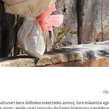
Ot
kuttunari bere ibilbidea eskertzeko asmoz, lore-eskaintza egi
n arren, jende ugari inguratu da haien bizilaguna izandakoa