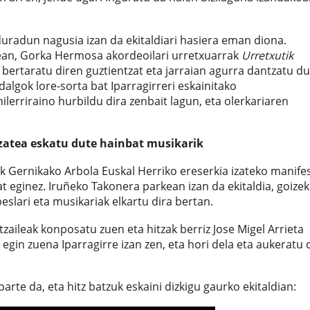
duradun nagusia izan da ekitaldiari hasiera eman diona.
ean, Gorka Hermosa akordeoilari urretxuarrak
Urretxutik
bertaratu diren guztientzat eta jarraian agurra dantzatu du
dalgok lore-sorta bat Iparragirreri eskainitako
ilerriraino hurbildu dira zenbait lagun, eta olerkariaren
izatea eskatu dute hainbat musikarik
k Gernikako Arbola Euskal Herriko ereserkia izateko manife
t eginez. Iruñeko Takonera parkean izan da ekitaldia, goize
eslari eta musikariak elkartu dira bertan.
zaileak konposatu zuen eta hitzak berriz Jose Migel Arrieta
egin zuena Iparragirre izan zen, eta hori dela eta aukeratu 
rte da, eta hitz batzuk eskaini dizkigu gaurko ekitaldian: