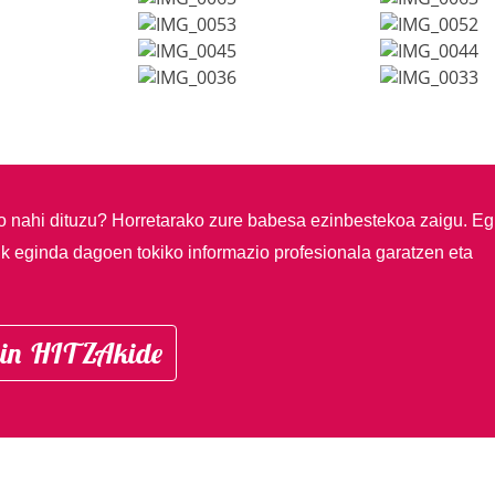
so nahi dituzu?
Horretarako zure babesa ezinbestekoa zaigu. Eg
ik eginda dagoen tokiko informazio profesionala garatzen eta
in HITZAkide