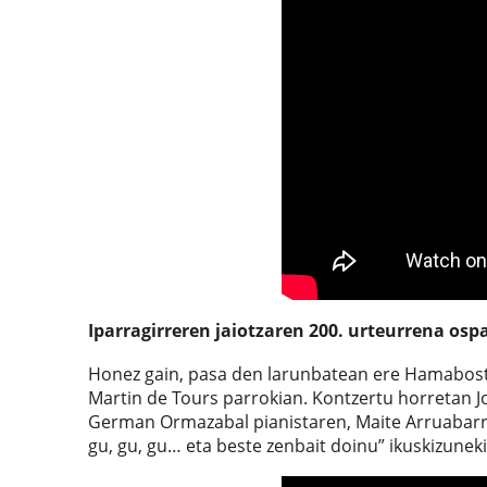
Iparragirreren jaiotzaren 200. urteurrena os
Honez gain, pasa den larunbatean ere Hamabostal
Martin de Tours parrokian. Kontzertu horretan Jo
German Ormazabal pianistaren, Maite Arruabarr
gu, gu, gu… eta beste zenbait doinu” ikuskizuneki