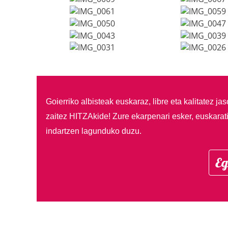
Goierriko albisteak euskaraz, libre eta kalitatez ja
zaitez HITZAkide!
Zure ekarpenari esker, euskarat
indartzen lagunduko duzu.
Eg