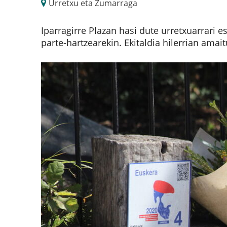
Urretxu eta Zumarraga
Iparragirre Plazan hasi dute urretxuarrari 
parte-hartzearekin. Ekitaldia hilerrian amai