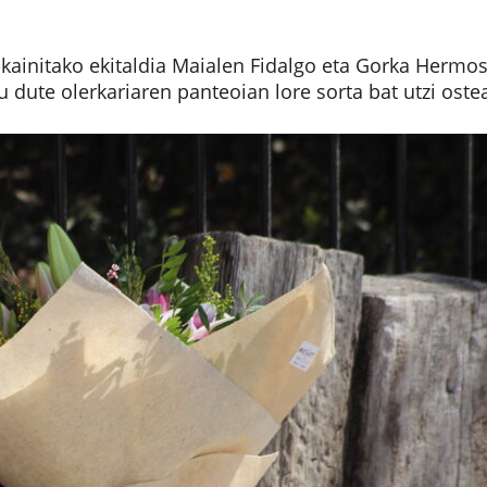
eskainitako ekitaldia Maialen Fidalgo eta Gorka Hermo
tu dute olerkariaren panteoian lore sorta bat utzi oste