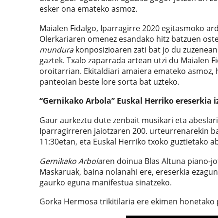
esker ona emateko asmoz.
Maialen Fidalgo, Iparragirre 2020 egitasmoko ar
Olerkariaren omenez esandako hitz batzuen ost
mundura
konposizioaren zati bat jo du zuzenean 
gaztek. Txalo zaparrada artean utzi du Maialen Fi
oroitarrian. Ekitaldiari amaiera emateko asmoz, h
panteoian beste lore sorta bat uzteko.
“Gernikako Arbola” Euskal Herriko ereserkia 
Gaur aurkeztu dute zenbait musikari eta abeslari
Iparragirreren jaiotzaren 200. urteurrenarekin ba
11:30etan, eta Euskal Herriko txoko guztietako ab
Gernikako Arbola
ren doinua Blas Altuna piano-jot
Maskaruak, baina nolanahi ere, ereserkia ezagun 
gaurko eguna manifestua sinatzeko.
Gorka Hermosa trikitilaria ere ekimen honetako pa