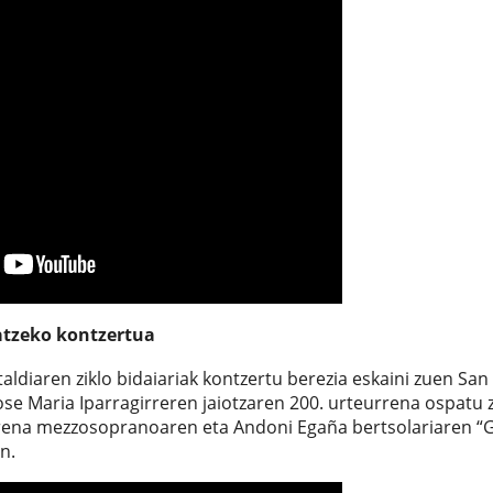
patzeko kontzertua
diaren ziklo bidaiariak kontzertu berezia eskaini zuen San
se Maria Iparragirreren jaiotzaren 200. urteurrena ospatu 
ena mezzosopranoaren eta Andoni Egaña bertsolariaren “
n.