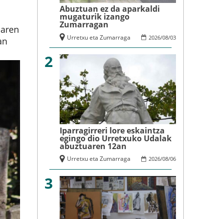
Abuztuan ez da aparkaldi
mugaturik izango
Zumarragan
saren
Urretxu eta Zumarraga
2026
/
08
/
03
an
2
Iparragirreri lore eskaintza
egingo dio Urretxuko Udalak
abuztuaren 12an
Urretxu eta Zumarraga
2026
/
08
/
06
3