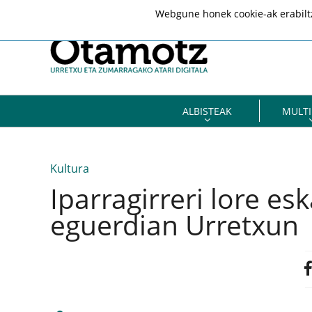
Webgune honek cookie-ak erabiltze
ALBISTEAK
MULTI
Kultura
Iparragirreri lore es
eguerdian Urretxun