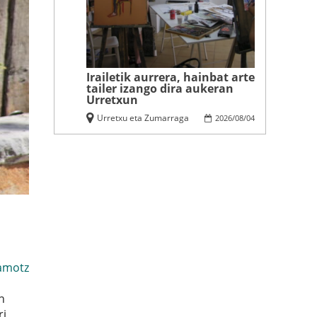
Irailetik aurrera, hainbat arte
tailer izango dira aukeran
Urretxun
Urretxu eta Zumarraga
2026
/
08
/
04
amotz
n
ri