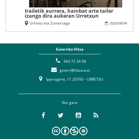
Irailetik aurrera, hainbat arte tailer
izango dira aukeran Urretxun
Urretxu eta Zumarraga
2026
/
08
/
04
Goierriko Hitza
943 72 34 08
goierri@hitza.eus
Iparragirre, 11 20700 – URRETXU
Nor gara