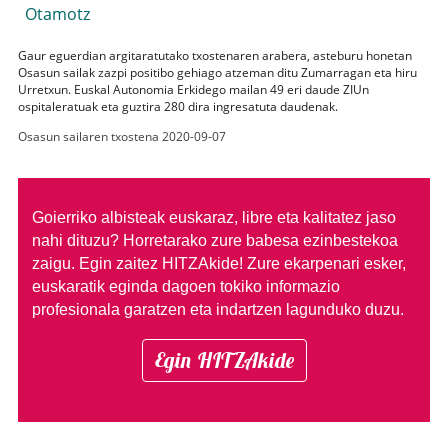
Otamotz
Gaur eguerdian argitaratutako txostenaren arabera, asteburu honetan
Osasun sailak zazpi positibo gehiago atzeman ditu Zumarragan eta hiru
Urretxun. Euskal Autonomia Erkidego mailan 49 eri daude ZIUn
ospitaleratuak eta guztira 280 dira ingresatuta daudenak.
Osasun sailaren txostena 2020-09-07
Goierriko albisteak euskaraz, libre eta kalitatez jaso
nahi dituzu?
Horretarako zure babesa ezinbestekoa
zaigu. Egin zaitez HITZAkide!
Zure ekarpenari esker,
euskaratik eginda dagoen tokiko informazio
profesionala garatzen eta indartzen lagunduko duzu.
Egin HITZAkide