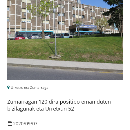
Urretxu eta Zumarraga
Zumarragan 120 dira positibo eman duten
bizilagunak eta Urretxun 52
2020
/
09
/
07