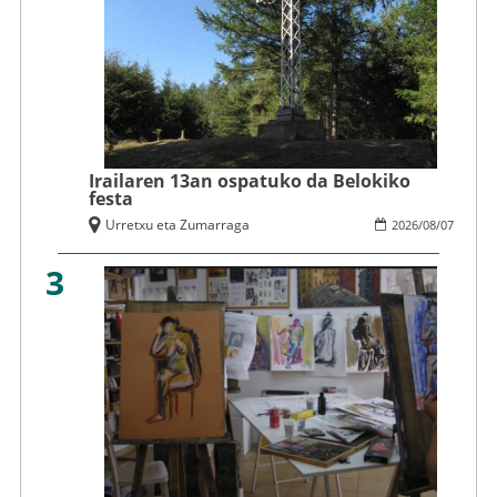
Irailaren 13an ospatuko da Belokiko
festa
Urretxu eta Zumarraga
2026
/
08
/
07
3