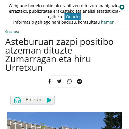
Webgune honek cookie-ak erabiltzen ditu zure nabigazioa
errazteko, publizitatea erakusteko eta analisi estatistikoak
egiteko.
Onartu
Informazio gehiago nahi baduzu, kontsultatu
hemen
.
Gizartea
Asteburuan zazpi positibo
atzeman dituzte
Zumarragan eta hiru
Urretxun