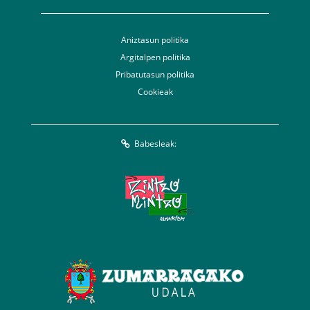
Aniztasun politika
Argitalpen politika
Pribatutasun politika
Cookieak
Babesleak: