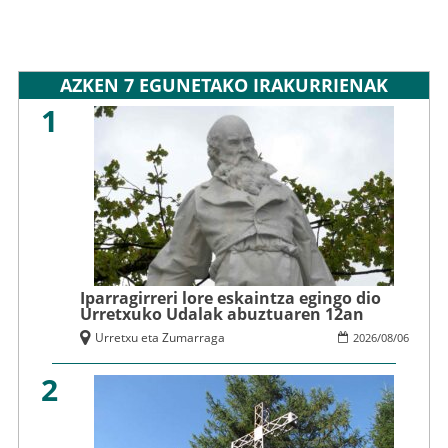
AZKEN 7 EGUNETAKO IRAKURRIENAK
1
Iparragirreri lore eskaintza egingo dio
Urretxuko Udalak abuztuaren 12an
Urretxu eta Zumarraga
2026
/
08
/
06
2