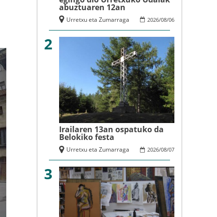
abuztuaren 12an
Urretxu eta Zumarraga
2026
/
08
/
06
2
Irailaren 13an ospatuko da
Belokiko festa
Urretxu eta Zumarraga
2026
/
08
/
07
3