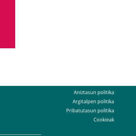
Aniztasun politika
Argitalpen politika
Pribatutasun politika
Cookieak