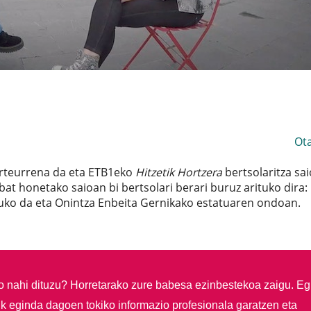
Ot
 urteurrena da eta ETB1eko
Hitzetik Hortzera
bertsolaritza sa
t honetako saioan bi bertsolari berari buruz arituko dira:
uko da eta Onintza Enbeita Gernikako estatuaren ondoan.
so nahi dituzu?
Horretarako zure babesa ezinbestekoa zaigu. Eg
ik eginda dagoen tokiko informazio profesionala garatzen eta