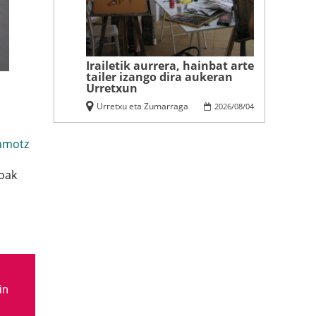
Irailetik aurrera, hainbat arte
tailer izango dira aukeran
Urretxun
Urretxu eta Zumarraga
2026
/
08
/
04
amotz
ioak
in