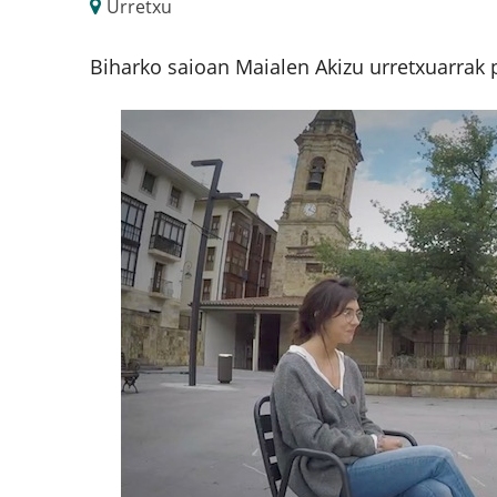
Urretxu
Biharko saioan Maialen Akizu urretxuarrak 