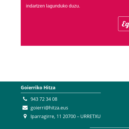
indartzen lagunduko duzu.
Eg
Goierriko Hitza
943 72 34 08
goierri@hitza.eus
Iparragirre, 11 20700 – URRETXU