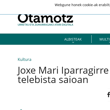
Webgune honek cookie-ak erabiltze
ALBISTEAK
MULTI
Kultura
Joxe Mari Iparragirre
telebista saioan