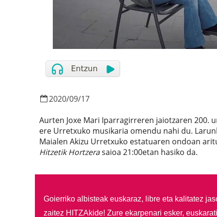
2020
/
09
/
17
Aurten Joxe Mari Iparragirreren jaiotzaren 200.
ere Urretxuko musikaria omendu nahi du. Larunba
Maialen Akizu Urretxuko estatuaren ondoan arit
Hitzetik Hortzera
saioa 21:00etan hasiko da.
Goierriko albisteak euskaraz, libre eta kalitatez ja
zaitez HITZAkide!
Zure ekarpenari esker, euskarat