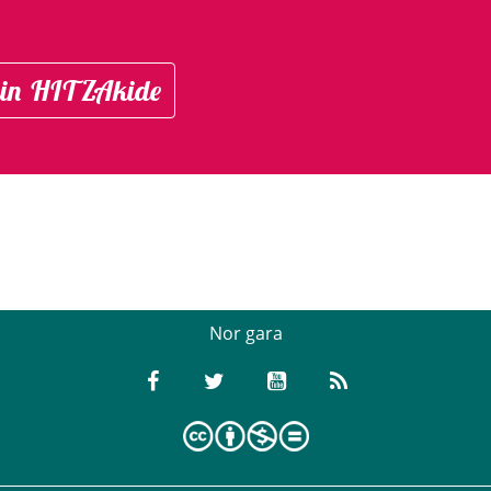
in HITZAkide
Nor gara