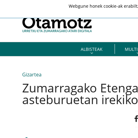
Webgune honek cookie-ak erabiltze
ALBISTEAK
MULTI
Gizartea
Zumarragako Etenga
asteburuetan irekik