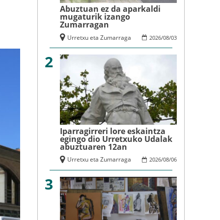
Abuztuan ez da aparkaldi
mugaturik izango
Zumarragan
Urretxu eta Zumarraga
2026
/
08
/
03
2
Iparragirreri lore eskaintza
egingo dio Urretxuko Udalak
abuztuaren 12an
Urretxu eta Zumarraga
2026
/
08
/
06
3