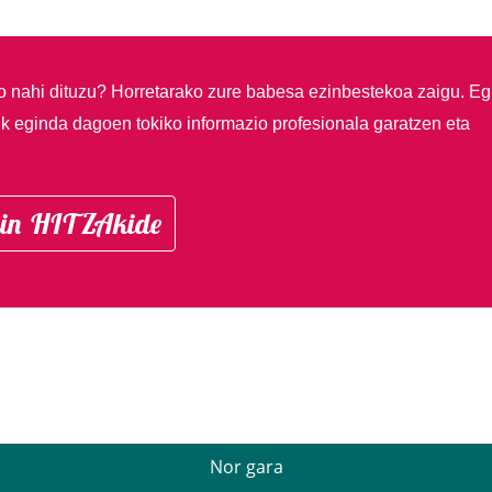
so nahi dituzu?
Horretarako zure babesa ezinbestekoa zaigu. Eg
ik eginda dagoen tokiko informazio profesionala garatzen eta
in HITZAkide
Nor gara