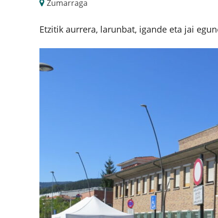
Zumarraga
Etzitik aurrera, larunbat, igande eta jai egu