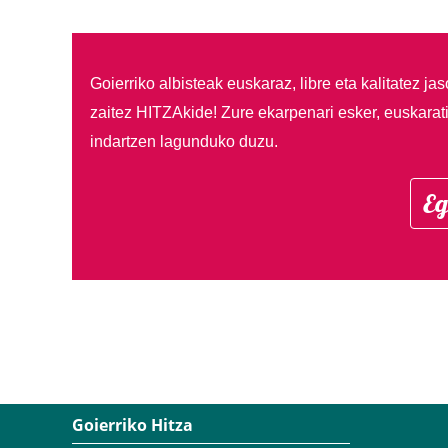
Goierriko albisteak euskaraz, libre eta kalitatez ja
zaitez HITZAkide!
Zure ekarpenari esker, euskarat
indartzen lagunduko duzu.
Eg
Goierriko Hitza