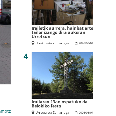
Irailetik aurrera, hainbat arte
tailer izango dira aukeran
Urretxun
Urretxu eta Zumarraga
2026
/
08
/
04
4
Irailaren 13an ospatuko da
Belokiko festa
amotz
Urretxu eta Zumarraga
2026
/
08
/
07