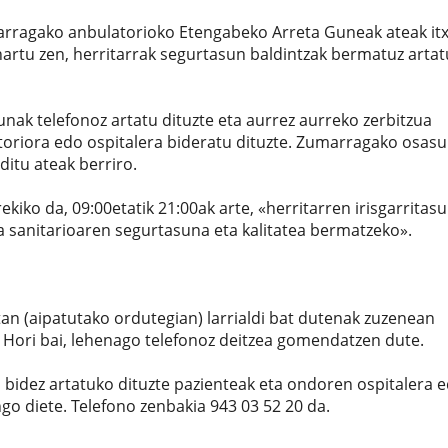
ragako anbulatorioko Etengabeko Arreta Guneak ateak itx
hartu zen, herritarrak segurtasun baldintzak bermatuz artat
unak telefonoz artatu dituzte eta aurrez aurreko zerbitzua
oriora edo ospitalera bideratu dituzte. Zumarragako osas
itu ateak berriro.
rekiko da, 09:00etatik 21:00ak arte, «herritarren irisgarritas
ia sanitarioaren segurtasuna eta kalitatea bermatzeko».
an (aipatutako ordutegian) larrialdi bat dutenak zuzenean
 Hori bai, lehenago telefonoz deitzea gomendatzen dute.
 bidez artatuko dituzte pazienteak eta ondoren ospitalera 
o diete. Telefono zenbakia 943 03 52 20 da.