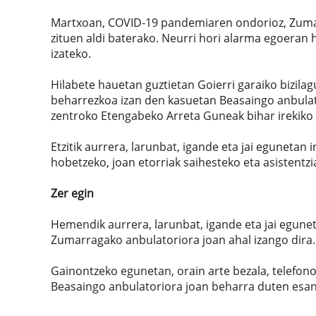
Martxoan, COVID-19 pandemiaren ondorioz, Zumar
zituen aldi baterako. Neurri hori alarma egoeran 
izateko.
Hilabete hauetan guztietan Goierri garaiko bizilag
beharrezkoa izan den kasuetan Beasaingo anbulat
zentroko Etengabeko Arreta Guneak bihar irekiko d
Etzitik aurrera, larunbat, igande eta jai egunetan i
hobetzeko, joan etorriak saihesteko eta asistentz
Zer egin
Hemendik aurrera, larunbat, igande eta jai egunet
Zumarragako anbulatoriora joan ahal izango dira.
Gainontzeko egunetan, orain arte bezala, telefono
Beasaingo anbulatoriora joan beharra duten esang