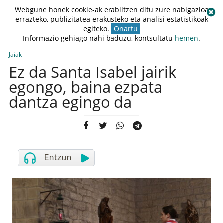
Webgune honek cookie-ak erabiltzen ditu zure nabigazioa
errazteko, publizitatea erakusteko eta analisi estatistikoak
egiteko.
Onartu
Informazio gehiago nahi baduzu, kontsultatu
hemen
.
Jaiak
Ez da Santa Isabel jairik
egongo, baina ezpata
dantza egingo da