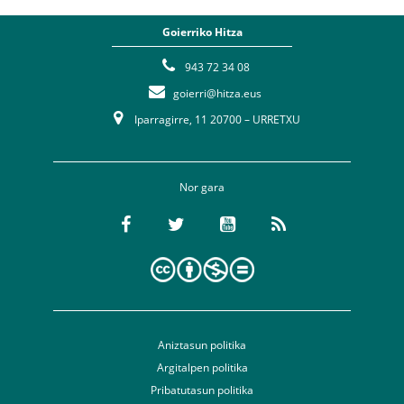
Goierriko Hitza
943 72 34 08
goierri@hitza.eus
Iparragirre, 11 20700 – URRETXU
Nor gara
Aniztasun politika
Argitalpen politika
Pribatutasun politika