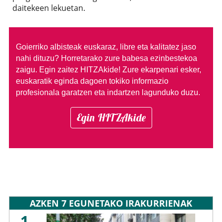
daitekeen lekuetan.
Goierriko albisteak euskaraz, libre eta kalitatez jaso
nahi dituzu?
Horretarako zure babesa ezinbestekoa
zaigu. Egin zaitez HITZAkide!
Zure ekarpenari esker,
euskaratik eginda dagoen tokiko informazio
profesionala garatzen eta indartzen lagunduko duzu.
Egin HITZAkide
AZKEN 7 EGUNETAKO IRAKURRIENAK
1