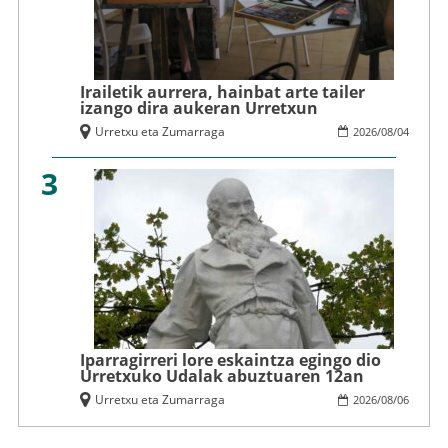
Irailetik aurrera, hainbat arte tailer
izango dira aukeran Urretxun
Urretxu eta Zumarraga
2026
/
08
/
04
3
Iparragirreri lore eskaintza egingo dio
Urretxuko Udalak abuztuaren 12an
Urretxu eta Zumarraga
2026
/
08
/
06