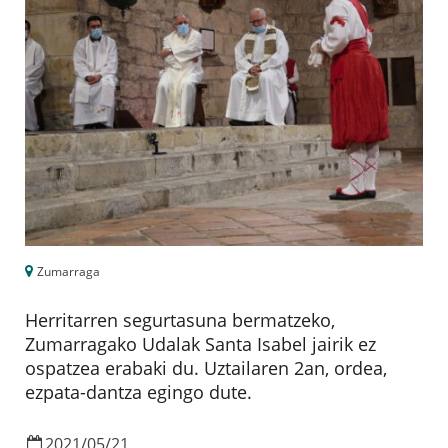
Zumarraga
Herritarren segurtasuna bermatzeko,
Zumarragako Udalak Santa Isabel jairik ez
ospatzea erabaki du. Uztailaren 2an, ordea,
ezpata-dantza egingo dute.
2021
/
05
/
21