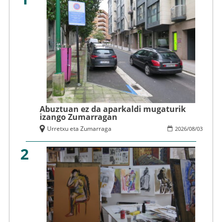
Abuztuan ez da aparkaldi mugaturik
izango Zumarragan
Urretxu eta Zumarraga
2026
/
08
/
03
2