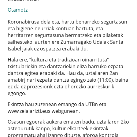
Otamotz
Koronabirusa dela eta, hartu beharreko segurtasun
eta higiene-neurriak kontuan hartuta, eta
herritarren segurtasuna bermatzeko eta pilaketak
saihesteko, aurten ere Zumarragako Udalak Santa
Isabel jaiak ez ospatzea erabaki du.
Hala ere, “kultura eta tradizioan oinarrituta”
txistulariekin eta dantzariekin eliza barruko ezpata
dantza egitea erabaki da. Hau da, uztailaren 2an
amabirjinari ezpata dantza egingo zaio (11:00), baina
ez da ez prozesiorik ezta ohorezko aurreskurik
egongo.
Ekintza hau zuzenean emango da UTBn eta
www.zelaiarizti.eus webgunean.
Osasun egoerak aukera ematen badu, uztailaren 2ko
asteburutik kanpo, kultur elkarteek ekintzak
programatu ahal izango dituzte, aforoa kontrola