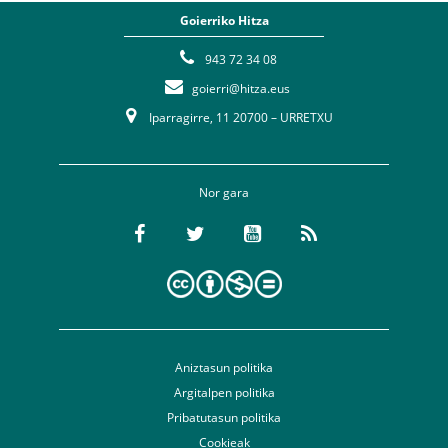
Goierriko Hitza
943 72 34 08
goierri@hitza.eus
Iparragirre, 11 20700 – URRETXU
Nor gara
Aniztasun politika
Argitalpen politika
Pribatutasun politika
Cookieak