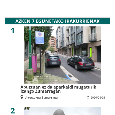
AZKEN 7 EGUNETAKO IRAKURRIENAK
1
Abuztuan ez da aparkaldi mugaturik
izango Zumarragan
Urretxu eta Zumarraga
2026
/
08
/
03
2