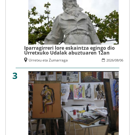
Iparragirreri lore eskaintza egingo dio
Urretxuko Udalak abuztuaren 12an
Urretxu eta Zumarraga
2026
/
08
/
06
3