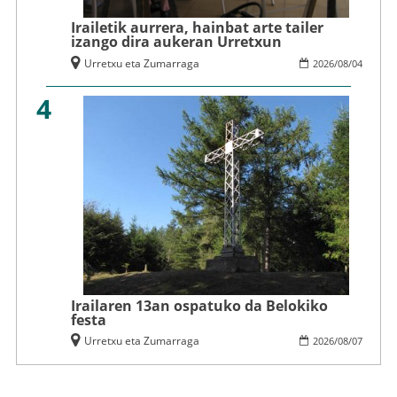
Irailetik aurrera, hainbat arte tailer
izango dira aukeran Urretxun
Urretxu eta Zumarraga
2026
/
08
/
04
4
Irailaren 13an ospatuko da Belokiko
festa
Urretxu eta Zumarraga
2026
/
08
/
07