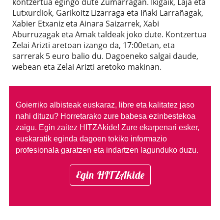
kontzertua egingo dute Zumarragan. Ikigaik, Laja eta
Lutxurdiok, Garikoitz Lizarraga eta Iñaki Larrañagak,
Xabier Etxaniz eta Ainara Saizarrek, Xabi
Aburruzagak eta Amak taldeak joko dute. Kontzertua
Zelai Arizti aretoan izango da, 17:00etan, eta
sarrerak 5 euro balio du. Dagoeneko salgai daude,
webean eta Zelai Arizti aretoko makinan.
Goierriko albisteak euskaraz, libre eta kalitatez jaso
nahi dituzu?
Horretarako zure babesa ezinbestekoa
zaigu. Egin zaitez HITZAkide!
Zure ekarpenari esker,
euskaratik eginda dagoen tokiko informazio
profesionala garatzen eta indartzen lagunduko duzu.
Egin HITZAkide