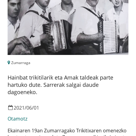
Zumarraga
Hainbat trikitilarik eta Amak taldeak parte
hartuko dute. Sarrerak salgai daude
dagoeneko.
2021
/
06
/
01
Otamotz
Ekainaren 19an Zumarragako Trikitixaren omenezko