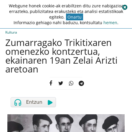
Webgune honek cookie-ak erabiltzen ditu zure nabigazioa
errazteko, publizitatea erakusteko eta analisi estatistikoak
egiteko.
Onartu
Informazio gehiago nahi baduzu, kontsultatu
hemen
.
Kultura
Zumarragako Trikitixaren
omenezko kontzertua,
ekainaren 19an Zelai Arizti
aretoan