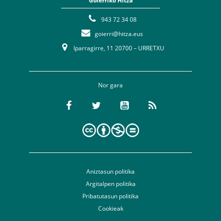
Goierriko Hitza
943 72 34 08
goierri@hitza.eus
Iparragirre, 11 20700 – URRETXU
Nor gara
Aniztasun politika
Argitalpen politika
Pribatutasun politika
Cookieak