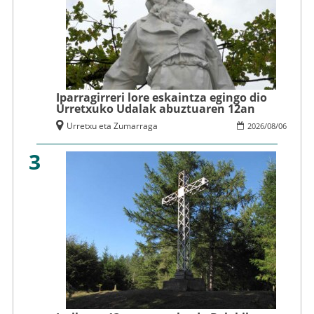
Iparragirreri lore eskaintza egingo dio
Urretxuko Udalak abuztuaren 12an
Urretxu eta Zumarraga
2026
/
08
/
06
3