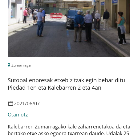
Zumarraga
Sutobal enpresak etxebizitzak egin behar ditu
Piedad 1en eta Kalebarren 2 eta 4an
2021
/
06
/
07
Otamotz
Kalebarren Zumarragako kale zaharrenetakoa da eta
bertako etxe asko egoera txarrean daude. Udalak 25