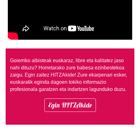
Goierriko albisteak euskaraz, libre eta kalitatez jaso
nahi dituzu?
Horretarako zure babesa ezinbestekoa
zaigu. Egin zaitez HITZAkide!
Zure ekarpenari esker,
euskaratik eginda dagoen tokiko informazio
profesionala garatzen eta indartzen lagunduko duzu.
Egin HITZAkide