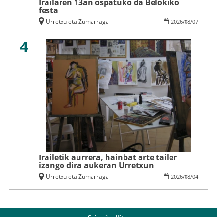
Irailaren 13an ospatuko da Belokiko
festa
Urretxu eta Zumarraga
2026
/
08
/
07
4
Irailetik aurrera, hainbat arte tailer
izango dira aukeran Urretxun
Urretxu eta Zumarraga
2026
/
08
/
04