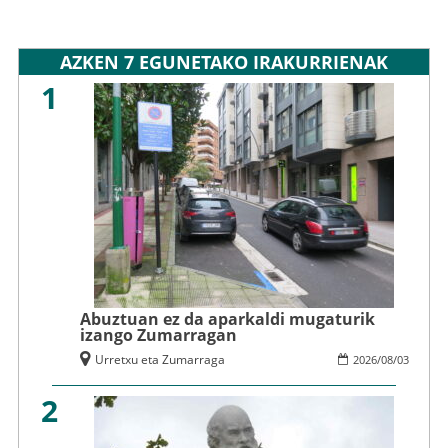
AZKEN 7 EGUNETAKO IRAKURRIENAK
1
Abuztuan ez da aparkaldi mugaturik
izango Zumarragan
Urretxu eta Zumarraga
2026
/
08
/
03
2