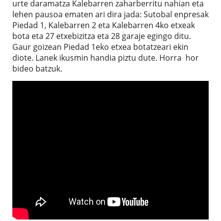
urte daramatza Kalebarren zaharberritu nahian eta
lehen pausoa ematen ari dira jada: Sutobal enpresak
Piedad 1, Kalebarren 2 eta Kalebarren 4ko etxeak
bota eta 27 etxebizitza eta 28 garaje egingo ditu.
Gaur goizean Piedad 1eko etxea botatzeari ekin
diote. Lanek ikusmin handia piztu dute. Horra hor
bideo batzuk.