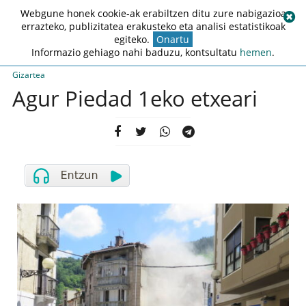
Webgune honek cookie-ak erabiltzen ditu zure nabigazioa
errazteko, publizitatea erakusteko eta analisi estatistikoak
egiteko.
Onartu
Informazio gehiago nahi baduzu, kontsultatu
hemen
.
Gizartea
Agur Piedad 1eko etxeari