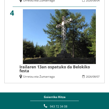
Urretxu eta Zumarraga
2026
/
08
/
04
4
Irailaren 13an ospatuko da Belokiko
festa
Urretxu eta Zumarraga
2026
/
08
/
07
Goierriko Hitza
943 72 34 08