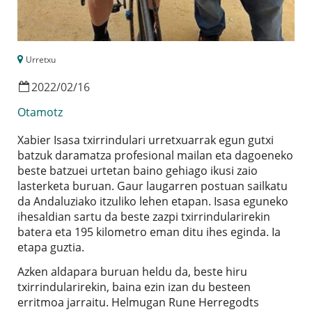
Urretxu
2022
/
02
/
16
Otamotz
Xabier Isasa txirrindulari urretxuarrak egun gutxi
batzuk daramatza profesional mailan eta dagoeneko
beste batzuei urtetan baino gehiago ikusi zaio
lasterketa buruan. Gaur laugarren postuan sailkatu
da Andaluziako itzuliko lehen etapan. Isasa eguneko
ihesaldian sartu da beste zazpi txirrindularirekin
batera eta 195 kilometro eman ditu ihes eginda. Ia
etapa guztia.
Azken aldapara buruan heldu da, beste hiru
txirrindularirekin, baina ezin izan du besteen
erritmoa jarraitu. Helmugan Rune Herregodts