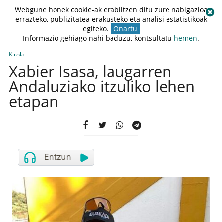
Webgune honek cookie-ak erabiltzen ditu zure nabigazioa
errazteko, publizitatea erakusteko eta analisi estatistikoak
egiteko.
Onartu
Informazio gehiago nahi baduzu, kontsultatu
hemen
.
Kirola
Xabier Isasa, laugarren
Andaluziako itzuliko lehen
etapan