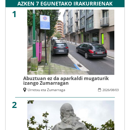
AZKEN 7 EGUNETAKO IRAKURRIENAK
1
Abuztuan ez da aparkaldi mugaturik
izango Zumarragan
Urretxu eta Zumarraga
2026
/
08
/
03
2