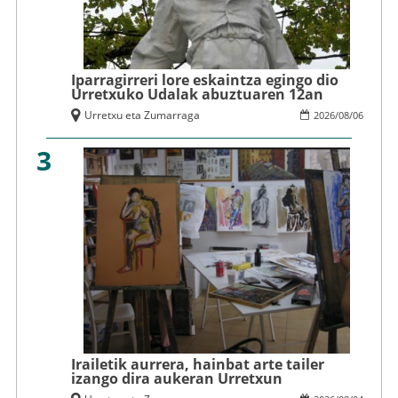
Iparragirreri lore eskaintza egingo dio
Urretxuko Udalak abuztuaren 12an
Urretxu eta Zumarraga
2026
/
08
/
06
3
Irailetik aurrera, hainbat arte tailer
izango dira aukeran Urretxun