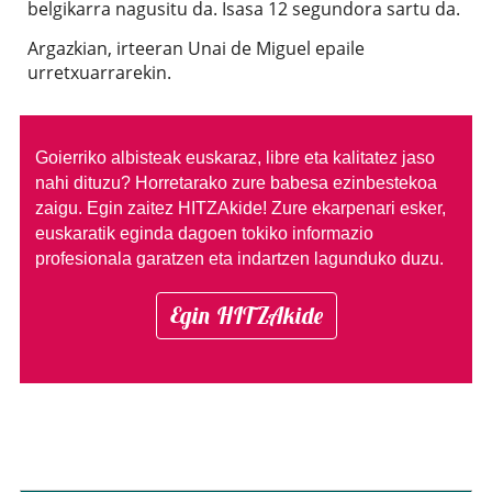
belgikarra nagusitu da. Isasa 12 segundora sartu da.
Argazkian, irteeran Unai de Miguel epaile
urretxuarrarekin.
Goierriko albisteak euskaraz, libre eta kalitatez jaso
nahi dituzu?
Horretarako zure babesa ezinbestekoa
zaigu. Egin zaitez HITZAkide!
Zure ekarpenari esker,
euskaratik eginda dagoen tokiko informazio
profesionala garatzen eta indartzen lagunduko duzu.
Egin HITZAkide