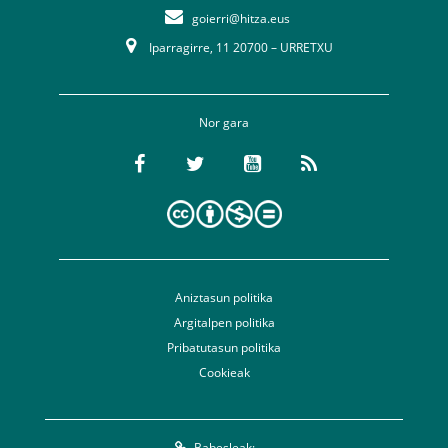
goierri@hitza.eus
Iparragirre, 11 20700 – URRETXU
Nor gara
Aniztasun politika
Argitalpen politika
Pribatutasun politika
Cookieak
Babesleak: