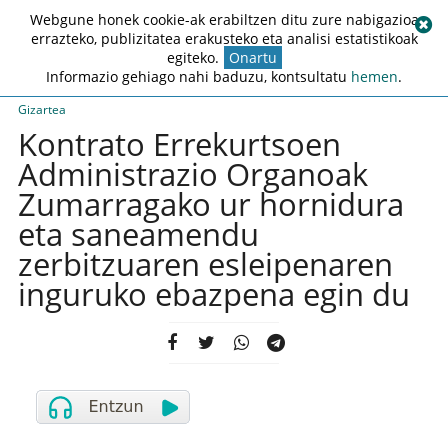
Webgune honek cookie-ak erabiltzen ditu zure nabigazioa
errazteko, publizitatea erakusteko eta analisi estatistikoak
egiteko.
Onartu
Informazio gehiago nahi baduzu, kontsultatu
hemen
.
Gizartea
Kontrato Errekurtsoen
Administrazio Organoak
Zumarragako ur hornidura
eta saneamendu
zerbitzuaren esleipenaren
inguruko ebazpena egin du