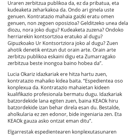
Uraren zerbitzua publikoa da, ez da pribatua, eta
kudeaketa zeharkakoa da. Ondo ari ginela uste
genuen. Kontratazio mahaia gaizki eratu omen
genuen, non zegoen oposizioa? Gelditzeko unea dela
diozu, nora joko dugu? Kudeaketa zuzena? Ondoko
herriarekin kontsortzioa eratuko al dugu?
Gipuzkoako Ur Kontsortziora joko al dugu? Zuen
ahotik denetik entzun dut orain arte. Orain arte
zerbitzu publikoa eskaini digu eta Zumarragako
zerbitzua beste inongoa baino hobea da”.
Lucia Okariz idazkariak ere hitza hartu zuen,
kontratazio mahaiko kidea baita. “Espedientea oso
konplexua da. Kontratazio mahaietan kideen
kualifikazio profesionala bermatu dugu. Idazkariak
batzordekide lana egiten zuen, baina KEAOk hiru
batzordekide izan behar direla esan du. Bestalde,
aholkularia ez zen edonor, bide ingeniaria zen. Eta
KEAOk gauza asko ontzat eman ditu”.
Elgarrestak espedientearen konplexutasunaren