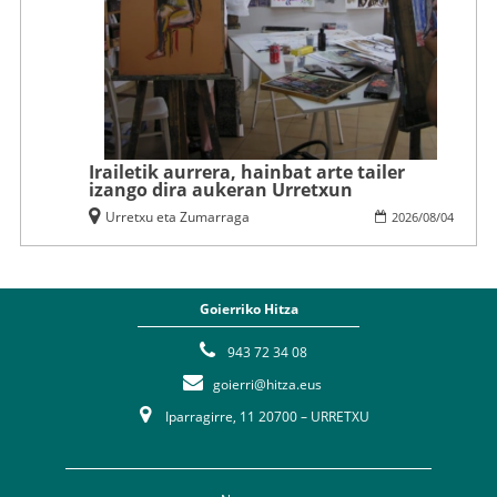
Irailetik aurrera, hainbat arte tailer
izango dira aukeran Urretxun
Urretxu eta Zumarraga
2026
/
08
/
04
Goierriko Hitza
943 72 34 08
goierri@hitza.eus
Iparragirre, 11 20700 – URRETXU