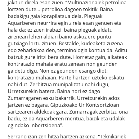
jakitun direla esan zuen. “Multinazionalek petrolioa
lortzen dute… petrolioa dagoen tokitik. Baina
badakigu gaia korapilatsua dela. Pleguak
Aquarberen neurrira egin zirela esan genuen eta
hala da: ez zuen irabazi, baina pleguak aldatu
zirenean lehen aldian baino askoz ere puntu
gutxiago lortu zituen. Bestalde, kudeaketa zuzena
edo zeharkakoa den, terminologia kontua da. Aditu
batzuk gure iritzi bera dute. Horretaz gain, alkateak
kontratazio mahaia eratu zenean non geunden
galdetu digu. Non ez geunden esango diot:
kontratazio mahaian. Parte hartzen uzteko eskatu
nahi dut. Zerbitzua munipalizatu nahi dugu,
Urretxurekin batera. Baina hori ez dago
Zumarragaren esku bakarrik. Urretxurekin ados
jartzen ez bagara, Gipuzkoako Ur Kontsortzioan
sartzearen aldekoak gara. Zumarragak zerbitzu ona
badu, ez da Aquarberen meritua, baizik eta udalak
egindako inbertsioena”.
Serrano izan zen hitza hartzen azkena. “Teknikariek