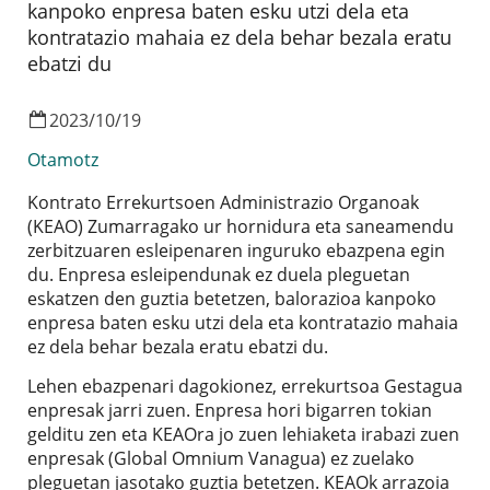
kanpoko enpresa baten esku utzi dela eta
kontratazio mahaia ez dela behar bezala eratu
ebatzi du
2023
/
10
/
19
Otamotz
Kontrato Errekurtsoen Administrazio Organoak
(KEAO) Zumarragako ur hornidura eta saneamendu
zerbitzuaren esleipenaren inguruko ebazpena egin
du. Enpresa esleipendunak ez duela pleguetan
eskatzen den guztia betetzen, balorazioa kanpoko
enpresa baten esku utzi dela eta kontratazio mahaia
ez dela behar bezala eratu ebatzi du.
Lehen ebazpenari dagokionez, errekurtsoa Gestagua
enpresak jarri zuen. Enpresa hori bigarren tokian
gelditu zen eta KEAOra jo zuen lehiaketa irabazi zuen
enpresak (Global Omnium Vanagua) ez zuelako
pleguetan jasotako guztia betetzen. KEAOk arrazoia