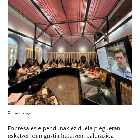
Zumarraga
Enpresa esleipendunak ez duela pleguetan
eskatzen den guztia betetzen, balorazioa