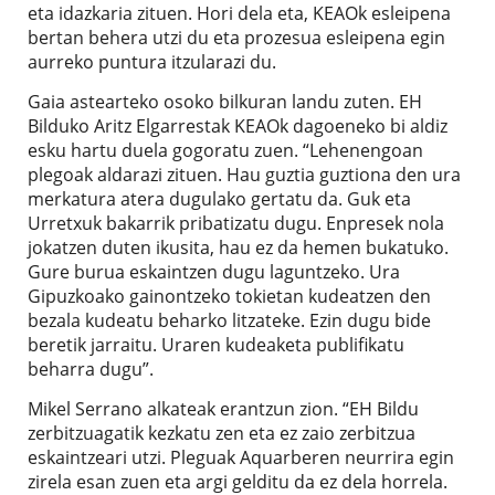
eta idazkaria zituen. Hori dela eta, KEAOk esleipena
bertan behera utzi du eta prozesua esleipena egin
aurreko puntura itzularazi du.
Gaia astearteko osoko bilkuran landu zuten. EH
Bilduko Aritz Elgarrestak KEAOk dagoeneko bi aldiz
esku hartu duela gogoratu zuen. “Lehenengoan
plegoak aldarazi zituen. Hau guztia guztiona den ura
merkatura atera dugulako gertatu da. Guk eta
Urretxuk bakarrik pribatizatu dugu. Enpresek nola
jokatzen duten ikusita, hau ez da hemen bukatuko.
Gure burua eskaintzen dugu laguntzeko. Ura
Gipuzkoako gainontzeko tokietan kudeatzen den
bezala kudeatu beharko litzateke. Ezin dugu bide
beretik jarraitu. Uraren kudeaketa publifikatu
beharra dugu”.
Mikel Serrano alkateak erantzun zion. “EH Bildu
zerbitzuagatik kezkatu zen eta ez zaio zerbitzua
eskaintzeari utzi. Pleguak Aquarberen neurrira egin
zirela esan zuen eta argi gelditu da ez dela horrela.