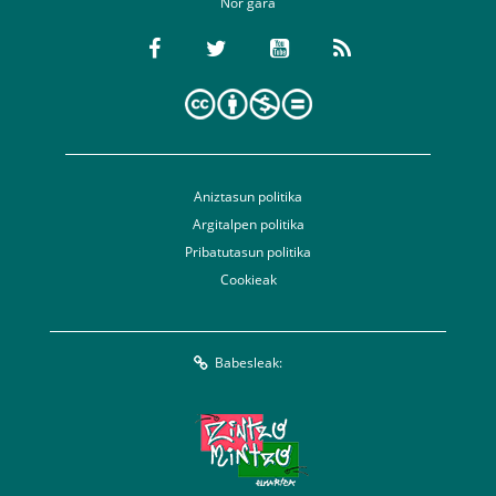
Nor gara
Aniztasun politika
Argitalpen politika
Pribatutasun politika
Cookieak
Babesleak: