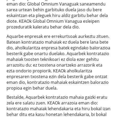
eman dio: Global Omnium Vanaguak saneamendu
sarea urtean behin garbituko duela jaso du bere
eskaintzan eta pleguek hiru aldiz garbitu behar dela
diote. KEAOk Global Omnium Vanagua esleipen
prozeduratik kaleratu behar dela dio.
Aquarbe enpresak ere errekurtsoak aurkeztu zituen.
Batean kontratazio mahaiak ez duela bere lana bete
dio, aholkularitza enpresa batek egindako balorazioa
besterik gabe onartu duelako. Aquarbek kontratazio
mahaiak txosten teknikoari ez diola ezer gehitu
arrazoitu du: ez txostena onartzeko arrazorik eta
ezta ondorio propiorik. KEAOk aholkularitza
enpresaren txostena ezin dela besterik gabe ontzat
eman dio, kontratazio mahaiak eskaintzen balorazio
propioa egin behar duela.
Bestalde, Aquarbek kontratazio mahaia gaizki eratu
zela ere salatu zuen. KEAOk arrazoia eman dio:
kontratazio mahaiak lehendakaria eta hiru bokal izan
behar ditu eta kasu honetan lehendakaria, bi bokal