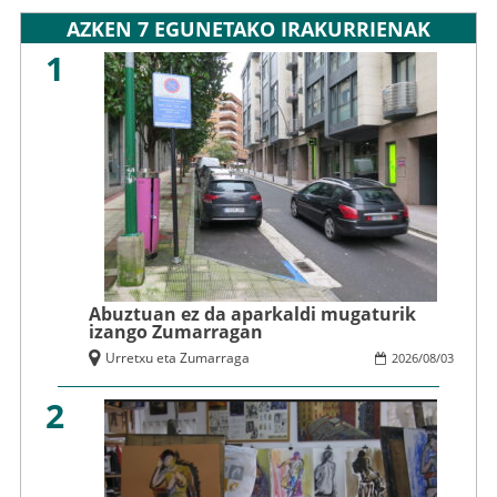
AZKEN 7 EGUNETAKO IRAKURRIENAK
1
Abuztuan ez da aparkaldi mugaturik
izango Zumarragan
Urretxu eta Zumarraga
2026
/
08
/
03
2