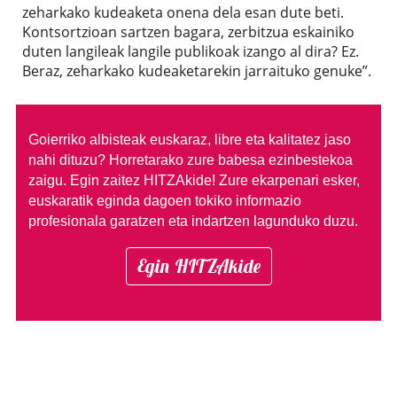
zeharkako kudeaketa onena dela esan dute beti.
Kontsortzioan sartzen bagara, zerbitzua eskainiko
duten langileak langile publikoak izango al dira? Ez.
Beraz, zeharkako kudeaketarekin jarraituko genuke”.
Goierriko albisteak euskaraz, libre eta kalitatez jaso
nahi dituzu?
Horretarako zure babesa ezinbestekoa
zaigu. Egin zaitez HITZAkide!
Zure ekarpenari esker,
euskaratik eginda dagoen tokiko informazio
profesionala garatzen eta indartzen lagunduko duzu.
Egin HITZAkide