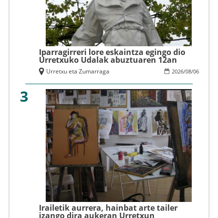
Iparragirreri lore eskaintza egingo dio
Urretxuko Udalak abuztuaren 12an
Urretxu eta Zumarraga
2026
/
08
/
06
3
Irailetik aurrera, hainbat arte tailer
izango dira aukeran Urretxun