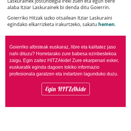
Laskurainek jostundegia ireki zuen eta egun bere
alaba Itziar Laskurainek bi denda ditu Goierrin.
Goierriko Hitzak iazko otsailean Itziar Laskuraini
egindako elkarrizketa irakurtzeko, sakatu
hemen
.
Goierriko albisteak euskaraz, libre eta kalitatez jaso
nahi dituzu?
Horretarako zure babesa ezinbestekoa
zaigu. Egin zaitez HITZAkide!
Zure ekarpenari esker,
euskaratik eginda dagoen tokiko informazio
profesionala garatzen eta indartzen lagunduko duzu.
Egin HITZAkide