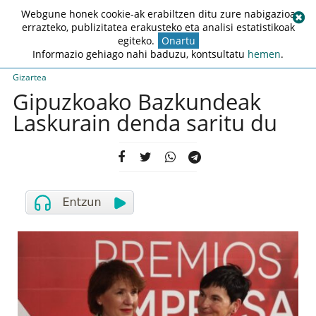
Webgune honek cookie-ak erabiltzen ditu zure nabigazioa
errazteko, publizitatea erakusteko eta analisi estatistikoak
egiteko.
Onartu
Informazio gehiago nahi baduzu, kontsultatu
hemen
.
Gizartea
Gipuzkoako Bazkundeak
Laskurain denda saritu du