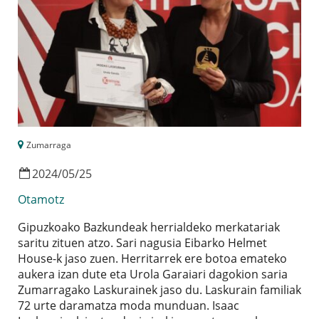
Zumarraga
2024
/
05
/
25
Otamotz
Gipuzkoako Bazkundeak herrialdeko merkatariak
saritu zituen atzo. Sari nagusia Eibarko Helmet
House-k jaso zuen. Herritarrek ere botoa emateko
aukera izan dute eta Urola Garaiari dagokion saria
Zumarragako Laskurainek jaso du. Laskurain familiak
72 urte daramatza moda munduan. Isaac