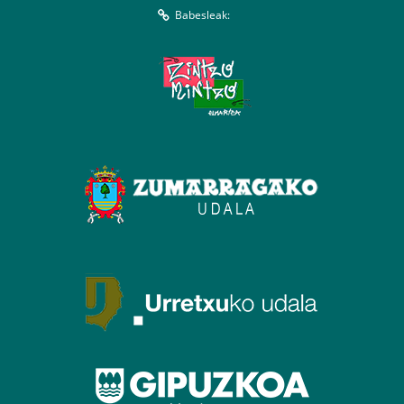
Babesleak: