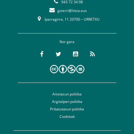
943 72 34 08
goierri@hitza.eus
Iparragirre, 11 20700 – URRETXU
Nor gara
Aniztasun politika
Argitalpen politika
Pribatutasun politika
Cookieak