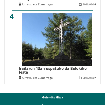
Urretxu eta Zumarraga
2026
/
08
/
04
4
Irailaren 13an ospatuko da Belokiko
festa
Urretxu eta Zumarraga
2026
/
08
/
07
Goierriko Hitza