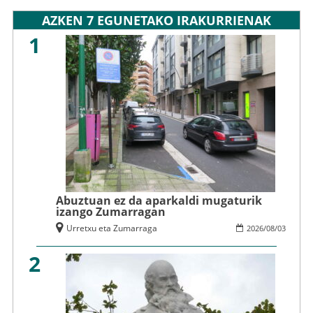
AZKEN 7 EGUNETAKO IRAKURRIENAK
1
Abuztuan ez da aparkaldi mugaturik
izango Zumarragan
Urretxu eta Zumarraga
2026
/
08
/
03
2