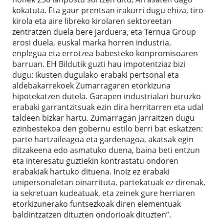
kokatuta. Eta gaur prentsan irakurri dugu ehiza, tiro-
kirola eta aire libreko kirolaren sektoreetan
zentratzen duela bere jarduera, eta Ternua Group
erosi duela, euskal marka horren industria,
enplegua eta errotzea babesteko konpromisoaren
barruan. EH Bildutik guzti hau impotentziaz bizi
dugu: ikusten dugulako erabaki pertsonal eta
aldebakarrekoek Zumarragaren etorkizuna
hipotekatzen dutela. Garapen industrialari buruzko
erabaki garrantzitsuak ezin dira herritarren eta udal
taldeen bizkar hartu. Zumarragan jarraitzen dugu
ezinbestekoa den gobernu estilo berri bat eskatzen:
parte hartzaileagoa eta gardenagoa, akatsak egin
ditzakeena edo asmatuko duena, baina beti entzun
eta interesatu guztiekin kontrastatu ondoren
erabakiak hartuko dituena. Inoiz ez erabaki
unipersonaletan oinarrituta, partekatuak ez direnak,
ia sekretuan kudeatuak, eta zeinek gure herriaren
etorkizunerako funtsezkoak diren elementuak
baldintzatzen dituzten ondorioak dituzten”.