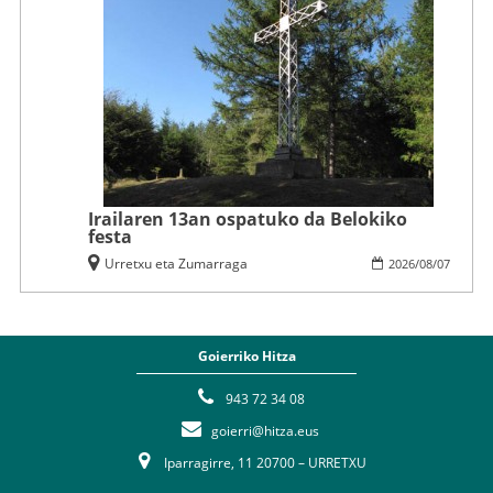
Irailaren 13an ospatuko da Belokiko
festa
Urretxu eta Zumarraga
2026
/
08
/
07
Goierriko Hitza
943 72 34 08
goierri@hitza.eus
Iparragirre, 11 20700 – URRETXU