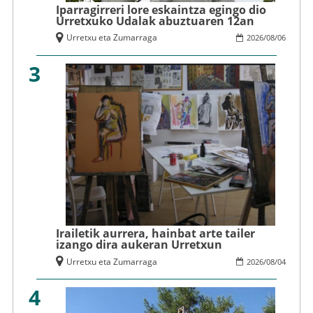
Iparragirreri lore eskaintza egingo dio
Urretxuko Udalak abuztuaren 12an
Urretxu eta Zumarraga
2026
/
08
/
06
3
Irailetik aurrera, hainbat arte tailer
izango dira aukeran Urretxun
Urretxu eta Zumarraga
2026
/
08
/
04
4