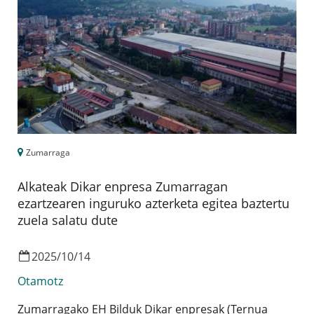
Zumarraga
Alkateak Dikar enpresa Zumarragan
ezartzearen inguruko azterketa egitea baztertu
zuela salatu dute
2025
/
10
/
14
Otamotz
Zumarragako EH Bilduk Dikar enpresak (Ternua