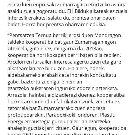
erosi duen enpresak) Zumarragara etortzeko asmoa
azaldu zuela gogoratu du. EH Bilduk alkateak ez zuela
interesik erakutsi salatu du, prentsa ohar baten
bidez. Horra hor prentsa oharraren edukia.
“Pentsatzea Ternua berriki erosi duen Mondragon
taldeko kooperatiba bat gaur Zumarragan egon
zitekeela, gutxienez, mingarria da. 2018an,
kooperatiba hori kokapen berri baten bila zebilen.
Arcelorren lursailen interesa agertu zuen eta gure
alkatearekin ere bildu zen. Hala ere, honek,
aldebakarreko erabakiz eta inorekin kontsultatu
gabe, baztertu zuen gure herrian
ezartzeko aukeraren inguruko edozein azterketa.
Arrazoia, hainbat aldiz adierazi duenez, kooperatiba
horrek armamendua fabrikatzen zuela zen, eta ez
zetorrela bat Zumarragarako zuen enpresa
prototipoarekin. Paradoxikoki, ondoren, Plastic
Energy erraustegia gure udalerrian ezartzeko
ahalegin guztiak jarri zituen. Gaur egun, kooperatiba
honek 250 lanpostu sortzen ditu, Arrasaten dago