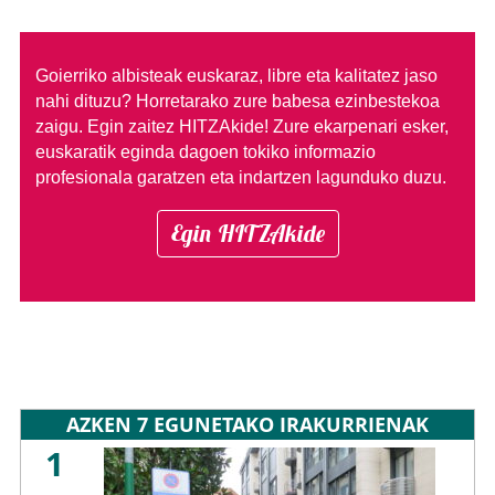
Goierriko albisteak euskaraz, libre eta kalitatez jaso
nahi dituzu?
Horretarako zure babesa ezinbestekoa
zaigu. Egin zaitez HITZAkide!
Zure ekarpenari esker,
euskaratik eginda dagoen tokiko informazio
profesionala garatzen eta indartzen lagunduko duzu.
Egin HITZAkide
AZKEN 7 EGUNETAKO IRAKURRIENAK
1