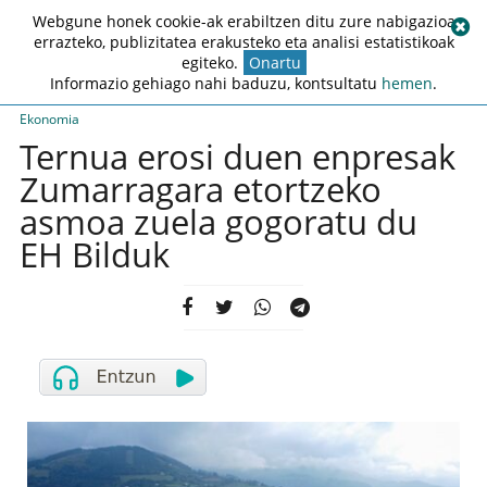
Webgune honek cookie-ak erabiltzen ditu zure nabigazioa
errazteko, publizitatea erakusteko eta analisi estatistikoak
egiteko.
Onartu
Informazio gehiago nahi baduzu, kontsultatu
hemen
.
Ekonomia
Ternua erosi duen enpresak
Zumarragara etortzeko
asmoa zuela gogoratu du
EH Bilduk