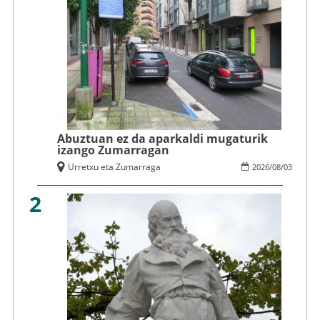
Abuztuan ez da aparkaldi mugaturik
izango Zumarragan
Urretxu eta Zumarraga
2026
/
08
/
03
2