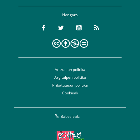
Nor gara
Aniztasun politika
Argitalpen politika
Pribatutasun politika
Cookieak
Babesleak: