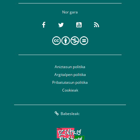
Nor gara
Aniztasun politika
Argitalpen politika
Pribatutasun politika
Cookieak
Babesleak: