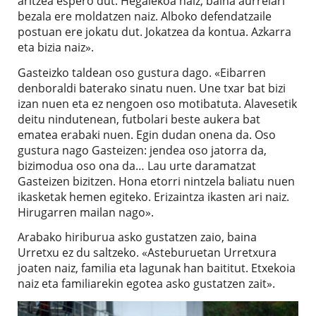
aritzea espero dut. Hegalekoa naiz, baina aurrelari
bezala ere moldatzen naiz. Alboko defendatzaile
postuan ere jokatu dut. Jokatzea da kontua. Azkarra
eta bizia naiz».
Gasteizko taldean oso gustura dago. «Eibarren
denboraldi baterako sinatu nuen. Une txar bat bizi
izan nuen eta ez nengoen oso motibatuta. Alavesetik
deitu nindutenean, futbolari beste aukera bat
ematea erabaki nuen. Egin dudan onena da. Oso
gustura nago Gasteizen: jendea oso jatorra da,
bizimodua oso ona da… Lau urte daramatzat
Gasteizen bizitzen. Hona etorri nintzela baliatu nuen
ikasketak hemen egiteko. Erizaintza ikasten ari naiz.
Hirugarren mailan nago».
Arabako hiriburua asko gustatzen zaio, baina
Urretxu ez du saltzeko. «Asteburuetan Urretxura
joaten naiz, familia eta lagunak han baititut. Etxekoia
naiz eta familiarekin egotea asko gustatzen zait».