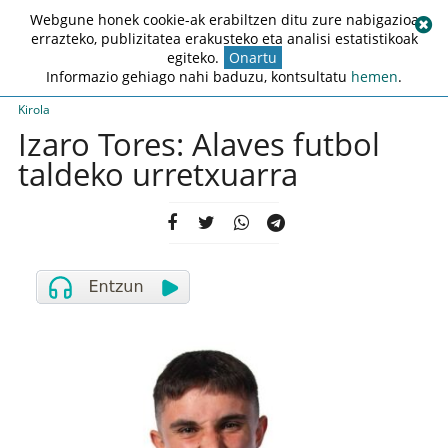
Webgune honek cookie-ak erabiltzen ditu zure nabigazioa
errazteko, publizitatea erakusteko eta analisi estatistikoak
egiteko.
Onartu
Informazio gehiago nahi baduzu, kontsultatu
hemen
.
Kirola
Izaro Tores: Alaves futbol
taldeko urretxuarra