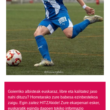
Goierriko albisteak euskaraz, libre eta kalitatez jaso
nahi dituzu?
Horretarako zure babesa ezinbestekoa
zaigu. Egin zaitez HITZAkide!
Zure ekarpenari esker,
euskaratik eginda dagoen tokiko informazio