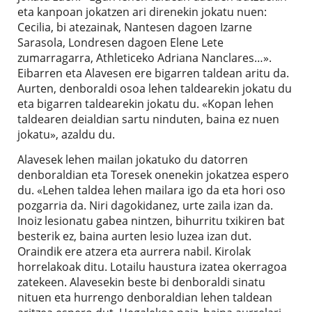
eta kanpoan jokatzen ari direnekin jokatu nuen:
Cecilia, bi atezainak, Nantesen dagoen Izarne
Sarasola, Londresen dagoen Elene Lete
zumarragarra, Athleticeko Adriana Nanclares…».
Eibarren eta Alavesen ere bigarren taldean aritu da.
Aurten, denboraldi osoa lehen taldearekin jokatu du
eta bigarren taldearekin jokatu du. «Kopan lehen
taldearen deialdian sartu ninduten, baina ez nuen
jokatu», azaldu du.
Alavesek lehen mailan jokatuko du datorren
denboraldian eta Toresek onenekin jokatzea espero
du. «Lehen taldea lehen mailara igo da eta hori oso
pozgarria da. Niri dagokidanez, urte zaila izan da.
Inoiz lesionatu gabea nintzen, bihurritu txikiren bat
besterik ez, baina aurten lesio luzea izan dut.
Oraindik ere atzera eta aurrera nabil. Kirolak
horrelakoak ditu. Lotailu haustura izatea okerragoa
zatekeen. Alavesekin beste bi denboraldi sinatu
nituen eta hurrengo denboraldian lehen taldean