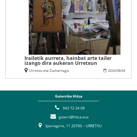
Irailetik aurrera, hainbat arte tailer
izango dira aukeran Urretxun
Urretxu eta Zumarraga
2026
/
08
/
04
Goierriko Hitza
943 72 34 08
goierri@hitza.eus
Iparragirre, 11 20700 – URRETXU