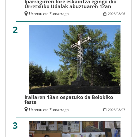
Iparragirreri lore eskaintza egingo dio
Urretxuko Udalak abuztuaren 12an
Urretxu eta Zumarraga
2026
/
08
/
06
2
Irailaren 13an ospatuko da Belokiko
festa
Urretxu eta Zumarraga
2026
/
08
/
07
3