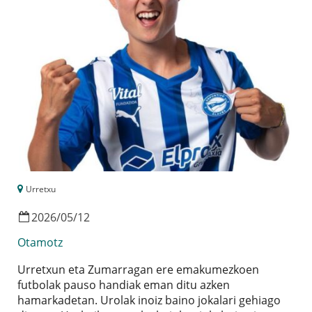
Urretxu
2026
/
05
/
12
Otamotz
U
rretxun eta Zumarragan ere emakumezkoen
futbolak pauso handiak eman ditu azken
hamarkadetan. Urolak inoiz baino jokalari gehiago