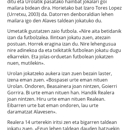
ditu eta Urolatik pasatako hainbat jokalari goi
mailara bidean dira. Horietako bat Izaro Tores Lopez
(Urretxu, 2003) da. Datorren denboraldian lehen
mailara igo den Alaves taldean jokatuko du.
Umetatik gustatzen zaio futbola. «Nire aita betidanik
izan da futbolzalea. Ilintxan jokatu zuen, atezain
postuan. Horrek eragina izan du. Nire lehengusua
nire adinekoa da eta txikitatik futbolean jokatu dugu
elkarrekin. Eta jolas-orduetan futbolean jokatzen
nuen, mutilekin».
Urolan jokatzeko aukera izan zuen bezain laster,
izena eman zuen. «Bospasei urte eman nituen
Urolan. Ondoren, Beasainera joan nintzen, Goierri
Gorrira. Bi urte eman nituen han. Handik Realera
joan nintzen. Hiru urte eman nituen Realean.
Eibarren urte bat eman ondoren, lau urte
daramatzat Alavesen».
Realera 14 urterekin iritsi zen eta bigarren taldean
jokatu zuen. «Egun lehen taldean dauden batzuekin