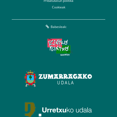
Pribatutasun politika
Cookieak
Babesleak: