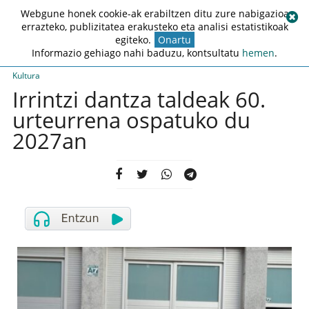
Webgune honek cookie-ak erabiltzen ditu zure nabigazioa
errazteko, publizitatea erakusteko eta analisi estatistikoak
egiteko.
Onartu
Informazio gehiago nahi baduzu, kontsultatu
hemen
.
Kultura
Irrintzi dantza taldeak 60.
urteurrena ospatuko du
2027an