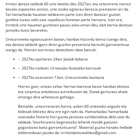
Irrintzi dantza taldeak 60 urte beteko ditu 2027an, eta urteurrena merezi
bezala ospatzeko asmoz, urte osoko egitarau berezia prestatzen ari da.
Sei hamarkada hauetan taldearen parte izan diren dantzari guztiei
gonbita luzatu nahi zaie ospakizun honetan parte hartzera. Izan ere,
Irrintzik urte hauetan guztietan pauso asko eman ditu, beti herria dantzan
jartzeko ilusio berarekin.
Urteurreneko egitarauaren baitan, hainbat hitzordu berezi izango dira,
eta dantza taldetik igaro diren guztien presentzia bereziki garrantzitsua
izango da. Hemen aurreratu daitezkeen data batzuk:
– 2027ko apirilaren 24an: Jaialdi ibiltaria
– 2027ko irailean: Urretxuko festetako karrozak
– 2027ko azaroaren 13an: Urteurreneko bazkaria
Horrez gain, urtean zehar herrian barrena beste hainbat ekintza
eta sorpresa antolatzea aurreikusten da. Datak gerturatu ahala
emango dira xehetasun gehiago.
Bestalde, urteurrenaren harira, azken 60 urteetako argazki eta
bideoak biltzeko deia ere egin nahi da. Hamarkadaz hamarkada
osatutako historia hori guztia jasotzea ezinbestekoa dela uste du
taldeak, “etorkizunera begiratzeko lehenik nondik gatozen
gogoratzea baita garrantzitsuena”. Material guztia honako helbide
elektronikoan jasoko da: irrintzidantzataldea@gmail.com