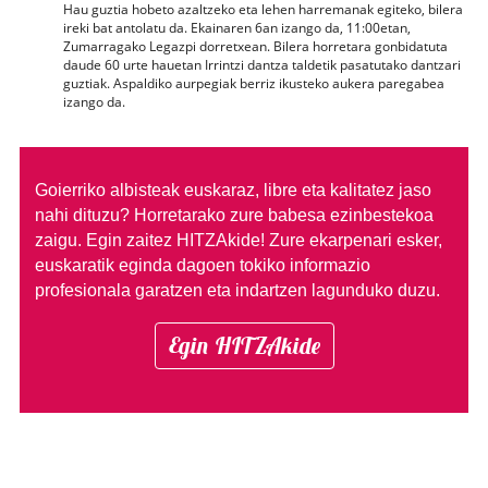
Hau guztia hobeto azaltzeko eta lehen harremanak egiteko, bilera
ireki bat antolatu da. Ekainaren 6an izango da, 11:00etan,
Zumarragako Legazpi dorretxean. Bilera horretara gonbidatuta
daude 60 urte hauetan Irrintzi dantza taldetik pasatutako dantzari
guztiak. Aspaldiko aurpegiak berriz ikusteko aukera paregabea
izango da.
Goierriko albisteak euskaraz, libre eta kalitatez jaso
nahi dituzu?
Horretarako zure babesa ezinbestekoa
zaigu. Egin zaitez HITZAkide!
Zure ekarpenari esker,
euskaratik eginda dagoen tokiko informazio
profesionala garatzen eta indartzen lagunduko duzu.
Egin HITZAkide