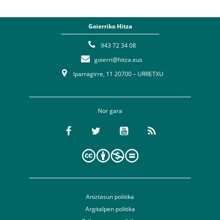
Goierriko Hitza
943 72 34 08
goierri@hitza.eus
Iparragirre, 11 20700 – URRETXU
Nor gara
Aniztasun politika
Argitalpen politika