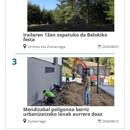
Irailaren 13an ospatuko da Belokiko
festa
Urretxu eta Zumarraga
2026
/
08
/
07
3
Mendizabal poligonoa berriz
urbanizatzeko lanak aurrera doaz
Zumarraga
2026
/
08
/
10