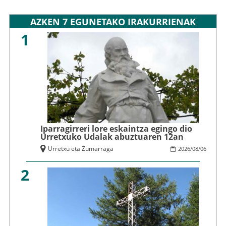
AZKEN 7 EGUNETAKO IRAKURRIENAK
1
Iparragirreri lore eskaintza egingo dio
Urretxuko Udalak abuztuaren 12an
Urretxu eta Zumarraga
2026
/
08
/
06
2