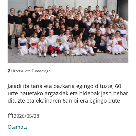
Urretxu eta Zumarraga
Jaiadi ibiltaria eta bazkaria egingo dituzte, 60
urte hauetako argazkiak eta bideoak jaso behar
dituzte eta ekainaren 6an bilera egingo dute
2026
/
05
/
28
Otamotz