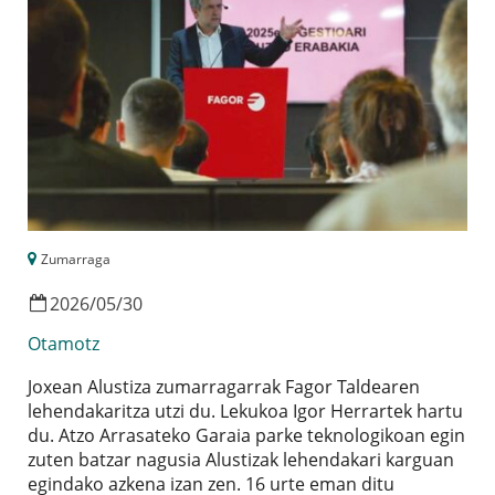
Zumarraga
2026
/
05
/
30
Otamotz
Joxean Alustiza zumarragarrak Fagor Taldearen
lehendakaritza utzi du. Lekukoa Igor Herrartek hartu
du. Atzo Arrasateko Garaia parke teknologikoan egin
zuten batzar nagusia Alustizak lehendakari karguan
egindako azkena izan zen. 16 urte eman ditu