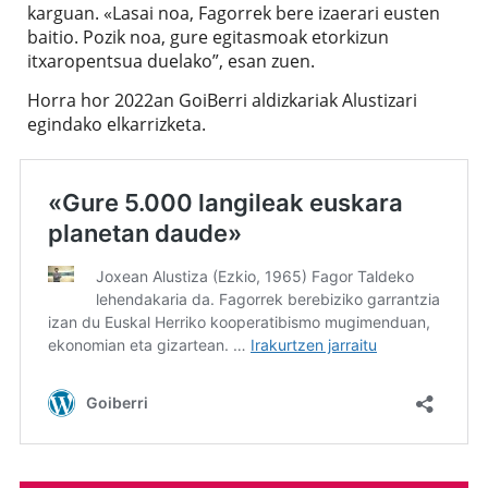
karguan. «Lasai noa, Fagorrek bere izaerari eusten
baitio. Pozik noa, gure egitasmoak etorkizun
itxaropentsua duelako”, esan zuen.
Horra hor 2022an GoiBerri aldizkariak Alustizari
egindako elkarrizketa.