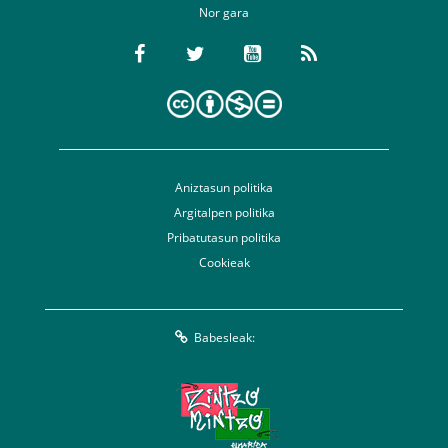
Nor gara
Aniztasun politika
Argitalpen politika
Pribatutasun politika
Cookieak
Babesleak: