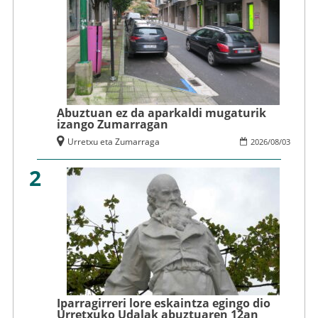
Abuztuan ez da aparkaldi mugaturik
izango Zumarragan
Urretxu eta Zumarraga
2026
/
08
/
03
2
Iparragirreri lore eskaintza egingo dio
Urretxuko Udalak abuztuaren 12an