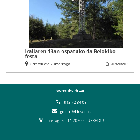
Irailaren 13an ospatuko da Belokiko
festa
Urretxu eta Zumarraga
2026
/
08
/
07
Goierriko Hitza
943 72 34 08
goierri@hitza.eus
Iparragirre, 11 20700 – URRETXU