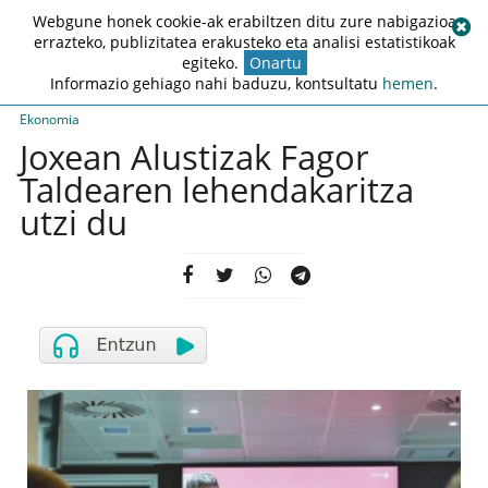
Webgune honek cookie-ak erabiltzen ditu zure nabigazioa
errazteko, publizitatea erakusteko eta analisi estatistikoak
egiteko.
Onartu
Informazio gehiago nahi baduzu, kontsultatu
hemen
.
Ekonomia
Joxean Alustizak Fagor
Taldearen lehendakaritza
utzi du