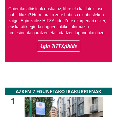
Goierriko albisteak euskaraz, libre eta kalitatez jaso
nahi dituzu?
Horretarako zure babesa ezinbestekoa
zaigu. Egin zaitez HITZAkide!
Zure ekarpenari esker,
euskaratik eginda dagoen tokiko informazio
profesionala garatzen eta indartzen lagunduko duzu.
Egin HITZAkide
AZKEN 7 EGUNETAKO IRAKURRIENAK
1