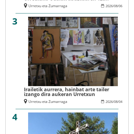
Urretxu eta Zumarraga
2026
/
08
/
06
3
Irailetik aurrera, hainbat arte tailer
izango dira aukeran Urretxun
Urretxu eta Zumarraga
2026
/
08
/
04
4