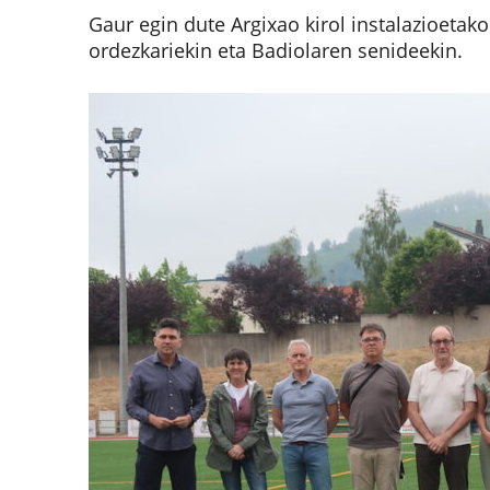
Gaur egin dute Argixao kirol instalazioetako 
ordezkariekin eta Badiolaren senideekin.