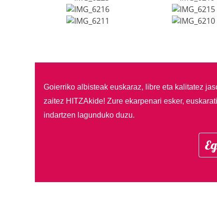
Goierriko albisteak euskaraz, libre eta kalitatez ja
zaitez HITZAkide!
Zure ekarpenari esker, euskarat
indartzen lagunduko duzu.
Eg