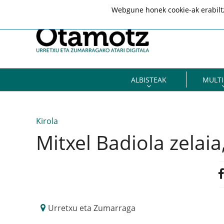
Webgune honek cookie-ak erabiltze
ALBISTEAK
MULTI
Kirola
Mitxel Badiola zelaia,
Urretxu eta Zumarraga