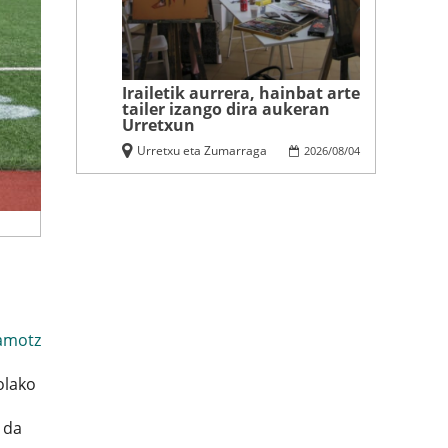
Irailetik aurrera, hainbat arte
tailer izango dira aukeran
Urretxun
Urretxu eta Zumarraga
2026
/
08
/
04
amotz
rolako
 da