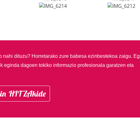
so nahi dituzu?
Horretarako zure babesa ezinbestekoa zaigu. Eg
ik eginda dagoen tokiko informazio profesionala garatzen eta
in HITZAkide