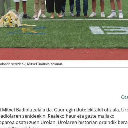
olaren senideak, Mitxel Badiola zelaian.
Ot
i Mitxel Badiola zelaia da. Gaur egin dute ekitaldi ofiziala, U
 Badiolaren senideekin. Realeko haur eta gazte mailako
a oparoa osatu zuen Urolan. Urolaren historian oraindik bera