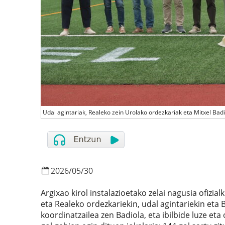
Udal agintariak, Realeko zein Urolako ordezkariak eta Mitxel Badi
2026
/
05
/
30
Argixao kirol instalazioetako zelai nagusia ofizialk
eta Realeko ordezkariekin, udal agintariekin eta
koordinatzailea zen Badiola, eta ibilbide luze et