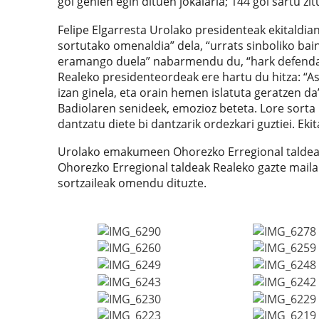
gol gehien egin dituen jokalaria; 144 gol sartu zi
Felipe Elgarresta Urolako presidenteak ekitaldian
sortutako omenaldia” dela, “urrats sinboliko bai
eramango duela” nabarmendu du, “hark defendatu
Realeko presidenteordeak ere hartu du hitza: “A
izan ginela, eta orain hemen islatuta geratzen da
Badiolaren senideek, emozioz beteta. Lore sorta 
dantzatu diete bi dantzarik ordezkari guztiei. Ek
Urolako emakumeen Ohorezko Erregional taldeak
Ohorezko Erregional taldeak Realeko gazte maila
sortzaileak omendu dituzte.