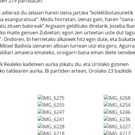
tuen 279 partidatan.
 adierazi du zelaiari haren izena jartzea “kolektibotasunetik
na esanguratsua”. Modu horretan, izenaz gain, haren “izana 
 zituen baloreak” Argixaon geldituko direlarik. Joseba Iba
sko maite genuen Zubietan; egon zen urteetan uste dut lag
”. Ondoren, bi herrietako alkateek hitz egin dute, eta bukatz
Mitxel Badiola izenaren alboan lurrean utzi eta gero, Agurra
italdiari amaiera emateko, oroigarri bana eman diete senidee
 Realeko kadeteen aurka jokatu du, eta Urolako gizonen
ko taldearen aurka. Bi partiden artean, Urolako 23 bazkide