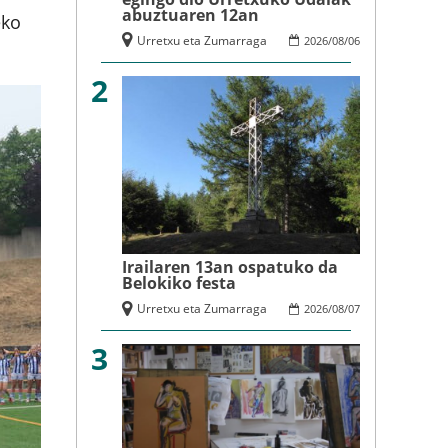
abuztuaren 12an
eko
Urretxu eta Zumarraga
2026
/
08
/
06
2
Irailaren 13an ospatuko da
Belokiko festa
Urretxu eta Zumarraga
2026
/
08
/
07
3