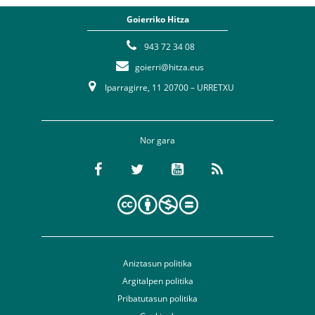
Goierriko Hitza
943 72 34 08
goierri@hitza.eus
Iparragirre, 11 20700 – URRETXU
Nor gara
Aniztasun politika
Argitalpen politika
Pribatutasun politika