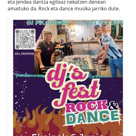
eta jendea dantza egiteaz nekatzen denean
amaituko da. Rock eta dance musika jarriko dute.