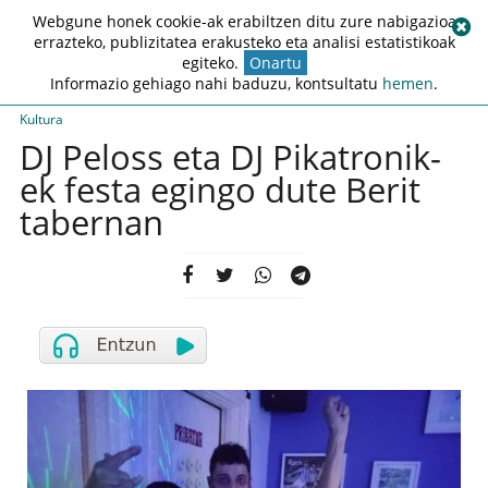
Webgune honek cookie-ak erabiltzen ditu zure nabigazioa
errazteko, publizitatea erakusteko eta analisi estatistikoak
egiteko.
Onartu
Informazio gehiago nahi baduzu, kontsultatu
hemen
.
Kultura
DJ Peloss eta DJ Pikatronik-
ek festa egingo dute Berit
tabernan