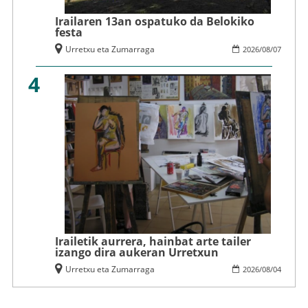
Irailaren 13an ospatuko da Belokiko
festa
Urretxu eta Zumarraga
2026
/
08
/
07
4
Irailetik aurrera, hainbat arte tailer
izango dira aukeran Urretxun
Urretxu eta Zumarraga
2026
/
08
/
04