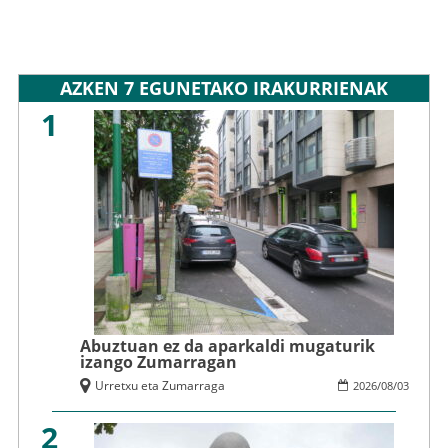
AZKEN 7 EGUNETAKO IRAKURRIENAK
1
Abuztuan ez da aparkaldi mugaturik
izango Zumarragan
Urretxu eta Zumarraga
2026
/
08
/
03
2