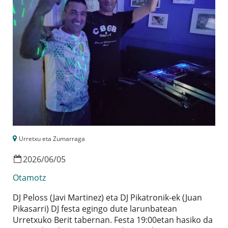
Urretxu eta Zumarraga
2026
/
06
/
05
Otamotz
DJ Peloss (Javi Martinez) eta DJ Pikatronik-ek (Juan
Pikasarri) DJ festa egingo dute larunbatean
Urretxuko Berit tabernan. Festa 19:00etan hasiko da