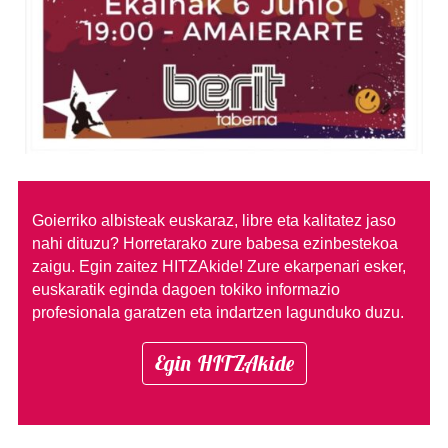
Goierriko albisteak euskaraz, libre eta kalitatez jaso
nahi dituzu?
Horretarako zure babesa ezinbestekoa
zaigu. Egin zaitez HITZAkide!
Zure ekarpenari esker,
euskaratik eginda dagoen tokiko informazio
profesionala garatzen eta indartzen lagunduko duzu.
Egin HITZAkide