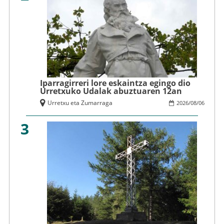
Iparragirreri lore eskaintza egingo dio
Urretxuko Udalak abuztuaren 12an
Urretxu eta Zumarraga
2026
/
08
/
06
3