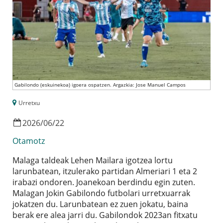
Gabilondo (eskuinekoa) igoera ospatzen. Argazkia: Jose Manuel Campos
Urretxu
2026
/
06
/
22
Otamotz
Malaga taldeak Lehen Mailara igotzea lortu
larunbatean, itzulerako partidan Almeriari 1 eta 2
irabazi ondoren. Joanekoan berdindu egin zuten.
Malagan Jokin Gabilondo futbolari urretxuarrak
jokatzen du. Larunbatean ez zuen jokatu, baina
berak ere alea jarri du. Gabilondok 2023an fitxatu