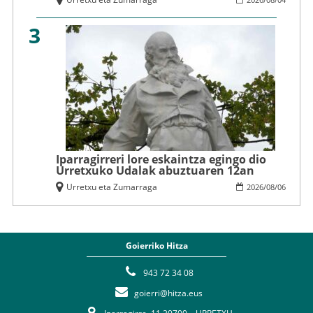
3
Iparragirreri lore eskaintza egingo dio
Urretxuko Udalak abuztuaren 12an
Urretxu eta Zumarraga
2026
/
08
/
06
Goierriko Hitza
943 72 34 08
goierri@hitza.eus