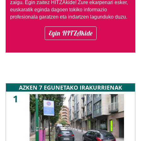
zaigu. Egin zaitez HITZAkide!
Zure ekarpenari esker,
euskaratik eginda dagoen tokiko informazio
profesionala garatzen eta indartzen lagunduko duzu.
Egin HITZAkide
AZKEN 7 EGUNETAKO IRAKURRIENAK
1