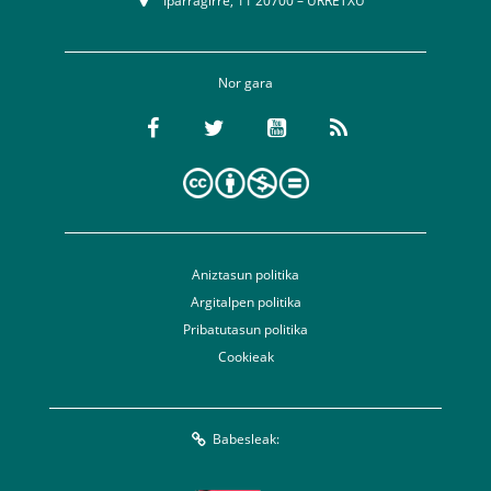
Iparragirre, 11 20700 – URRETXU
Nor gara
Aniztasun politika
Argitalpen politika
Pribatutasun politika
Cookieak
Babesleak: