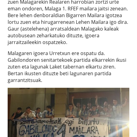
zuen Malagarekin Realaren harrobian zortzi urte
eman ondoren, Malaga 1. RFEF mailara jaitsi zenean.
Bere lehen denboraldian Bigarren Mailara igotzea
lortu zuen eta hirugarrenean Lehen Mailara igo dira.
Gaur (astelehena) arratsaldean Malagako kaleak
autobusean zeharkatuko dituzte, igoera
jarraitzaileekin ospatzeko.
Malagaren igoera Urretxun ere ospatu da.
Gabilondoren senitartekoek partida elkarrekin ikusi
zuten eta lagunak Laket tabernan elkartu ziren.
Bertan ikusten dituzte beti lagunaren partida
garrantzitsuak.