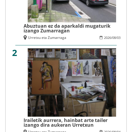
Abuztuan ez da aparkaldi mugaturik
izango Zumarragan
Urretxu eta Zumarraga
2026
/
08
/
03
2
Irailetik aurrera, hainbat arte tailer
izango dira aukeran Urretxun
Urretxu eta Zumarraga
2026
/
08
/
04