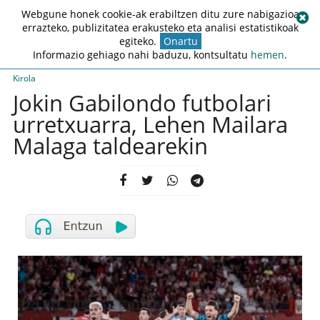
Webgune honek cookie-ak erabiltzen ditu zure nabigazioa
errazteko, publizitatea erakusteko eta analisi estatistikoak
egiteko.
Onartu
Informazio gehiago nahi baduzu, kontsultatu
hemen
.
Kirola
Jokin Gabilondo futbolari
urretxuarra, Lehen Mailara
Malaga taldearekin