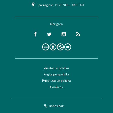
Iparragirre, 11 20700 – URRETXU
Nor gara
Aniztasun politika
Argitalpen politika
Pribatutasun politika
Cookieak
Babesleak: