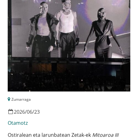
Zumarraga
2026
/
06
/
23
Otamotz
Ostiralean eta larunbatean Zetak-ek
Mitoaroa III