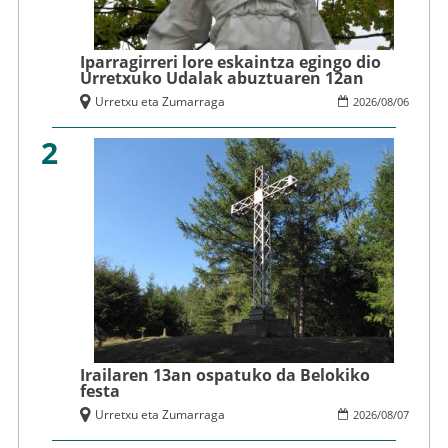
Iparragirreri lore eskaintza egingo dio
Urretxuko Udalak abuztuaren 12an
Urretxu eta Zumarraga
2026
/
08
/
06
2
Irailaren 13an ospatuko da Belokiko
festa
Urretxu eta Zumarraga
2026
/
08
/
07