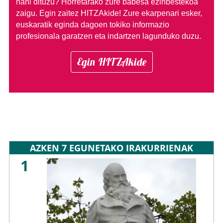
nahi dituzu?
Horretarako zure babesa ezinbestekoa
zaigu. Egin zaitez HITZAkide!
Zure ekarpenari esker,
euskaratik eginda dagoen tokiko informazio
profesionala garatzen eta indartzen lagunduko duzu.
Egin HITZAkide
AZKEN 7 EGUNETAKO IRAKURRIENAK
1