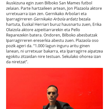
ikuskizuna egin zuen Bilboko San Mames futbol
zelaian. Parte hartzaileen artean, Jon Plazaola aktore
urretxuarra izan zen. Gernikako Arbolari eta
Iparragirreren
Gernikako Arbola
ardatz bezala
hartuta, Euskal Herriari buruz hausnartu zuen, Erika
Olaizola aktore azpeitiarrarekin eta Pello
Reparezekin batera. Ondoren, Bilboko abesbatzak
Iparragirreren ereserkia abestu zuen. Plazaola oso
pozik ageri da. “1.000 lagun inguru aritu ginen
lanean, ni urretxuar bakarra, eta Iparragirre aipatzea
egokitu zitzaidan nire testuan. Sekulako ohorea izan
da niretzat”.