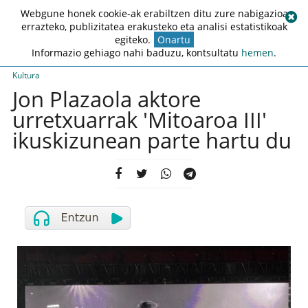
Webgune honek cookie-ak erabiltzen ditu zure nabigazioa
errazteko, publizitatea erakusteko eta analisi estatistikoak
egiteko.
Onartu
Informazio gehiago nahi baduzu, kontsultatu
hemen
.
Kultura
Jon Plazaola aktore
urretxuarrak 'Mitoaroa III'
ikuskizunean parte hartu du