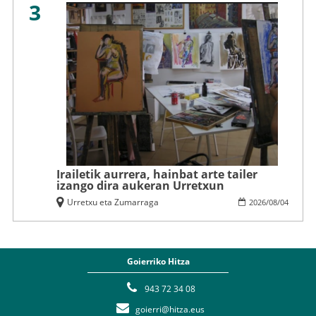
3
Irailetik aurrera, hainbat arte tailer
izango dira aukeran Urretxun
Urretxu eta Zumarraga
2026
/
08
/
04
Goierriko Hitza
943 72 34 08
goierri@hitza.eus