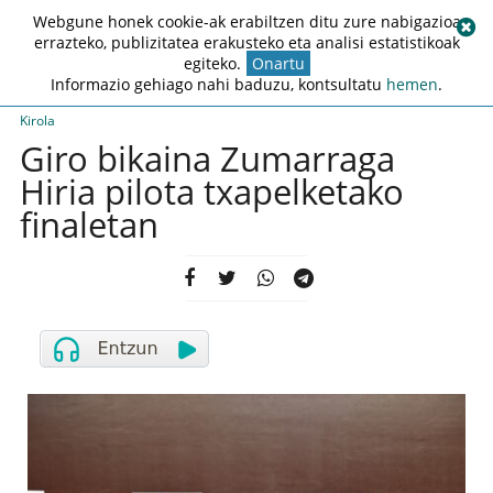
Webgune honek cookie-ak erabiltzen ditu zure nabigazioa
errazteko, publizitatea erakusteko eta analisi estatistikoak
egiteko.
Onartu
Informazio gehiago nahi baduzu, kontsultatu
hemen
.
Kirola
Giro bikaina Zumarraga
Hiria pilota txapelketako
finaletan