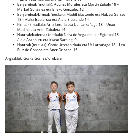
Benjaminak (mutilak): Aquiles Morales eta Martin Zabalo 18 –
Markel Gonzalez eta Eneko Gonzalez 12
Benjaminak/kimuak (neskak): Maddi Elustondo eta Haizea Garces
18 – Alaitz Irastortza eta Alaia Elustondo 14
Kimuak (mutilak): Aritz Leturia eta Izei Larrañaga 18 – Unax
Madina eta Aner Zabaleta 14
Haurrak/kadeteak (neskak): Nora de Vega eta Lur Egizabal 18 –
Alaia Aranburu eta Itxaso Saralegi 0
Haurrak (mutilak): Ganix Urretabizkaia eta Ur Larrañaga 18 – Leo
Ruiz de Gordoa eta Aner Orisabel 16
Argazkiak: Gorka Gomez/Kirolzale