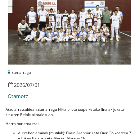
Zumarraga
2026
/
07
/
01
Otamotz
Atzo arratsaldean Zumarraga Hiria pilota txapelketako finalak jokatu
zituzten Beloki pilotalekuan.
Horra hor emaitzak:
Aurrebenjaminak (mutilak): Ekain Aranburu eta Oier Goikoetxea 7
– Luken Barroso eta Markel Moreno 18