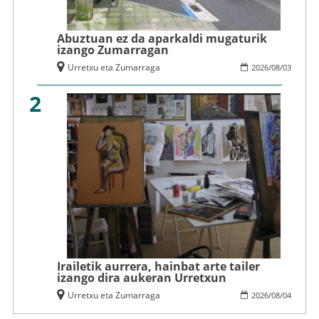
Abuztuan ez da aparkaldi mugaturik
izango Zumarragan
Urretxu eta Zumarraga
2026
/
08
/
03
2
Irailetik aurrera, hainbat arte tailer
izango dira aukeran Urretxun
Urretxu eta Zumarraga
2026
/
08
/
04