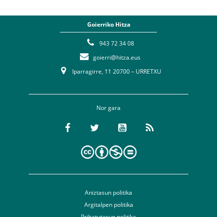
Goierriko Hitza
943 72 34 08
goierri@hitza.eus
Iparragirre, 11 20700 – URRETXU
Nor gara
Aniztasun politika
Argitalpen politika
Pribatutasun politika