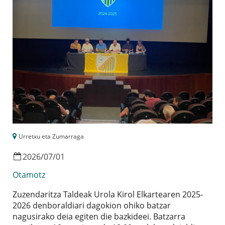
Urretxu eta Zumarraga
2026
/
07
/
01
Otamotz
Zuzendaritza Taldeak Urola Kirol Elkartearen 2025-
2026 denboraldiari dagokion ohiko batzar
nagusirako deia egiten die bazkideei. Batzarra