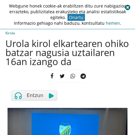
Webgune honek cookie-ak erabiltzen ditu zure nabigazioa
errazteko, publizitatea erakusteko eta analisi estatistikoak
egiteko.
Onartu
Informazio gehiago nahi baduzu, kontsultatu
hemen
.
Kirola
Urola kirol elkartearen ohiko
batzar nagusia uztailaren
16an izango da