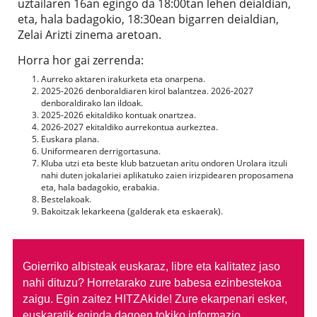
uztailaren 16an egingo da 18:00tan lehen deialdian,
eta, hala badagokio, 18:30ean bigarren deialdian,
Zelai Arizti zinema aretoan.
Horra hor gai zerrenda:
Aurreko aktaren irakurketa eta onarpena.
2025-2026 denboraldiaren kirol balantzea. 2026-2027
denboraldirako lan ildoak.
2025-2026 ekitaldiko kontuak onartzea.
2026-2027 ekitaldiko aurrekontua aurkeztea.
Euskara plana.
Uniformearen derrigortasuna.
Kluba utzi eta beste klub batzuetan aritu ondoren Urolara itzuli
nahi duten jokalariei aplikatuko zaien irizpidearen proposamena
eta, hala badagokio, erabakia.
Bestelakoak.
Bakoitzak lekarkeena (galderak eta eskaerak).
Goierriko albisteak euskaraz, libre eta kalitatez jaso
nahi dituzu?
Horretarako zure babesa ezinbestekoa
zaigu. Egin zaitez HITZAkide!
Zure ekarpenari esker,
euskaratik eginda dagoen tokiko informazio