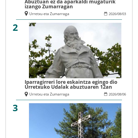
Abuztuan ez da aparkaldi mugaturik
izango Zumarragan
Urretxu eta Zumarraga
2026
/
08
/
03
2
Iparragirreri lore eskaintza egingo dio
Urretxuko Udalak abuztuaren 12an
Urretxu eta Zumarraga
2026
/
08
/
06
3