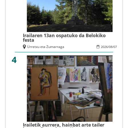
Irailaren 13an ospatuko da Belokiko
festa
Urretxu eta Zumarraga
2026
/
08
/
07
4
Irailetik aurrera, hainbat arte tailer