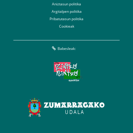
Aniztasun politika
Argitalpen politika
Pribatutasun politika
Cookieak
Babesleak: