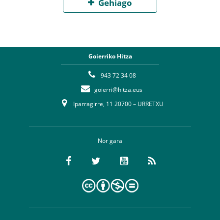
Gehiago
Goierriko Hitza
943 72 34 08
goierri@hitza.eus
Iparragirre, 11 20700 – URRETXU
Nor gara