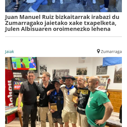
Juan Manuel Ruiz bizkaitarrak irabazi du
Zumarragako jaietako xake txapelketa,
Julen Albisuaren oroimenezko lehena
Jaiak
Zumarraga