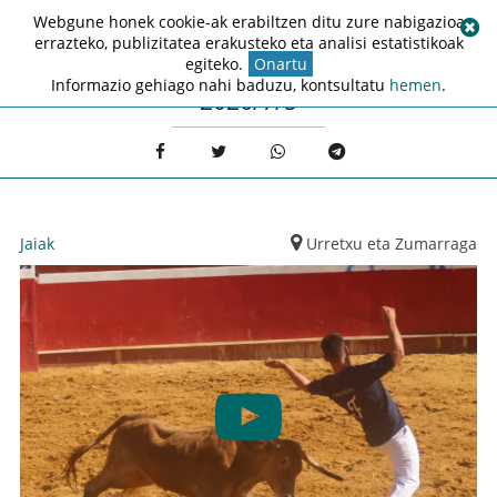
Webgune honek cookie-ak erabiltzen ditu zure nabigazioa
errazteko, publizitatea erakusteko eta analisi estatistikoak
egiteko.
Onartu
Informazio gehiago nahi baduzu, kontsultatu
hemen
.
2026/7/5
Jaiak
Urretxu eta Zumarraga