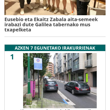
Eusebio eta Ekaitz Zabala aita-semeek
irabazi dute Galilea tabernako mus
txapelketa
AZKEN 7 EGUNETAKO IRAKURRIENAK
1