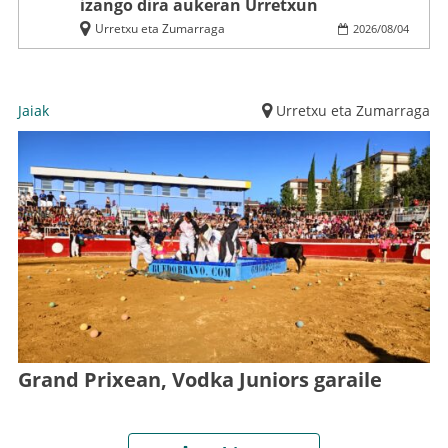
izango dira aukeran Urretxun
Urretxu eta Zumarraga
2026
/
08
/
04
Jaiak
Urretxu eta Zumarraga
Grand Prixean, Vodka Juniors garaile