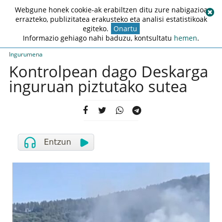
Webgune honek cookie-ak erabiltzen ditu zure nabigazioa
errazteko, publizitatea erakusteko eta analisi estatistikoak
egiteko.
Onartu
Informazio gehiago nahi baduzu, kontsultatu
hemen
.
Ingurumena
Kontrolpean dago Deskarga
inguruan piztutako sutea