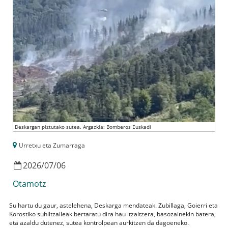
Deskargan piztutako sutea. Argazkia: Bomberos Euskadi
Urretxu eta Zumarraga
2026
/
07
/
06
Otamotz
Su hartu du gaur, astelehena, Deskarga mendateak. Zubillaga, Goierri eta
Korostiko suhiltzaileak bertaratu dira hau itzaltzera, basozainekin batera,
eta azaldu dutenez, sutea kontrolpean aurkitzen da dagoeneko.