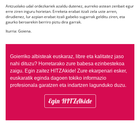
Antzuolako udal ordezkariek azaldu dutenez, aurreko astean zenbait egur
erre ziren inguru horietan. Erreketa erabat itzali zela uste arren,
dirudienez, lur azpian erabat itzali gabeko sugarrak gelditu ziren, eta
gaurko beroarekin berriro piztu dira garrak.
Iturria: Goiena.
Goierriko albisteak euskaraz, libre eta kalitatez jaso
nahi dituzu?
Horretarako zure babesa ezinbestekoa
zaigu. Egin zaitez HITZAkide!
Zure ekarpenari esker,
euskaratik eginda dagoen tokiko informazio
profesionala garatzen eta indartzen lagunduko duzu.
Egin HITZAkide