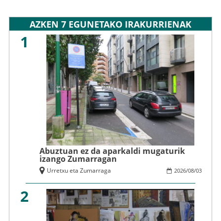
AZKEN 7 EGUNETAKO IRAKURRIENAK
1
Abuztuan ez da aparkaldi mugaturik
izango Zumarragan
Urretxu eta Zumarraga
2026
/
08
/
03
2