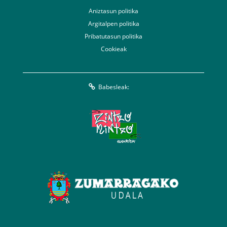
Aniztasun politika
Argitalpen politika
Pribatutasun politika
Cookieak
Babesleak: