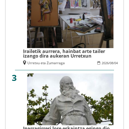
Irailetik aurrera, hainbat arte tailer
izango dira aukeran Urretxun
Urretxu eta Zumarraga
2026
/
08
/
04
3
Iparragirreri lore eskaintza egingo dio