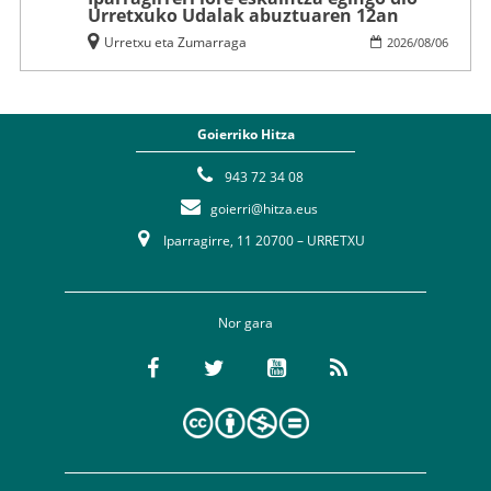
Urretxuko Udalak abuztuaren 12an
Urretxu eta Zumarraga
2026
/
08
/
06
Goierriko Hitza
943 72 34 08
goierri@hitza.eus
Iparragirre, 11 20700 – URRETXU
Nor gara