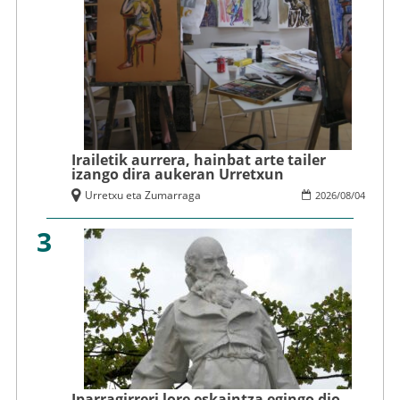
Irailetik aurrera, hainbat arte tailer
izango dira aukeran Urretxun
Urretxu eta Zumarraga
2026
/
08
/
04
3
Iparragirreri lore eskaintza egingo dio