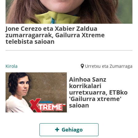
Jone Cerezo eta Xabier Zaldua
zumarragarrak, Gailurra Xtreme
telebista saioan
Kirola
Urretxu eta Zumarraga
Ainhoa Sanz
korrikalari
urretxuarra, ETBko
'Gailurra xtreme'
saioan
Gehiago