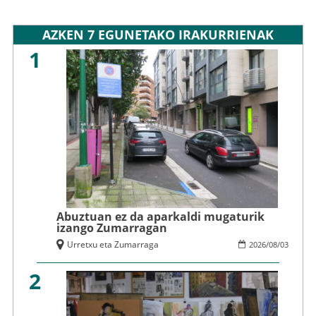
AZKEN 7 EGUNETAKO IRAKURRIENAK
1
Abuztuan ez da aparkaldi mugaturik
izango Zumarragan
Urretxu eta Zumarraga
2026
/
08
/
03
2