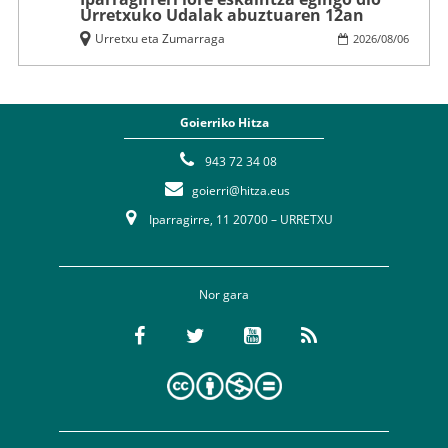
Urretxuko Udalak abuztuaren 12an
Urretxu eta Zumarraga
2026
/
08
/
06
Goierriko Hitza
943 72 34 08
goierri@hitza.eus
Iparragirre, 11 20700 – URRETXU
Nor gara