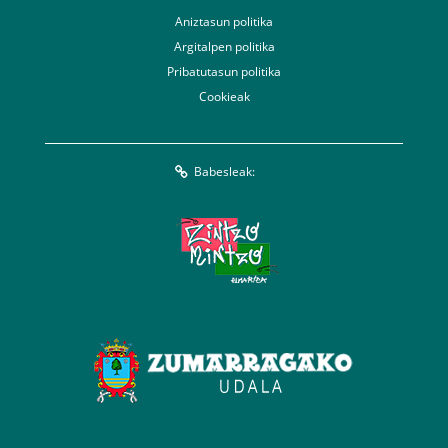
Aniztasun politika
Argitalpen politika
Pribatutasun politika
Cookieak
Babesleak: