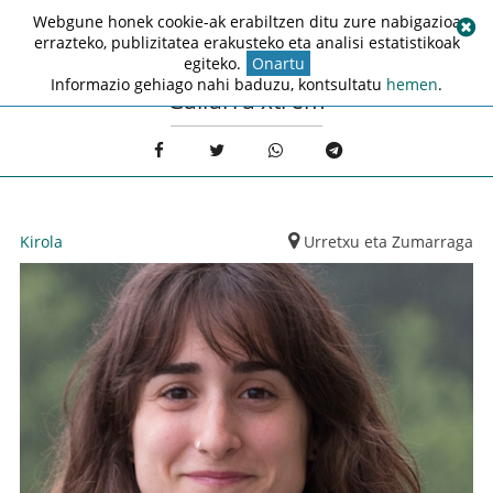
Webgune honek cookie-ak erabiltzen ditu zure nabigazioa
errazteko, publizitatea erakusteko eta analisi estatistikoak
egiteko.
Onartu
Informazio gehiago nahi baduzu, kontsultatu
hemen
.
Gailurra xtrem
Kirola
Urretxu eta Zumarraga